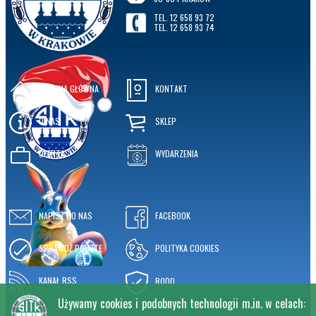
TEL. 12 658 93 72
TEL. 12 658 93 74
STRONA GŁÓWNA
KONTAKT
O NAS
SKLEP
OFERTA
WYDARZENIA
NAPISZ DO NAS
FACEBOOK
SPRAWDŹ POCZTĘ
POLITYKA COOKIES
KANAŁ RSS
RODO
Używamy cookies i podobnych technologii m.in. w celach: