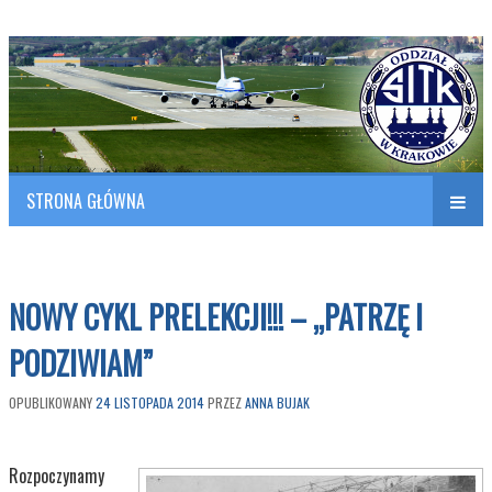
Polish Association of Engineers & Technicians of Transportation
SITK RP Oddział w KRAKOWIE
STRONA GŁÓWNA
Naw
w
NOWY CYKL PRELEKCJI!!! – „PATRZĘ I
PODZIWIAM”
OPUBLIKOWANY
24 LISTOPADA 2014
PRZEZ
ANNA BUJAK
Rozpoczynamy