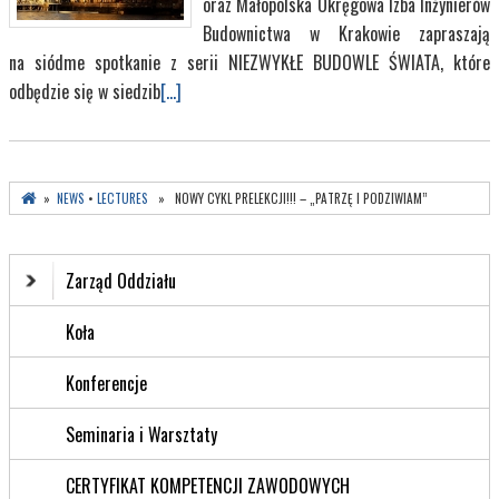
oraz Małopolska Okręgowa Izba Inżynierów
Budownictwa w Krakowie zapraszają
na siódme spotkanie z serii NIEZWYKŁE BUDOWLE ŚWIATA, które
odbędzie się w siedzib
[...]
»
NEWS
•
LECTURES
» NOWY CYKL PRELEKCJI!!! – „PATRZĘ I PODZIWIAM”
Zarząd Oddziału
Koła
Konferencje
Seminaria i Warsztaty
CERTYFIKAT KOMPETENCJI ZAWODOWYCH