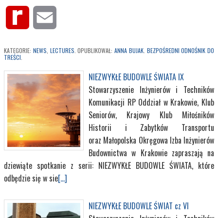
Rediff
Email
MyPage
KATEGORIE:
NEWS
,
LECTURES
. OPUBLIKOWAŁ:
ANNA BUJAK
.
BEZPOŚREDNI ODNOŚNIK DO
TREŚCI
.
NIEZWYKŁE BUDOWLE ŚWIATA IX
Stowarzyszenie Inżynierów i Techników
Komunikacji RP Oddział w Krakowie, Klub
Seniorów, Krajowy Klub Miłośników
Historii i Zabytków Transportu
oraz Małopolska Okręgowa Izba Inżynierów
Budownictwa w Krakowie zapraszają na
dziewiąte spotkanie z serii: NIEZWYKŁE BUDOWLE ŚWIATA, które
odbędzie się w sie
[...]
NIEZWYKŁE BUDOWLE ŚWIAT cz VI