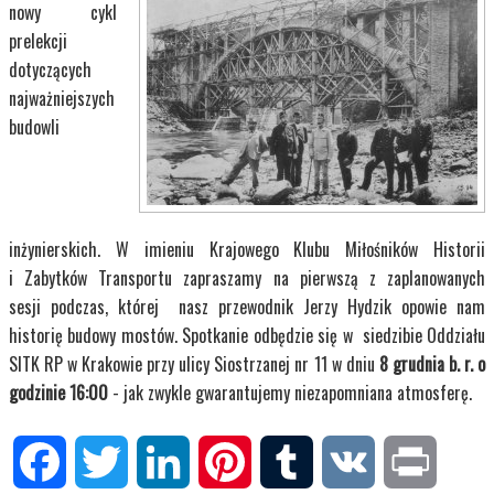
nowy cykl
prelekcji
dotyczących
najważniejszych
budowli
inżynierskich. W imieniu Krajowego Klubu Miłośników Historii
i Zabytków Transportu zapraszamy na pierwszą z zaplanowanych
sesji podczas, której nasz przewodnik Jerzy Hydzik opowie nam
historię budowy mostów. Spotkanie odbędzie się w siedzibie Oddziału
SITK RP w Krakowie przy ulicy Siostrzanej nr 11 w dniu
8 grudnia b. r. o
godzinie 16:00
- jak zwykle gwarantujemy niezapomniana atmosferę.
Facebook
Twitter
LinkedIn
Pinterest
Tumblr
VK
Print