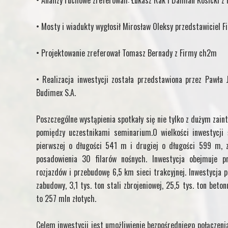
• Analizy ruchowe zreferowali: Łukasz Rak i Damian Kosicki z F
• Mosty i wiadukty wygłosił Mirosław Oleksy przedstawiciel F
• Projektowanie zreferował Tomasz Bernady z Firmy ch2m
• Realizacja inwestycji została przedstawiona przez Pawła 
Budimex S.A.
Poszczególne wystąpienia spotkały się nie tylko z dużym zain
pomiędzy uczestnikami seminarium.O wielkości inwestycji
pierwszej o długości 541 m i drugiej o długości 599 m,
posadowienia 30 filarów nośnych. Inwestycja obejmuje 
rozjazdów i przebudowę 6,5 km sieci trakcyjnej. Inwestycja p
zabudowy, 3,1 tys. ton stali zbrojeniowej, 25,5 tys. ton bet
to 257 mln złotych.
Celem inwestycji jest umożliwienie bezpośredniego połączen