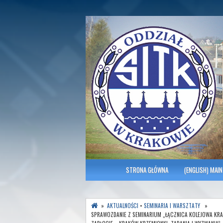
Polish Association of Engineers & Tec
SITK RP Oddział 
MENU GŁÓWNE
STRONA GŁÓWNA
(ENGLISH) MAIN
»
AKTUALNOŚCI
•
SEMINARIA I WARSZTATY
»
SPRAWOZDANIE Z SEMINARIUM „ŁĄCZNICA KOLEJOWA KR