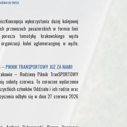
OŚNIK DO TREŚCI
.
i
d
a
iczKoncepcja wykorzystania dużej kolejowej
n
i
i
ch przewozach pasażerskich w formie linii
uł porusza tematykę krakowskiego węzła
t
f
l
organizacji kolei aglomeracyjnej w węźle.
f
M
6 – PIKNIK TRANSPORTOWY JUŻ ZA NAMI!
rakowie – Rodzinny Piknik TranSPORTOWY
y
nią sobotę czerwca. To coroczne wydarzenie
zystkich członków Oddziału i ich rodzin oraz
P
yszenia odbyło się w dniu 27 czerwca 2026
a
g