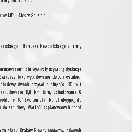
irmy BBF Sp. z o.o.
irmy MP – Mosty Sp. z o.o.
Janickiego i Dariusza Nowobilskiego z Firmy
teresowaniem, ale wywołały ożywioną dyskusję
 świadczy fakt wybudowania dwóch estakad:
 zabudowy dwóch przęseł o długości 80 m i
przebudowanie 8,8 km toru, zabudowanie 6
ochłonie 6,7 tys. ton stali konstrukcyjnej do
onu do zabudowy. Wartość zaplanowanych robót
ia ze stacją Kraków Główny pociągów jadących