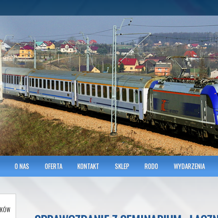
hnicians of Transportation
w KRAKOWIE
O NAS
OFERTA
KONTAKT
SKLEP
RODO
WYDARZENIA
AKÓW