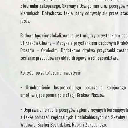
z kierunku Zakopanego, Skawiny i Oświęcimia oraz pociągów 
kierunkach. Dotychczas takie jazdy odbywały się przez sta
jazdy.
Budowa łącznicy zlokalizowana jest między przystankiem oso
91 Kraków Główny – Medyka a przystankiem osobowym Kraków 
Płaszów – Oświęcim. Dodatkowo obydwa przystanki zostan
zostanie przebudowany układ drogowy w ich sąsiedztwie.
Korzyści po zakończeniu inwestycji:
• Uruchomienie bezpośredniego połączenia kolejoweg
umożliwiające pominięcie stacji Kraków Płaszów.
• Usprawnienie ruchu pociągów aglomeracyjnych kursujących
a także połączeń regionalnych i dalekobieżnych do Skawiny 
Wadowic, Suchej Beskidzkiej, Rabki i Zakopanego.