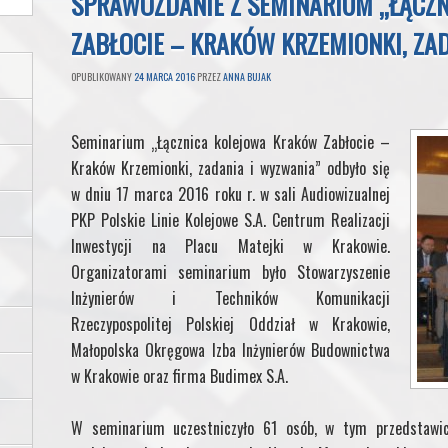
SPRAWOZDANIE Z SEMINARIUM „ŁĄCZ
ZABŁOCIE – KRAKÓW KRZEMIONKI, ZA
OPUBLIKOWANY
24 MARCA 2016
PRZEZ
ANNA BUJAK
Seminarium „Łącznica kolejowa Kraków Zabłocie –
Kraków Krzemionki, zadania i wyzwania” odbyło się
w dniu 17 marca 2016 roku r. w sali Audiowizualnej
PKP Polskie Linie Kolejowe S.A. Centrum Realizacji
Inwestycji na Placu Matejki w Krakowie.
Organizatorami seminarium było Stowarzyszenie
Inżynierów i Techników Komunikacji
Rzeczypospolitej Polskiej Oddział w Krakowie,
Małopolska Okręgowa Izba Inżynierów Budownictwa
w Krakowie oraz firma Budimex S.A.
W seminarium uczestniczyło 61 osób, w tym przedstawici