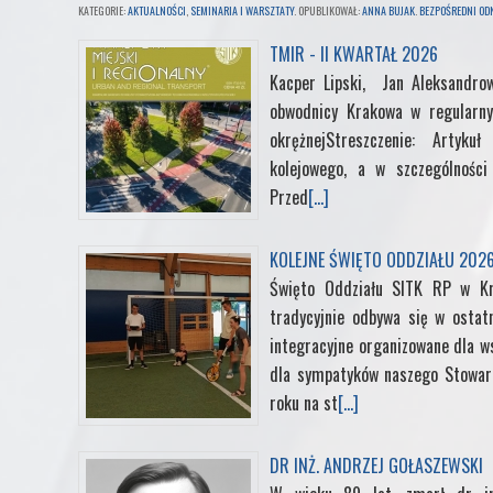
KATEGORIE:
AKTUALNOŚCI
,
SEMINARIA I WARSZTATY
. OPUBLIKOWAŁ:
ANNA BUJAK
.
BEZPOŚREDNI ODN
c
i
n
n
m
TMIR - II KWARTAŁ 2026
Kacper Lipski, Jan Aleksandrow
e
t
k
t
b
obwodnicy Krakowa w regularny
okrężnejStreszczenie: Artyk
b
t
e
e
l
kolejowego, a w szczególności 
Przed
[...]
o
e
d
r
r
o
r
I
e
KOLEJNE ŚWIĘTO ODDZIAŁU 202
Święto Oddziału SITK RP w K
k
n
s
tradycyjnie odbywa się w ostat
integracyjne organizowane dla ws
t
dla sympatyków naszego Stowarz
roku na st
[...]
DR INŻ. ANDRZEJ GOŁASZEWSKI