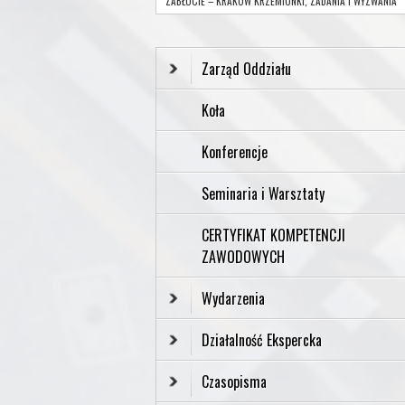
ZABŁOCIE – KRAKÓW KRZEMIONKI, ZADANIA I WYZWANIA”
Zarząd Oddziału
Koła
Konferencje
Seminaria i Warsztaty
CERTYFIKAT KOMPETENCJI
ZAWODOWYCH
Wydarzenia
Działalność Ekspercka
Czasopisma