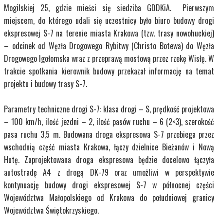
Mogilskiej 25, gdzie mieści się siedziba GDDKiA. Pierwszym
miejscem, do którego udali się uczestnicy było biuro budowy drogi
ekspresowej S-7 na terenie miasta Krakowa (tzw. trasy nowohuckiej)
– odcinek od Węzła Drogowego Rybitwy (Christo Botewa) do Węzła
Drogowego Igołomska wraz z przeprawą mostową przez rzekę Wisłę. W
trakcie spotkania kierownik budowy przekazał informację na temat
projektu i budowy trasy S-7.
Parametry techniczne drogi S-7: klasa drogi – S, prędkość projektowa
– 100 km/h, ilość jezdni – 2, ilość pasów ruchu – 6 (2×3), szerokość
pasa ruchu 3,5 m. Budowana droga ekspresowa S-7 przebiega przez
wschodnią część miasta Krakowa, łączy dzielnice Bieżanów i Nową
Hutę. Zaprojektowana droga ekspresowa będzie docelowo łączyła
autostradę A4 z drogą DK-79 oraz umożliwi w perspektywie
kontynuację budowy drogi ekspresowej S-7 w północnej części
Województwa Małopolskiego od Krakowa do południowej granicy
Województwa Świętokrzyskiego.