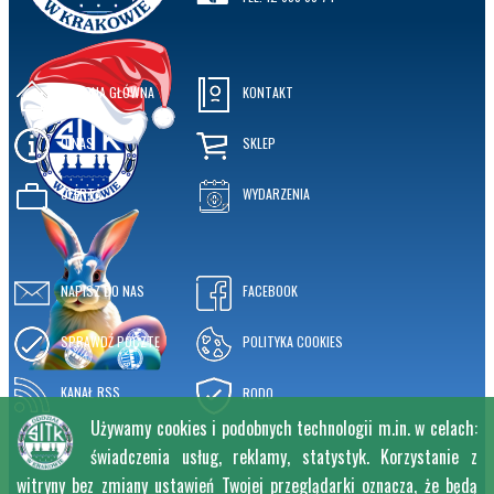
STRONA GŁÓWNA
KONTAKT
O NAS
SKLEP
OFERTA
WYDARZENIA
NAPISZ DO NAS
FACEBOOK
SPRAWDŹ POCZTĘ
POLITYKA COOKIES
KANAŁ RSS
RODO
Używamy cookies i podobnych technologii m.in. w celach:
świadczenia usług, reklamy, statystyk. Korzystanie z
witryny bez zmiany ustawień Twojej przeglądarki oznacza, że będą