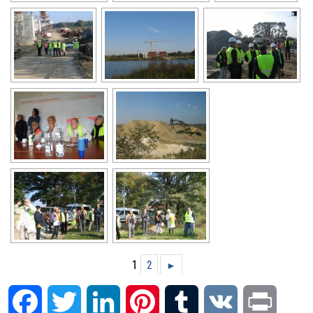
1
2
►
Facebook
Twitter
LinkedIn
Pinterest
Tumblr
VK
Print