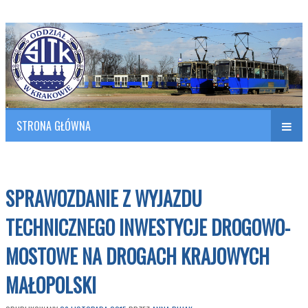
Polish Association of Engineers & Technicians of Transportation
SITK RP Oddział w KRAKOWIE
STRONA GŁÓWNA
Naw
w
SPRAWOZDANIE Z WYJAZDU
TECHNICZNEGO INWESTYCJE DROGOWO-
MOSTOWE NA DROGACH KRAJOWYCH
MAŁOPOLSKI