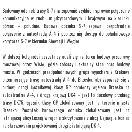
Budowany odcinek trasy S-7 ma zapewnić szybkie i sprawne połączenie
komunikacyjne w ruchu międzynarodowym i krajowym na kierunku
północ – południe. Budowa odcinka S-7 zapewni bezpośrednie
połączenie z autostradą A-4 i poprzez nią dostęp do południowego
korytarza S-7 w kierunku Słowacji i Węgier.
W dalszej kolejności uczestnicy udali się na teren budowy przeprawy
mostowej przez Wisłę, gdzie zobaczyli aktualny stan prac budowy
mostu. W godzinach przedpołudniowych grupa wyjechała z Krakowa
przemierzając trasę autostradą A-4 do Brzeska, aby zapoznać się z
budową drogi łącznikowej klasy GP pomiędzy węzłem Brzesko na
autostradzie A-4, a drogą krajową DK4 – jest to docelowy przebieg
trasy DK75. Łącznik klasy GP zlokalizowany jest na terenie miasta
Brzesko. Początek budowanego odcinka zlokalizowany jest na
istniejącej ulicy Leśnej w rejonie skrzyżowania z ulicą Gajową, a koniec
na skrzyżowaniu projektowanej drogi z istniejącą DK 4.