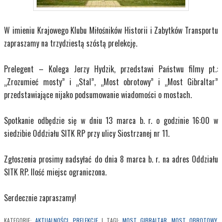
W imieniu Krajowego Klubu Miłośników Historii i Zabytków Transportu
zapraszamy na trzydziestą szóstą prelekcję.
Prelegent – Kolega Jerzy Hydzik, przedstawi Państwu filmy pt.:
„Zrozumieć mosty” i „Stal”, „Most obrotowy” i „Most Gibraltar”
przedstawiające nijako podsumowanie wiadomości o mostach.
Spotkanie odbędzie się w dniu 13 marca b. r. o godzinie 16:00 w
siedzibie Oddziału SITK RP przy ulicy Siostrzanej nr 11.
Zgłoszenia prosimy nadsyłać do dnia 8 marca b. r. na adres Oddziału
SITK RP. Ilość miejsc ograniczona.
Serdecznie zapraszamy!
KATEGORIE:
AKTUALNOŚCI
,
PRELEKCJE
|
TAGI:
MOST GIBRALTAR
,
MOST OBROTOWY
,