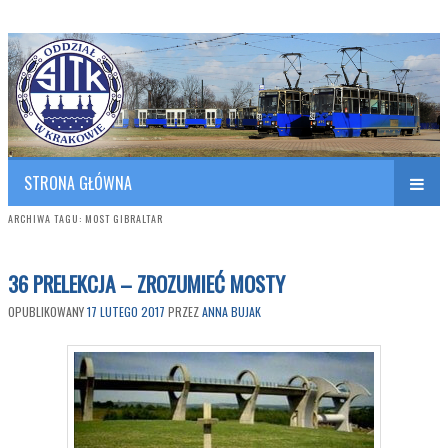
Polish Association of Engineers & Technicians of Transportation
SITK RP Oddział w KRAKOWIE
STRONA GŁÓWNA
ARCHIWA TAGU:
MOST GIBRALTAR
36 PRELEKCJA – ZROZUMIEĆ MOSTY
OPUBLIKOWANY
17 LUTEGO 2017
PRZEZ
ANNA BUJAK