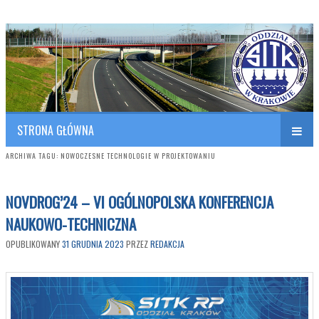
Polish Association of Engineers & Technicians of Transportation
SITK RP Oddział w KRAKOWIE
STRONA GŁÓWNA
ARCHIWA TAGU:
NOWOCZESNE TECHNOLOGIE W PROJEKTOWANIU
NOVDROG’24 – VI OGÓLNOPOLSKA KONFERENCJA
NAUKOWO-TECHNICZNA
OPUBLIKOWANY
31 GRUDNIA 2023
PRZEZ
REDAKCJA