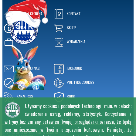
STRONA GŁÓWNA
KONTAKT
O NAS
SKLEP
OFERTA
WYDARZENIA
NAPISZ DO NAS
FACEBOOK
SPRAWDŹ POCZTĘ
POLITYKA COOKIES
KANAŁ RSS
RODO
Używamy cookies i podobnych technologii m.in. w celach:
świadczenia usług, reklamy, statystyk. Korzystanie z
witryny bez zmiany ustawień Twojej przeglądarki oznacza, że będą
one umieszczane w Twoim urządzeniu końcowym. Pamiętaj, że
2026 © SITK RP ODDZIAŁ W KRAKOWIE