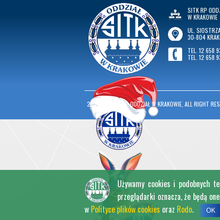
SITK RP ODD
W KRAKOWIE
UL. SIOSTRZA
30-804 KRA
TEL. 12 658 9
TEL. 12 658 9
2026
©
SITK RP ODDZIAŁ W KRAKOWIE, ALL RIGHT RES
Używamy cookies i podobnych tech
przeglądarki oznacza, że będą on
w
Polityce plików cookies
oraz
Rodo
.
OK