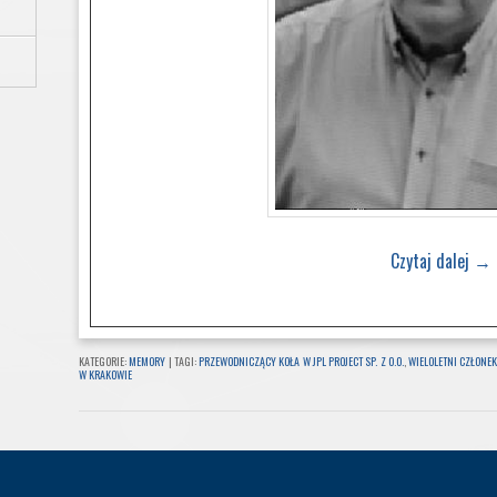
Czytaj dalej
→
KATEGORIE:
MEMORY
|
TAGI:
PRZEWODNICZĄCY KOŁA W JPL PROJECT SP. Z O.O.
,
WIELOLETNI CZŁONE
W KRAKOWIE