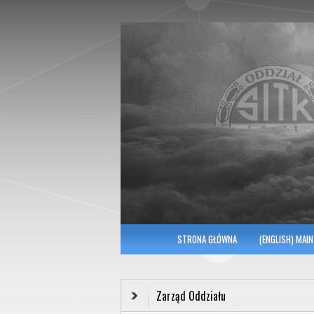
Polish Association of Engineers & Tec
SITK RP Oddział 
MENU GŁÓWNE
STRONA GŁÓWNA
(ENGLISH) MAIN
Zarząd Oddziału