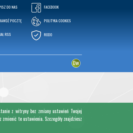
PISZ DO NAS
FACEBOOK
RAWDŹ POCZTĘ
POLITYKA COOKIES
NAŁ RSS
RODO
w
D
stanie z witryny bez zmiany ustawień Twojej
zmienić te ustawienia. Szczegóły znajdziesz