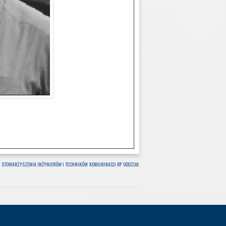
K STOWARZYSZENIA INŻYNIERÓW I TECHNIKÓW KOMUNIKACJI RP ODDZIAŁ