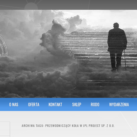
hnicians of Transportation
w KRAKOWIE
O NAS
OFERTA
KONTAKT
SKLEP
RODO
WYDARZENIA
ARCHIWA TAGU:
PRZEWODNICZĄCY KOŁA W JPL PROJECT SP. Z O.O.