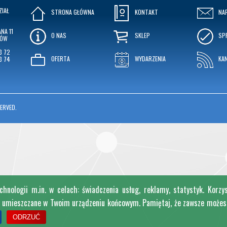
ZIAŁ
STRONA GŁÓWNA
KONTAKT
NA
NA 11
O NAS
SKLEP
SP
KÓW
3 72
OFERTA
WYDARZENIA
KA
3 74
ERVED.
nologii m.in. w celach: świadczenia usług, reklamy, statystyk. Korzy
e umieszczane w Twoim urządzeniu końcowym. Pamiętaj, że zawsze możesz 
ODRZUĆ