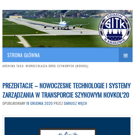
Polish Association of Engineers & Technicians of Transportation
SITK RP Oddział w KRAKOWIE
STRONA GŁÓWNA
ARCHIWA TAGU:
WIBROIZOLACJA DRÓG SZYNOWYCH (NOVKOL)
PREZENTACJE – NOWOCZESNE TECHNOLOGIE I SYSTEMY
ZARZĄDZANIA W TRANSPORCIE SZYNOWYM NOVKOL’20
OPUBLIKOWANY
18 GRUDNIA 2020
PRZEZ
DARIUSZ WIĘCH