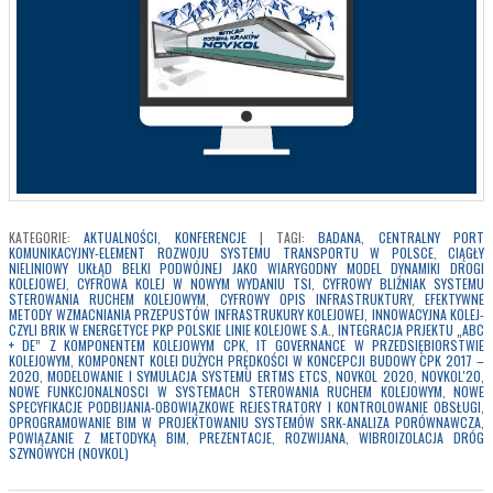
KATEGORIE:
AKTUALNOŚCI
,
KONFERENCJE
|
TAGI:
BADANA
,
CENTRALNY PORT
KOMUNIKACYJNY-ELEMENT ROZWOJU SYSTEMU TRANSPORTU W POLSCE
,
CIĄGŁY
NIELINIOWY UKŁĄD BELKI PODWÓJNEJ JAKO WIARYGODNY MODEL DYNAMIKI DROGI
KOLEJOWEJ
,
CYFROWA KOLEJ W NOWYM WYDANIU TSI
,
CYFROWY BLIŹNIAK SYSTEMU
STEROWANIA RUCHEM KOLEJOWYM
,
CYFROWY OPIS INFRASTRUKTURY
,
EFEKTYWNE
METODY WZMACNIANIA PRZEPUSTÓW INFRASTRUKURY KOLEJOWEJ
,
INNOWACYJNA KOLEJ-
CZYLI BRIK W ENERGETYCE PKP POLSKIE LINIE KOLEJOWE S.A.
,
INTEGRACJA PRJEKTU „ABC
+ DE” Z KOMPONENTEM KOLEJOWYM CPK
,
IT GOVERNANCE W PRZEDSIĘBIORSTWIE
KOLEJOWYM
,
KOMPONENT KOLEI DUŻYCH PRĘDKOŚCI W KONCEPCJI BUDOWY CPK 2017 –
2020
,
MODELOWANIE I SYMULACJA SYSTEMU ERTMS ETCS
,
NOVKOL 2020
,
NOVKOL'20
,
NOWE FUNKCJONALNOSCI W SYSTEMACH STEROWANIA RUCHEM KOLEJOWYM
,
NOWE
SPECYFIKACJE PODBIJANIA-OBOWIĄZKOWE REJESTRATORY I KONTROLOWANIE OBSŁUGI
,
OPROGRAMOWANIE BIM W PROJEKTOWANIU SYSTEMÓW SRK-ANALIZA PORÓWNAWCZA
,
POWIĄZANIE Z METODYKĄ BIM
,
PREZENTACJE
,
ROZWIJANA
,
WIBROIZOLACJA DRÓG
SZYNOWYCH (NOVKOL)