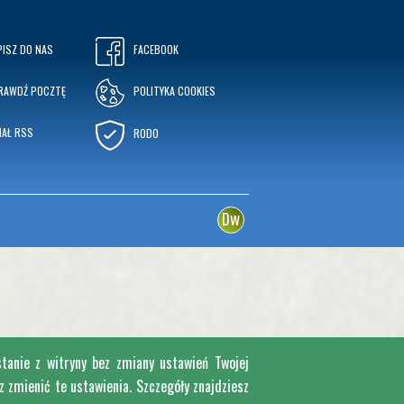
PISZ DO NAS
FACEBOOK
RAWDŹ POCZTĘ
POLITYKA COOKIES
NAŁ RSS
RODO
w
D
stanie z witryny bez zmiany ustawień Twojej
zmienić te ustawienia. Szczegóły znajdziesz