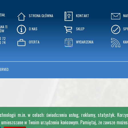
ZIAŁ
STRONA GŁÓWNA
KONTAKT
NA
NA 11
O NAS
SKLEP
SP
KÓW
3 72
OFERTA
WYDARZENIA
KA
3 74
ERVED.
nologii m.in. w celach: świadczenia usług, reklamy, statystyk. Korzy
e umieszczane w Twoim urządzeniu końcowym. Pamiętaj, że zawsze możesz 