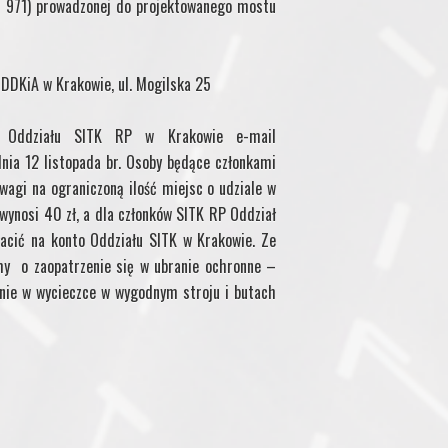
r 971) prowadzonej do projektowanego mostu
GDDKiA w Krakowie, ul. Mogilska 25
ro Oddziału SITK RP w Krakowie e-mail
nia 12 listopada br. Osoby będące członkami
wagi na ograniczoną ilość miejsc o udziale w
wynosi 40 zł, a dla członków SITK RP Oddział
acić na konto Oddziału SITK w Krakowie. Ze
my o zaopatrzenie się w ubranie ochronne –
enie w wycieczce w wygodnym stroju i butach