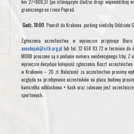
km 27+808,37 (po istniejącym śladzie drogi wojewódzkiej n
granicznego na rzece Poprad.
Godz. 18:00
Powrót do Krakowa parking siedziby Oddziału 
Zgłoszenia uczestnictwa w wycieczce przyjmuje Biu
annabujak@sitk.org.pl
lub tel. 12 658 93 72 w terminie do d
MOIIB proszone są o podanie numeru ewidencyjnego Izby. Z u
wycieczce decyduje kolejność zgłoszenia. Koszt uczestnictwa 
w Krakowie – 20 zł. Należność za uczestnictwo prosimy wpł
względu na przebywanie uczestników na placu budowy prosi
kamizelka odblaskowa + kask oraz zalecane jest uczestnicz
sportowych.