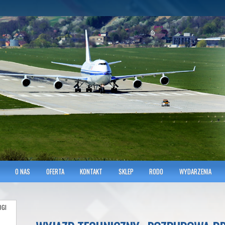
hnicians of Transportation
w KRAKOWIE
O NAS
OFERTA
KONTAKT
SKLEP
RODO
WYDARZENIA
OGI