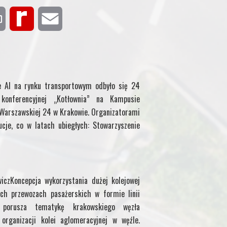
P
R
E
r
e
m
i
d
a
e AI na rynku transportowym odbyło się 24
n
i
i
onferencyjnej „Kotłownia” na Kampusie
. Warszawskiej 24 w Krakowie. Organizatorami
t
f
l
ucje, co w latach ubiegłych: Stowarzyszenie
f
M
iczKoncepcja wykorzystania dużej kolejowej
y
ch przewozach pasażerskich w formie linii
uł porusza tematykę krakowskiego węzła
P
organizacji kolei aglomeracyjnej w węźle.