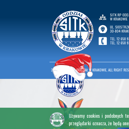
SITK RP ODD
W KRAKOWIE
UL. SIOSTRZA
30-804 KRA
TEL. 12 658 9
TEL. 12 658 9
2026
©
SITK RP ODDZIAŁ W KRAKOWIE, ALL RIGHT RES
Używamy cookies i podobnych tech
przeglądarki oznacza, że będą on