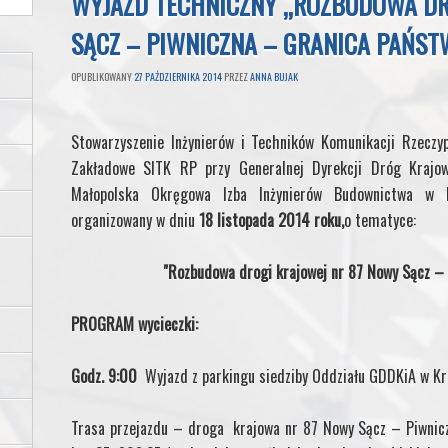
WYJAZD TECHNICZNY „ROZBUDOWA DR
SĄCZ – PIWNICZNA – GRANICA PAŃST
OPUBLIKOWANY
27 PAŹDZIERNIKA 2014
PRZEZ
ANNA BUJAK
Stowarzyszenie Inżynierów i Techników Komunikacji Rzeczyp
Zakładowe SITK RP przy Generalnej Dyrekcji Dróg Krajo
Małopolska Okręgowa Izba Inżynierów Budownictwa w K
organizowany w dniu
18 listopada 2014 roku,
o tematyce:
"Rozbudowa drogi krajowej nr 87 Nowy Sącz –
PROGRAM wycieczki:
Godz. 9:00
Wyjazd z parkingu siedziby Oddziału GDDKiA w Kra
Trasa przejazdu – droga krajowa nr 87 Nowy Sącz – Piwni