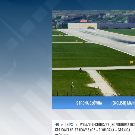
Polish Association of Engineers & Tec
SITK RP Oddział 
MENU GŁÓWNE
STRONA GŁÓWNA
(ENGLISH) MAIN
»
TRIPS
» WYJAZD TECHNICZNY „ROZBUDOWA DR
KRAJOWEJ NR 87 NOWY SĄCZ – PIWNICZNA – GRANICA