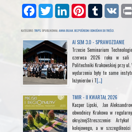
F
T
L
P
T
V
a
w
i
i
u
K
KATEGORIE:
TRIPS
. OPUBLIKOWAŁ:
ANNA BUJAK
.
BEZPOŚREDNI ODNOŚNIK DO TREŚCI
.
c
i
n
n
m
AI SEM 3.0 - SPRAWOZDANIE
Trzecie Seminarium Technologi
e
t
k
t
b
czerwca 2026 roku w sali k
Politechniki Krakowskiej przy ul
b
t
e
e
l
wydarzenia były te same instyt
Inżynierów i T
[...]
o
e
d
r
r
o
r
I
e
TMIR - II KWARTAŁ 2026
Kacper Lipski, Jan Aleksandrow
k
n
s
obwodnicy Krakowa w regularny
okrężnejStreszczenie: Artyk
t
kolejowego, a w szczególności 