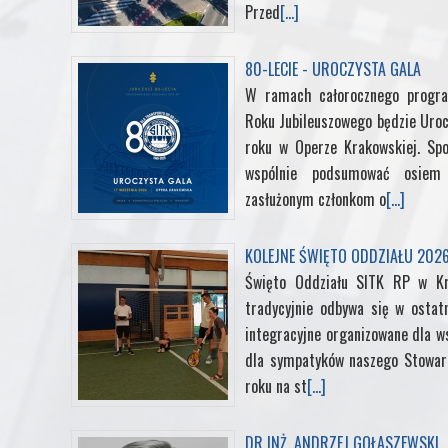
Przed
[...]
80-LECIE - UROCZYSTA GALA
W ramach całorocznego progra
Roku Jubileuszowego będzie Uroc
roku w Operze Krakowskiej. Sp
wspólnie podsumować osiem d
zasłużonym członkom o
[...]
KOLEJNE ŚWIĘTO ODDZIAŁU 202
Święto Oddziału SITK RP w K
tradycyjnie odbywa się w ostat
integracyjne organizowane dla ws
dla sympatyków naszego Stowarz
roku na st
[...]
DR INŻ. ANDRZEJ GOŁASZEWSKI