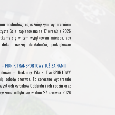
a
g
mu obchodów, najważniejszym wydarzeniem
e
zysta Gala, zaplanowana na 17 września 2026
otkamy się w tym wyjątkowym miejscu, aby
ekad naszej działalności, podziękować
6 – PIKNIK TRANSPORTOWY JUŻ ZA NAMI!
rakowie – Rodzinny Piknik TranSPORTOWY
nią sobotę czerwca. To coroczne wydarzenie
zystkich członków Oddziału i ich rodzin oraz
yszenia odbyło się w dniu 27 czerwca 2026