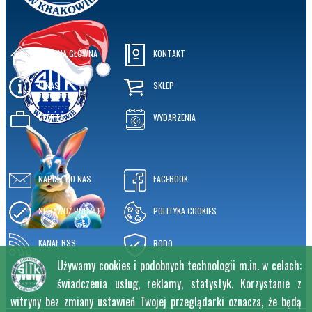
STRONA GŁÓWNA
KONTAKT
O NAS
SKLEP
OFERTA
WYDARZENIA
NAPISZ DO NAS
FACEBOOK
SPRAWDŹ POCZTĘ
POLITYKA COOKIES
KANAŁ RSS
RODO
Używamy cookies i podobnych technologii m.in. w celach:
świadczenia usług, reklamy, statystyk. Korzystanie z
witryny bez zmiany ustawień Twojej przeglądarki oznacza, że będą