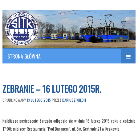
Polish Association of Engineers & Technicians of Transportation
SITK RP Oddział w KRAKOWIE
STRONA GŁÓWNA
Naw
w
ZEBRANIE – 16 LUTEGO 2015R.
OPUBLIKOWANY
13 LUTEGO 2015
PRZEZ
DARIUSZ WIĘCH
Najbliższe posiedzenie Zarządu odbędzie się w dniu 16 lutego 2015 roku o godzinie
17:00; miejsce: Restauracja “Pod Baranem”, ul. Św. Gertrudy 21 w Krakowie.