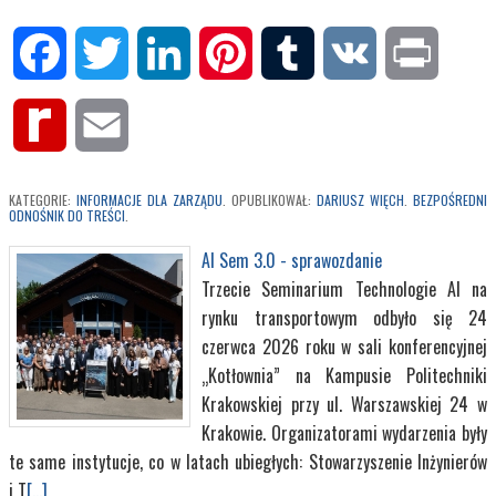
Facebook
Twitter
LinkedIn
Pinterest
Tumblr
VK
Print
Rediff
Email
MyPage
KATEGORIE:
INFORMACJE DLA ZARZĄDU
. OPUBLIKOWAŁ:
DARIUSZ WIĘCH
.
BEZPOŚREDNI
ODNOŚNIK DO TREŚCI
.
AI Sem 3.0 - sprawozdanie
Trzecie Seminarium Technologie AI na
rynku transportowym odbyło się 24
czerwca 2026 roku w sali konferencyjnej
„Kotłownia” na Kampusie Politechniki
Krakowskiej przy ul. Warszawskiej 24 w
Krakowie. Organizatorami wydarzenia były
te same instytucje, co w latach ubiegłych: Stowarzyszenie Inżynierów
i T
[...]