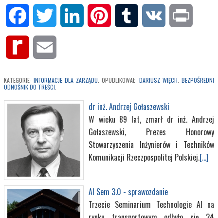
Facebook
Twitter
LinkedIn
Pinterest
Tumblr
VK
Print
Rediff
Email
MyPage
KATEGORIE:
INFORMACJE DLA ZARZĄDU
. OPUBLIKOWAŁ:
DARIUSZ WIĘCH
.
BEZPOŚREDNI
ODNOŚNIK DO TREŚCI
.
dr inż. Andrzej Gołaszewski
W wieku 89 lat, zmarł dr inż. Andrzej
Gołaszewski, Prezes Honorowy
Stowarzyszenia Inżynierów i Techników
Komunikacji Rzeczpospolitej Polskiej.
[...]
AI Sem 3.0 - sprawozdanie
Trzecie Seminarium Technologie AI na
rynku transportowym odbyło się 24