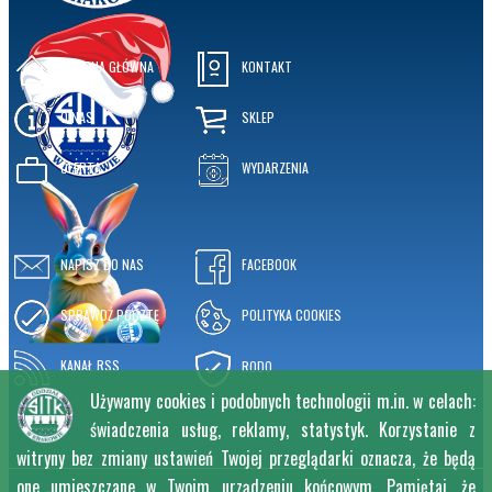
STRONA GŁÓWNA
KONTAKT
O NAS
SKLEP
OFERTA
WYDARZENIA
NAPISZ DO NAS
FACEBOOK
SPRAWDŹ POCZTĘ
POLITYKA COOKIES
KANAŁ RSS
RODO
Używamy cookies i podobnych technologii m.in. w celach:
świadczenia usług, reklamy, statystyk. Korzystanie z
witryny bez zmiany ustawień Twojej przeglądarki oznacza, że będą
one umieszczane w Twoim urządzeniu końcowym. Pamiętaj, że