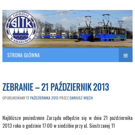
Polish Association of Engineers & Technicians of Transportation
SITK RP Oddział w KRAKOWIE
STRONA GŁÓWNA
Naw
w
ZEBRANIE – 21 PAŹDZIERNIK 2013
OPUBLIKOWANY
17 PAŹDZIERNIKA 2013
PRZEZ
DARIUSZ WIĘCH
Najbliższe posiedzenie Zarządu odbędzie się w dniu 21 października
2013 roku o godzinie 17:00 w siedzibie przy ul. Siostrzanej 11