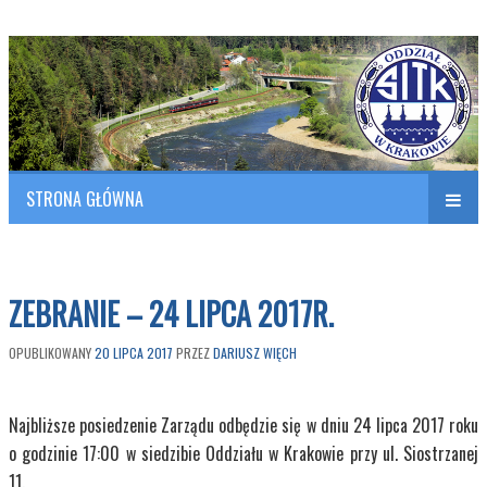
Polish Association of Engineers & Technicians of Transportation
SITK RP Oddział w KRAKOWIE
STRONA GŁÓWNA
Naw
w
ZEBRANIE – 24 LIPCA 2017R.
OPUBLIKOWANY
20 LIPCA 2017
PRZEZ
DARIUSZ WIĘCH
Najbliższe posiedzenie Zarządu odbędzie się w dniu 24 lipca 2017 roku
o godzinie 17:00 w siedzibie Oddziału w Krakowie przy ul. Siostrzanej
11.