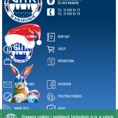
30-804 KRAKÓW
TEL. 12 658 93 72
TEL. 12 658 93 74
STRONA GŁÓWNA
KONTAKT
O NAS
SKLEP
OFERTA
WYDARZENIA
NAPISZ DO NAS
FACEBOOK
SPRAWDŹ POCZTĘ
POLITYKA COOKIES
KANAŁ RSS
RODO
Używamy cookies i podobnych technologii m.in. w celach: