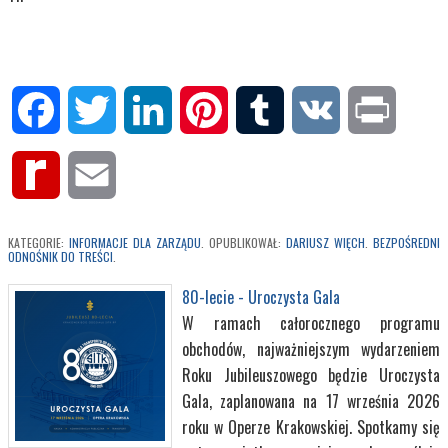
Facebook
Twitter
LinkedIn
Pinterest
Tumblr
VK
Print
Rediff
Email
MyPage
KATEGORIE:
INFORMACJE DLA ZARZĄDU
. OPUBLIKOWAŁ:
DARIUSZ WIĘCH
.
BEZPOŚREDNI
ODNOŚNIK DO TREŚCI
.
80-lecie - Uroczysta Gala
W ramach całorocznego programu
obchodów, najważniejszym wydarzeniem
Roku Jubileuszowego będzie Uroczysta
Gala, zaplanowana na 17 września 2026
roku w Operze Krakowskiej. Spotkamy się