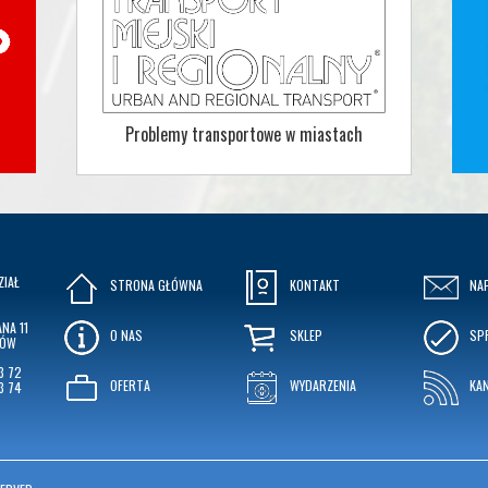
Problemy transportowe w miastach
ZIAŁ
STRONA GŁÓWNA
KONTAKT
NA
NA 11
O NAS
SKLEP
SP
KÓW
3 72
OFERTA
WYDARZENIA
KA
3 74