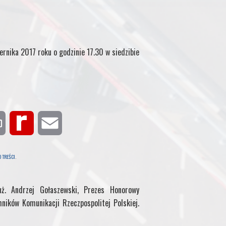
ernika 2017 roku o godzinie 17.30 w siedzibie
P
R
E
r
e
m
 TREŚCI
.
i
d
a
ż. Andrzej Gołaszewski, Prezes Honorowy
n
i
i
hników Komunikacji Rzeczpospolitej Polskiej.
t
f
l