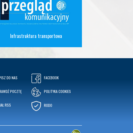
Infrastruktura transportowa
PISZ DO NAS
FACEBOOK
RAWDŹ POCZTĘ
POLITYKA COOKIES
NAŁ RSS
RODO
w