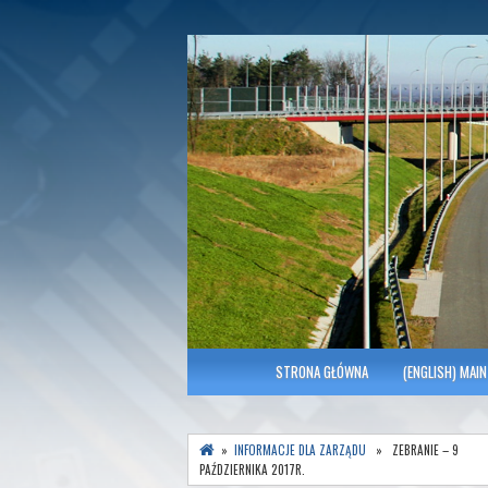
Polish Association of Engineers & Tec
SITK RP Oddział 
MENU GŁÓWNE
STRONA GŁÓWNA
(ENGLISH) MAIN
»
INFORMACJE DLA ZARZĄDU
» ZEBRANIE – 9
PAŹDZIERNIKA 2017R.