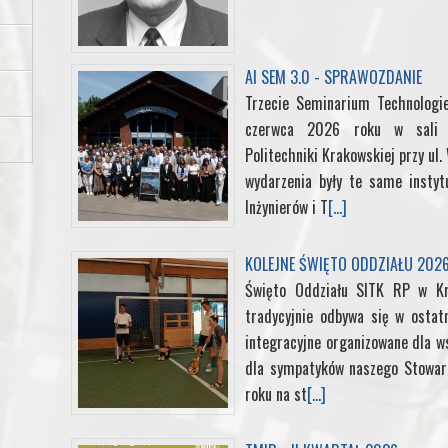
o
e
d
r
r
AI SEM 3.0 - SPRAWOZDANIE
o
r
I
e
Trzecie Seminarium Technologi
czerwca 2026 roku w sali k
k
n
s
Politechniki Krakowskiej przy ul
t
wydarzenia były te same instyt
Inżynierów i T
[...]
KOLEJNE ŚWIĘTO ODDZIAŁU 202
Święto Oddziału SITK RP w K
tradycyjnie odbywa się w ostat
integracyjne organizowane dla ws
dla sympatyków naszego Stowarz
roku na st
[...]