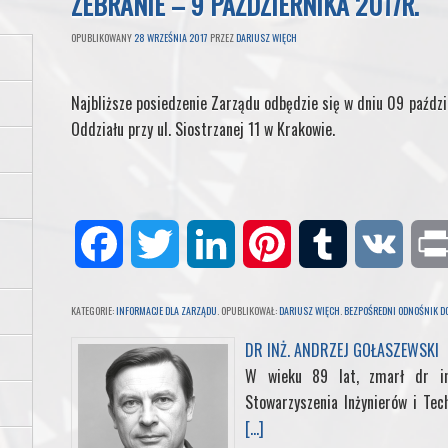
ZEBRANIE – 9 PAŹDZIERNIKA 2017R.
OPUBLIKOWANY
28 WRZEŚNIA 2017
PRZEZ
DARIUSZ WIĘCH
Najbliższe posiedzenie Zarządu odbędzie się w dniu 09 paździ
Oddziału przy ul. Siostrzanej 11 w Krakowie.
F
T
L
P
T
V
a
w
i
i
u
K
KATEGORIE:
INFORMACJE DLA ZARZĄDU
. OPUBLIKOWAŁ:
DARIUSZ WIĘCH
.
BEZPOŚREDNI ODNOŚNIK DO
c
i
n
n
m
DR INŻ. ANDRZEJ GOŁASZEWSKI
W wieku 89 lat, zmarł dr in
e
t
k
t
b
Stowarzyszenia Inżynierów i Tec
[...]
b
t
e
e
l