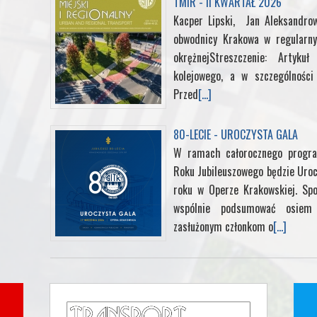
TMIR - II KWARTAŁ 2026
Kacper Lipski, Jan Aleksandrow
obwodnicy Krakowa w regularny
okrężnejStreszczenie: Artyk
kolejowego, a w szczególności 
Przed
[...]
80-LECIE - UROCZYSTA GALA
W ramach całorocznego progra
Roku Jubileuszowego będzie Uroc
roku w Operze Krakowskiej. Sp
wspólnie podsumować osiem d
zasłużonym członkom o
[...]