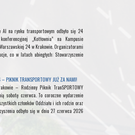
f
M
e AI na rynku transportowym odbyło się 24
onferencyjnej „Kotłownia” na Kampusie
y
. Warszawskiej 24 w Krakowie. Organizatorami
P
ucje, co w latach ubiegłych: Stowarzyszenie
a
6 – PIKNIK TRANSPORTOWY JUŻ ZA NAMI!
g
rakowie – Rodzinny Piknik TranSPORTOWY
nią sobotę czerwca. To coroczne wydarzenie
e
zystkich członków Oddziału i ich rodzin oraz
yszenia odbyło się w dniu 27 czerwca 2026