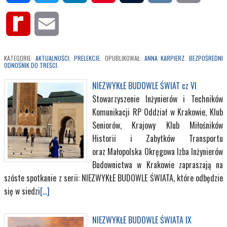
Rediff
Email
MyPage
KATEGORIE:
AKTUALNOŚCI
,
PRELEKCJE
. OPUBLIKOWAŁ:
ANNA KARPIERZ
.
BEZPOŚREDNI
ODNOŚNIK DO TREŚCI
.
NIEZWYKŁE BUDOWLE ŚWIAT cz VI
Stowarzyszenie Inżynierów i Techników
Komunikacji RP Oddział w Krakowie, Klub
Seniorów, Krajowy Klub Miłośników
Historii i Zabytków Transportu
oraz Małopolska Okręgowa Izba Inżynierów
Budownictwa w Krakowie zapraszają na
szóste spotkanie z serii: NIEZWYKŁE BUDOWLE ŚWIATA, które odbędzie
się w siedzi
[...]
NIEZWYKŁE BUDOWLE ŚWIATA IX