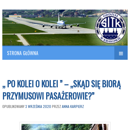
Polish Association of Engineers & Technicians of Transportation
SITK RP Oddział w KRAKOWIE
STRONA GŁÓWNA
Naw
w
„ PO KOLEI O KOLEI ” – „SKĄD SIĘ BIORĄ
PRZYMUSOWI PASAŻEROWIE?”
OPUBLIKOWANY
3 WRZEŚNIA 2020
PRZEZ
ANNA KARPIERZ