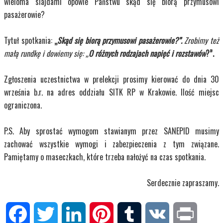
wieloma slajdami opowie Państwu skąd się biorą przymusowi
pasażerowie?
Tytuł spotkania:
„
Skąd się biorą przymusowi pasażerowie?”.
Zrobimy też
małą rundkę i dowiemy się: „
O różnych rodzajach napięć i rozstawów
?”.
Zgłoszenia uczestnictwa w prelekcji prosimy kierować do dnia 30
września b.r. na adres oddziału SITK RP w Krakowie. Ilość miejsc
ograniczona.
P.S. Aby sprostać wymogom stawianym przez SANEPID musimy
zachować wszystkie wymogi i zabezpieczenia z tym związane.
Pamiętamy o maseczkach, które trzeba nałożyć na czas spotkania.
Serdecznie zapraszamy.
Facebook
Twitter
LinkedIn
Pinterest
Tumblr
VK
Print