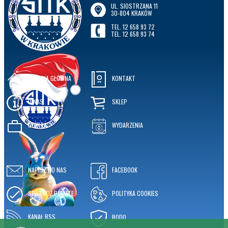
UL. SIOSTRZANA 11
30-804 KRAKÓW
TEL. 12 658 93 72
TEL. 12 658 93 74
STRONA GŁÓWNA
KONTAKT
O NAS
SKLEP
OFERTA
WYDARZENIA
NAPISZ DO NAS
FACEBOOK
SPRAWDŹ POCZTĘ
POLITYKA COOKIES
KANAŁ RSS
RODO