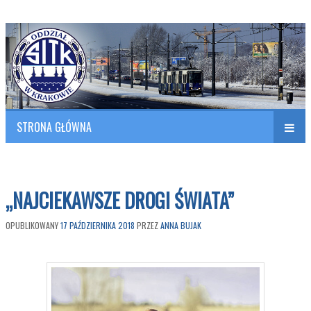
Polish Association of Engineers & Technicians of Transportation
SITK RP Oddział w KRAKOWIE
STRONA GŁÓWNA
Naw
w
„NAJCIEKAWSZE DROGI ŚWIATA”
OPUBLIKOWANY
17 PAŹDZIERNIKA 2018
PRZEZ
ANNA BUJAK