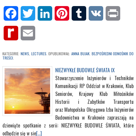
Facebook
Twitter
LinkedIn
Pinterest
Tumblr
VK
Print
Rediff
Email
MyPage
KATEGORIE:
NEWS
,
LECTURES
. OPUBLIKOWAŁ:
ANNA BUJAK
.
BEZPOŚREDNI ODNOŚNIK DO
TREŚCI
.
NIEZWYKŁE BUDOWLE ŚWIATA IX
Stowarzyszenie Inżynierów i Techników
Komunikacji RP Oddział w Krakowie, Klub
Seniorów, Krajowy Klub Miłośników
Historii i Zabytków Transportu
oraz Małopolska Okręgowa Izba Inżynierów
Budownictwa w Krakowie zapraszają na
dziewiąte spotkanie z serii: NIEZWYKŁE BUDOWLE ŚWIATA, które
odbędzie się w sie
[...]