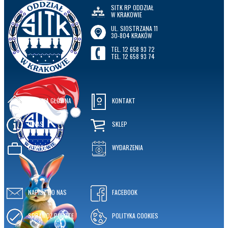
SITK RP ODDZIAŁ
W KRAKOWIE
UL. SIOSTRZANA 11
30-804 KRAKÓW
TEL. 12 658 93 72
TEL. 12 658 93 74
STRONA GŁÓWNA
KONTAKT
O NAS
SKLEP
OFERTA
WYDARZENIA
NAPISZ DO NAS
FACEBOOK
SPRAWDŹ POCZTĘ
POLITYKA COOKIES