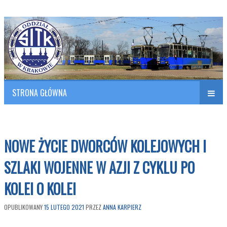
Polish Association of Engineers & Technicians of Transportation
SITK RP Oddział w KRAKOWIE
STRONA GŁÓWNA
Naw
w
NOWE ŻYCIE DWORCÓW KOLEJOWYCH I
SZLAKI WOJENNE W AZJI Z CYKLU PO
KOLEI O KOLEI
OPUBLIKOWANY
15 LUTEGO 2021
PRZEZ
ANNA KARPIERZ