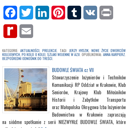
Facebook
Twitter
LinkedIn
Pinterest
Tumblr
VK
Print
Rediff
Email
MyPage
KATEGORIE:
AKTUALNOŚCI
,
PRELEKCJE
. TAGI:
JERZY HYDZIK
,
NOWE ŻYCIE DWORCÓW
KOLEJOWYCH
,
PO KOLEI O KOLEI
,
SZLAKI WOJENNE W AZJI
. OPUBLIKOWAŁ:
ANNA KARPIERZ
.
BEZPOŚREDNI ODNOŚNIK DO TREŚCI
.
BUDOWLE ŚWIATA cz VII
Stowarzyszenie Inżynierów i Techników
Komunikacji RP Oddział w Krakowie, Klub
Seniorów, Krajowy Klub Miłośników
Historii i Zabytków Transportu
oraz Małopolska Okręgowa Izba Inżynierów
Budownictwa w Krakowie zapraszają
na siódme spotkanie z serii NIEZWYKŁE BUDOWLE ŚWIATA, które