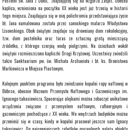
Pustelni św. Jana z Dukli, znajdującej się na wzgórzu Zaśpit. Obecna
kaplica, wzniesiona na początku XX wieku jest już trzecią w historii
tego miejsca. Znajdująca się w niej polichromia przedstawiająca życie
bł. Jana namalowana została przez sanockiego malarza Władysława
Lisowskiego. Obok świątyni znajduje się drewniany dom rekolekcyjny,
tzw. dom pustelnika oraz taras ze sztuczną grotą mieszczącą
źródełko, z którego czerpią wodę pielgrzymi. Na ścieżkach wokół
świątyni rozmieszczono kapliczki Drogi Krzyżowej. Uczestnicy zwiedzili
także Sanktuarium pw. św. Michała Archanioła i bł. ks. Bronisława
Markiewicza w Miejscu Piastowym.
Kolejnym punktem programu było zwiedzanie kopalni ropy naftowej w
Bóbrce, obecnie Muzeum Przemysłu Naftowego i Gazowniczego im.
Ignacego Łukasiewicza. Spacerując alejkami można zobaczyć unikatowe
urządzenia związane z przemysłem naftowym, rafineryjnym i
gazowniczym pochodzące z XX wieku. We wnętrzach budynków można
przenieść się w czasy, kiedy w kopalni pracował jeszcze sam Ignacy
Łukasiewicz. Do najcenniejszych zabytków muzealnych należą obiekty