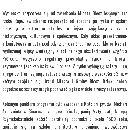
Wycieczka rozpoczęła się od zwiedzania Miasta Biecz leżącego nad
rzeką Ropą. Zwiedzanie rozpoczęto od spaceru po rynku miejskim
położonym w centrum miasta. Jest to miejsce o wyjątkowym znaczeniu
historycznym, kulturowym i społecznym. Cały układ przestrzenno-
urbanistyczny miasta pochodzi z okresu średniowiecza. Ma on kształt
wydłużonej elipsy wynikający z naturalnego ukształtowania wzgórza.
Pośrodku wytyczono regularny prostokątny rynek, na którym
usytuowana jest kapliczka św. Floriana. Z rynku wybiegają cztery ulice,
a jego centrum zajmuje ratusz z wieżą ratuszową o wysokości 53 m, w
którym znajduje się Urząd Miasta i Gminy Biecz. Dzięki dobrej
pogodzie uczestnicy mogli podziwiać piękne widoki z wieży ratuszowej.
Kolejnym punktem programu było zwiedzanie Kościoła pw. św. Michała
Archanioła w Binarowej z przewodniczką, panią Małgorzatą Nalepą.
Rzymskokatolicki kościół parafialny pochodzi z około 1500 roku,
znajduje się na szlaku architektury drewnianej województwa