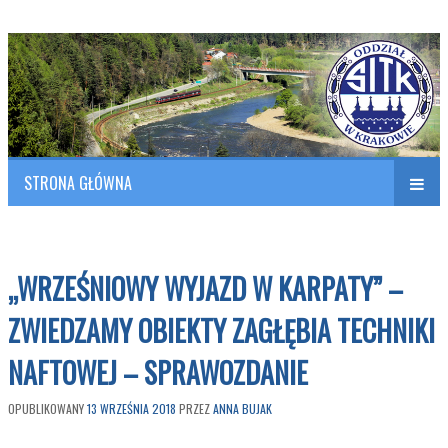
Polish Association of Engineers & Technicians of Transportation
SITK RP Oddział w KRAKOWIE
STRONA GŁÓWNA
Naw
w
„WRZEŚNIOWY WYJAZD W KARPATY” –
ZWIEDZAMY OBIEKTY ZAGŁĘBIA TECHNIKI
NAFTOWEJ – SPRAWOZDANIE
OPUBLIKOWANY
13 WRZEŚNIA 2018
PRZEZ
ANNA BUJAK