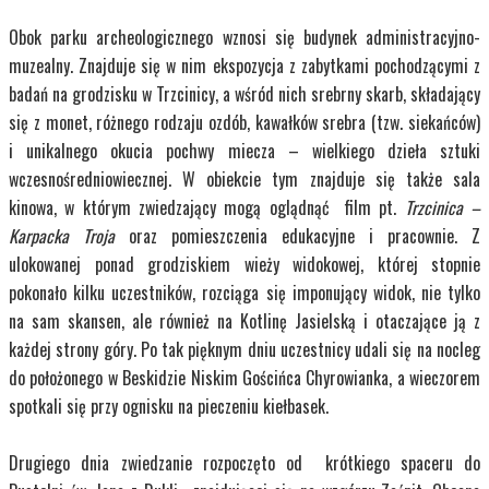
Obok parku archeologicznego wznosi się budynek administracyjno-
muzealny. Znajduje się w nim ekspozycja z zabytkami pochodzącymi z
badań na grodzisku w Trzcinicy, a wśród nich srebrny skarb, składający
się z monet, różnego rodzaju ozdób, kawałków srebra (tzw. siekańców)
i unikalnego okucia pochwy miecza – wielkiego dzieła sztuki
wczesnośredniowiecznej. W obiekcie tym znajduje się także sala
kinowa, w którym zwiedzający mogą oglądnąć film pt.
Trzcinica –
Karpacka Troja
oraz pomieszczenia edukacyjne i pracownie. Z
ulokowanej ponad grodziskiem wieży widokowej, której stopnie
pokonało kilku uczestników, rozciąga się imponujący widok, nie tylko
na sam skansen, ale również na Kotlinę Jasielską i otaczające ją z
każdej strony góry. Po tak pięknym dniu uczestnicy udali się na nocleg
do położonego w Beskidzie Niskim Gościńca Chyrowianka, a wieczorem
spotkali się przy ognisku na pieczeniu kiełbasek.
Drugiego dnia zwiedzanie rozpoczęto od krótkiego spaceru do