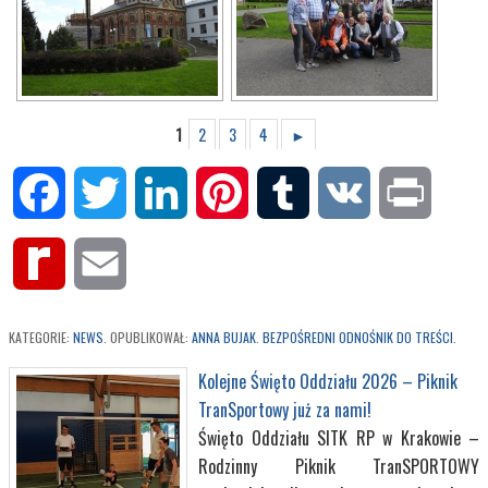
1
2
3
4
►
Facebook
Twitter
LinkedIn
Pinterest
Tumblr
VK
Print
Rediff
Email
MyPage
KATEGORIE:
NEWS
. OPUBLIKOWAŁ:
ANNA BUJAK
.
BEZPOŚREDNI ODNOŚNIK DO TREŚCI
.
Kolejne Święto Oddziału 2026 – Piknik
TranSportowy już za nami!
Święto Oddziału SITK RP w Krakowie –
Rodzinny Piknik TranSPORTOWY