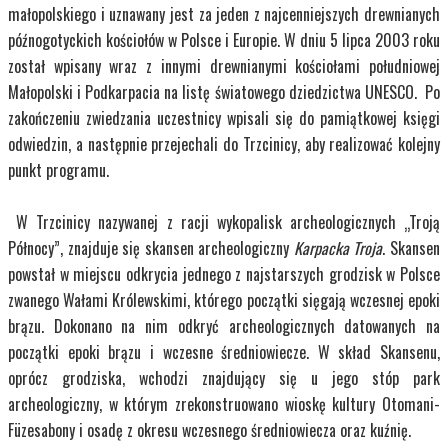
małopolskiego i uznawany jest za jeden z najcenniejszych drewnianych
późnogotyckich kościołów w Polsce i Europie. W dniu 5 lipca 2003 roku
został wpisany wraz z innymi drewnianymi kościołami południowej
Małopolski i Podkarpacia na listę światowego dziedzictwa UNESCO. Po
zakończeniu zwiedzania uczestnicy wpisali się do pamiątkowej księgi
odwiedzin, a następnie przejechali do Trzcinicy, aby realizować kolejny
punkt programu.
W Trzcinicy nazywanej z racji wykopalisk archeologicznych „Troją
Północy”, znajduje się skansen archeologiczny
Karpacka Troja
. Skansen
powstał w miejscu odkrycia jednego z najstarszych grodzisk w Polsce
zwanego Wałami Królewskimi, którego początki sięgają wczesnej epoki
brązu. Dokonano na nim odkryć archeologicznych datowanych na
początki epoki brązu i wczesne średniowiecze. W skład Skansenu,
oprócz grodziska, wchodzi znajdujący się u jego stóp park
archeologiczny, w którym zrekonstruowano wioskę kultury Otomani-
Füzesabony i osadę z okresu wczesnego średniowiecza oraz kuźnię.