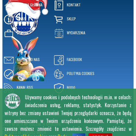
STRONA GŁÓWNA
KONTAKT
O NAS
SKLEP
OFERTA
WYDARZENIA
NAPISZ DO NAS
FACEBOOK
SPRAWDŹ POCZTĘ
POLITYKA COOKIES
KANAŁ RSS
RODO
Używamy cookies i podobnych technologii m.in. w celach:
świadczenia usług, reklamy, statystyk. Korzystanie z
witryny bez zmiany ustawień Twojej przeglądarki oznacza, że będą
one umieszczane w Twoim urządzeniu końcowym. Pamiętaj, że
2026 © SITK RP ODDZIAŁ W KRAKOWIE
zawsze możesz zmienić te ustawienia. Szczegóły znajdziesz w
ALL RIGHT RESERVED
DESIGNED BY
DARIUSZ WIĘCH