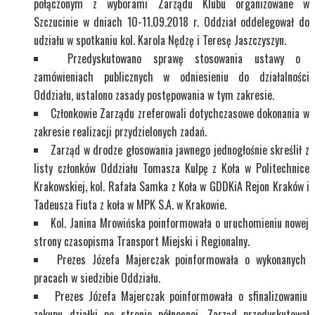
połączonym z wyborami Zarządu Klubu organizowane w
Szczucinie w dniach 10-11.09.2018 r. Oddział oddelegował do
udziału w spotkaniu kol. Karola Nędzę i Teresę Jaszczyszyn.
Przedyskutowano sprawę stosowania ustawy o
zamówieniach publicznych w odniesieniu do działalności
Oddziału, ustalono zasady postępowania w tym zakresie.
Członkowie Zarządu zreferowali dotychczasowe dokonania w
zakresie realizacji przydzielonych zadań.
Zarząd w drodze głosowania jawnego jednogłośnie skreślił z
listy członków Oddziału Tomasza Kulpę z Koła w Politechnice
Krakowskiej, kol. Rafała Samka z Koła w GDDKiA Rejon Kraków i
Tadeusza Fiuta z koła w MPK S.A. w Krakowie.
Kol. Janina Mrowińska poinformowała o uruchomieniu nowej
strony czasopisma Transport Miejski i Regionalny.
Prezes Józefa Majerczak poinformowała o wykonanych
pracach w siedzibie Oddziału.
Prezes Józefa Majerczak poinformowała o sfinalizowaniu
zakupu działki po stronie północnej. Zarząd przedyskutował