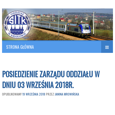
Polish Association of Engineers & Technicians of Transportation
SITK RP Oddział w KRAKOWIE
STRONA GŁÓWNA
Naw
w
POSIEDZIENIE ZARZĄDU ODDZIAŁU W
DNIU 03 WRZEŚNIA 2018R.
OPUBLIKOWANY
19 WRZEŚNIA 2018
PRZEZ
JANINA MROWIŃSKA