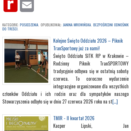
Rediff
Email
MyPage
KATEGORIE:
POSIEDZENIA
. OPUBLIKOWAŁ:
JANINA MROWIŃSKA
.
BEZPOŚREDNI ODNOŚNIK
DO TREŚCI
.
Kolejne Święto Oddziału 2026 – Piknik
TranSportowy już za nami!
Święto Oddziału SITK RP w Krakowie –
Rodzinny Piknik TranSPORTOWY
tradycyjnie odbywa się w ostatnią sobotę
czerwca. To coroczne wydarzenie
integracyjne organizowane dla wszystkich
członków Oddziału i ich rodzin oraz dla sympatyków naszego
Stowarzyszenia odbyło się w dniu 27 czerwca 2026 roku na st
[...]
TMIR - II kwartał 2026
Kacper Lipski, Jan