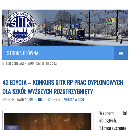
Polish Association of Engineers & Technicians of Transportation
SITK RP Oddział w KRAKOWIE
STRONA GŁÓWNA
MIESIĘCZNE ARCHIWUM:
KWIECIEŃ 2012
43 EDYCJA – KONKURS SITK RP PRAC DYPLOMOWYCH
DLA SZKÓŁ WYŻSZYCH ROZSTRZYGNIĘTY
OPUBLIKOWANY
10 KWIETNIA 2012
PRZEZ
DARIUSZ WIĘCH
Wzorem lat
ubiegłych,
Stowarzyszenie