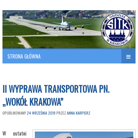
Polish Association of Engineers & Technicians of Transportation
SITK RP Oddział w KRAKOWIE
STRONA GŁÓWNA
Naw
w
II WYPRAWA TRANSPORTOWA PN.
„WOKÓŁ KRAKOWA”
OPUBLIKOWANY
24 WRZEŚNIA 2019
PRZEZ
ANNA KARPIERZ
W ostatni