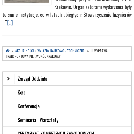
Krakowie. Organizatorami wydarzenia były
te same instytucje, co w latach ubiegłych: Stowarzyszenie Inżynierów
i T
[...]
»
AKTUALNOŚCI
•
WYJAZDY NAUKOWO - TECHNICZNE
» II WYPRAWA
TRANSPORTOWA PN. „WOKÓŁ KRAKOWA”
Zarząd Oddziału
Koła
Konferencje
Seminaria i Warsztaty
CERTYFIKAT KOMPETENCJI ZAWODOWYCH