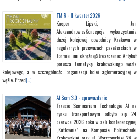
TMIR - II kwartał 2026
Kacper Lipski, Jan
AleksandrowiczKoncepcja wykorzystania
dużej kolejowej obwodnicy Krakowa w
regularnych przewozach pasażerskich w
formie linii okrężnejStreszczenie: Artykuł
porusza tematykę krakowskiego węzła
kolejowego, a w szczególności organizacji kolei aglomeracyjnej w
węźle. Przed
[...]
AI Sem 3.0 - sprawozdanie
Trzecie Seminarium Technologie AI na
rynku transportowym odbyło się 24
czerwca 2026 roku w sali konferencyjnej
„Kotłownia” na Kampusie Politechniki
Krakowskiej przy ul. Warszawskiej 24 w