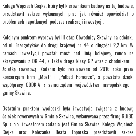
Kolega Wojciech Ciejka, który był kierownikiem budowy na tej budowie,
przedstawił zakres wykonanych prac jak również opowiedział o
problemach napotkanych podczas realizacji inwestycji.
Kolejnym punktem wyprawy był III etap Obwodnicy Skawiny, na odcinku
od ul. Energetyków do drogi krajowej nr 44 o długości 2,2 km. W
ramach inwestycji powstał most nad linią kolejową, rondo na
skrzyżowaniu z DK 44, a także droga klasy GP wraz z chodnikami i
ścieżką rowerową. Zadanie było realizowane od 2016 roku przez
konsorcjum firm „Most” i „Polbud Pomorze”, a powstało dzięki
współpracy GDDKiA z samorządem województwa małopolskiego i
gminy Skawina.
Ostatnim punktem wycieczki była inwestycja związana z budową
ścieżek rowerowych w Gminie Skawina, wykonywana przez firmę RUiBD
Sp. z o.o., inwestorem zadania jest Gmina Skawina. Kolega Wojciech
Ciejka oraz Koleżanka Beata Toporska przedstawili zakres