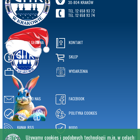
30-804 KRAKÓW
TEL. 12 658 93 72
TEL. 12 658 93 74
STRONA GŁÓWNA
KONTAKT
O NAS
SKLEP
OFERTA
WYDARZENIA
NAPISZ DO NAS
FACEBOOK
SPRAWDŹ POCZTĘ
POLITYKA COOKIES
KANAŁ RSS
RODO
Używamy cookies i podobnych technologii m.in. w celach: