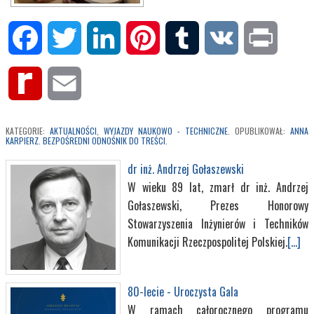
Facebook
Twitter
LinkedIn
Pinterest
Tumblr
VK
Print
Rediff
Email
MyPage
KATEGORIE:
AKTUALNOŚCI
,
WYJAZDY NAUKOWO - TECHNICZNE
. OPUBLIKOWAŁ:
ANNA
KARPIERZ
.
BEZPOŚREDNI ODNOŚNIK DO TREŚCI
.
dr inż. Andrzej Gołaszewski
W wieku 89 lat, zmarł dr inż. Andrzej
Gołaszewski, Prezes Honorowy
Stowarzyszenia Inżynierów i Techników
Komunikacji Rzeczpospolitej Polskiej.
[...]
80-lecie - Uroczysta Gala
W ramach całorocznego programu