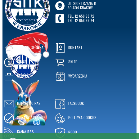
UL. SIOSTRZANA 11
30-804 KRAKÓW
TEL. 12 658 93 72
TEL. 12 658 93 74
STRONA GŁÓWNA
KONTAKT
O NAS
SKLEP
OFERTA
WYDARZENIA
NAPISZ DO NAS
FACEBOOK
SPRAWDŹ POCZTĘ
POLITYKA COOKIES
KANAŁ RSS
RODO