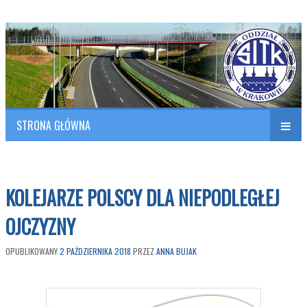
Polish Association of Engineers & Technicians of Transportation
SITK RP Oddział w KRAKOWIE
STRONA GŁÓWNA
Naw
w
KOLEJARZE POLSCY DLA NIEPODLEGŁEJ
OJCZYZNY
OPUBLIKOWANY
2 PAŹDZIERNIKA 2018
PRZEZ
ANNA BUJAK