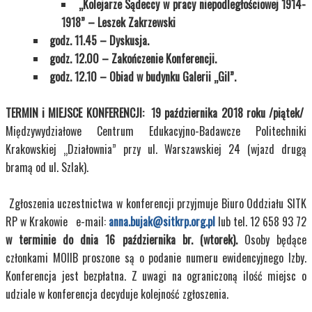
„Kolejarze Sądeccy w pracy niepodległościowej 1914-
1918” – Leszek Zakrzewski
godz. 11.45 – Dyskusja.
godz. 12.00 – Zakończenie Konferencji.
godz. 12.10 – Obiad w budynku Galerii „Gil”.
TERMIN i MIEJSCE KONFERENCJI:
19 października 2018 roku /piątek/
Międzywydziałowe Centrum Edukacyjno-Badawcze Politechniki
Krakowskiej „Działownia” przy ul. Warszawskiej 24 (wjazd drugą
bramą od ul. Szlak).
Zgłoszenia uczestnictwa w konferencji przyjmuje Biuro Oddziału SITK
RP w Krakowie e-mail:
anna.bujak@sitkrp.org.pl
lub tel. 12 658 93 72
w terminie do dnia 16 października br. (wtorek).
Osoby będące
członkami MOIIB proszone są o podanie numeru ewidencyjnego Izby.
Konferencja jest bezpłatna. Z uwagi na ograniczoną ilość miejsc o
udziale w konferencja decyduje kolejność zgłoszenia.