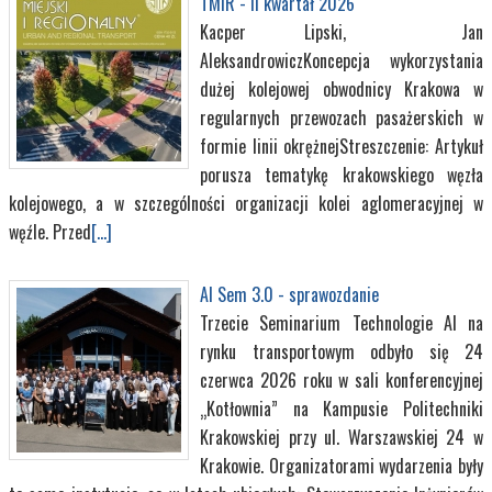
TMIR - II kwartał 2026
Kacper Lipski, Jan
AleksandrowiczKoncepcja wykorzystania
dużej kolejowej obwodnicy Krakowa w
regularnych przewozach pasażerskich w
formie linii okrężnejStreszczenie: Artykuł
porusza tematykę krakowskiego węzła
kolejowego, a w szczególności organizacji kolei aglomeracyjnej w
węźle. Przed
[...]
AI Sem 3.0 - sprawozdanie
Trzecie Seminarium Technologie AI na
rynku transportowym odbyło się 24
czerwca 2026 roku w sali konferencyjnej
„Kotłownia” na Kampusie Politechniki
Krakowskiej przy ul. Warszawskiej 24 w
Krakowie. Organizatorami wydarzenia były