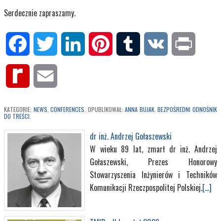
Serdecznie zapraszamy.
Facebook
Twitter
LinkedIn
Pinterest
Tumblr
VK
Print
Rediff
Email
MyPage
KATEGORIE:
NEWS
,
CONFERENCES
. OPUBLIKOWAŁ:
ANNA BUJAK
.
BEZPOŚREDNI ODNOŚNIK
DO TREŚCI
.
dr inż. Andrzej Gołaszewski
W wieku 89 lat, zmarł dr inż. Andrzej
Gołaszewski, Prezes Honorowy
Stowarzyszenia Inżynierów i Techników
Komunikacji Rzeczpospolitej Polskiej.
[...]