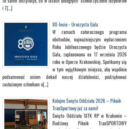
te same instytucje, co w latach ubiegłych: Stowarzyszenie Inżynierów
i T
[...]
80-lecie - Uroczysta Gala
W ramach całorocznego programu
obchodów, najważniejszym wydarzeniem
Roku Jubileuszowego będzie Uroczysta
Gala, zaplanowana na 17 września 2026
roku w Operze Krakowskiej. Spotkamy się
w tym wyjątkowym miejscu, aby wspólnie
podsumować osiem dekad naszej działalności, podziękować
zasłużonym członkom o
[...]
Kolejne Święto Oddziału 2026 – Piknik
TranSportowy już za nami!
Święto Oddziału SITK RP w Krakowie –
Rodzinny Piknik TranSPORTOWY