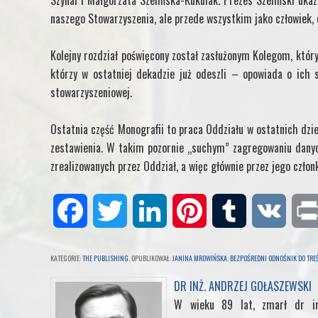
Szynal i Małgorzata Szelińska-Kukulak. Prezes Szeliński ukaz
naszego Stowarzyszenia, ale przede wszystkim jako człowiek, oj
Kolejny rozdział poświęcony został zasłużonym Kolegom, któryc
którzy w ostatniej dekadzie już odeszli – opowiada o ich 
stowarzyszeniowej.
Ostatnia część Monografii to praca Oddziału w ostatnich dzies
zestawienia. W takim pozornie „suchym” zagregowaniu danyc
zrealizowanych przez Oddział, a więc głównie przez jego człon
F
T
L
P
T
V
a
w
i
i
u
K
KATEGORIE:
THE PUBLISHING
. OPUBLIKOWAŁ:
JANINA MROWIŃSKA
.
BEZPOŚREDNI ODNOŚNIK DO TRE
c
i
n
n
m
DR INŻ. ANDRZEJ GOŁASZEWSKI
W wieku 89 lat, zmarł dr in
e
t
k
t
b