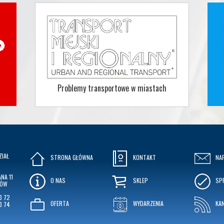
Problemy transportowe w miastach
ZIAŁ
STRONA GŁÓWNA
KONTAKT
NA
NA 11
O NAS
SKLEP
SP
KÓW
3 72
OFERTA
WYDARZENIA
KA
3 74