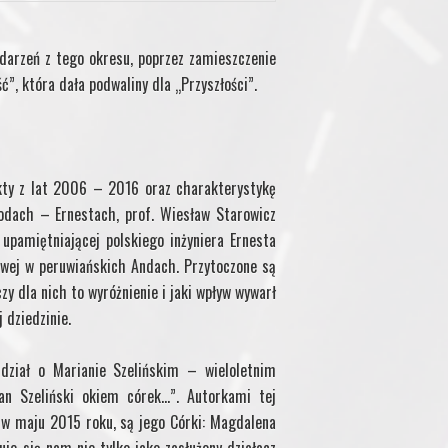
darzeń z tego okresu, poprzez zamieszczenie
”, która dała podwaliny dla „Przyszłości”.
kty z lat 2006 – 2016 oraz charakterystykę
rodach – Ernestach, prof. Wiesław Starowicz
upamiętniającej polskiego inżyniera Ernesta
jowej w peruwiańskich Andach. Przytoczone są
zy dla nich to wyróżnienie i jaki wpływ wywarł
 dziedzinie.
dział o Marianie Szelińskim – wieloletnim
an Szeliński okiem córek…”. Autorkami tej
ł w maju 2015 roku, są jego Córki: Magdalena