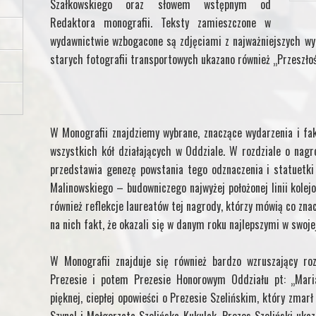
Szałkowskiego oraz słowem wstępnym od
Redaktora monografii. Teksty zamieszczone w
wydawnictwie wzbogacone są zdjęciami z najważniejszych wy
starych fotografii transportowych ukazano również „Przeszłość
W Monografii znajdziemy wybrane, znaczące wydarzenia i fa
wszystkich kół działających w Oddziale. W rozdziale o nag
przedstawia genezę powstania tego odznaczenia i statuetki 
Malinowskiego – budowniczego najwyżej położonej linii kole
również reflekcje laureatów tej nagrody, którzy mówią co znac
na nich fakt, że okazali się w danym roku najlepszymi w swojej
W Monografii znajduje się również bardzo wzruszający roz
Prezesie i potem Prezesie Honorowym Oddziału pt: „Mari
pięknej, ciepłej opowieści o Prezesie Szelińskim, który zmar