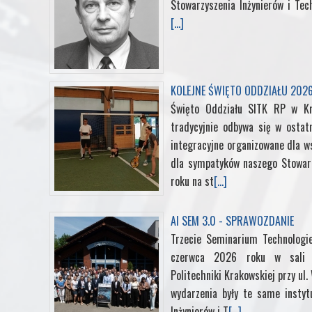
Stowarzyszenia Inżynierów i Tec
[...]
b
t
e
e
l
o
e
d
r
r
KOLEJNE ŚWIĘTO ODDZIAŁU 202
o
r
I
e
Święto Oddziału SITK RP w K
tradycyjnie odbywa się w ostat
k
n
s
integracyjne organizowane dla ws
t
dla sympatyków naszego Stowarz
roku na st
[...]
AI SEM 3.0 - SPRAWOZDANIE
Trzecie Seminarium Technologi
czerwca 2026 roku w sali k
Politechniki Krakowskiej przy ul
wydarzenia były te same instyt
Inżynierów i T
[...]