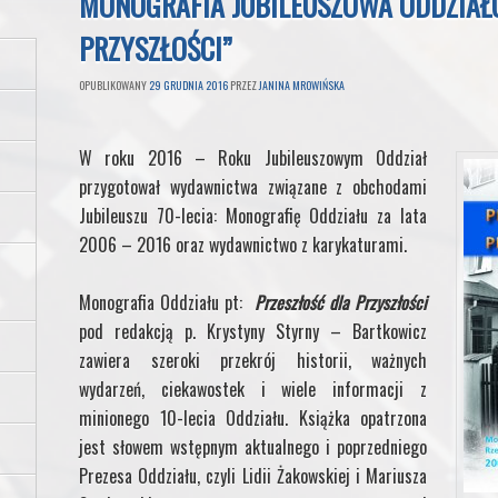
MONOGRAFIA JUBILEUSZOWA ODDZIAŁU
PRZYSZŁOŚCI”
OPUBLIKOWANY
29 GRUDNIA 2016
PRZEZ
JANINA MROWIŃSKA
W roku 2016 – Roku Jubileuszowym Oddział
przygotował wydawnictwa związane z obchodami
Jubileuszu 70-lecia: Monografię Oddziału za lata
2006 – 2016 oraz wydawnictwo z karykaturami.
Monografia Oddziału pt:
Przeszłość dla Przyszłości
pod redakcją p. Krystyny Styrny – Bartkowicz
zawiera szeroki przekrój historii, ważnych
wydarzeń, ciekawostek i wiele informacji z
minionego 10-lecia Oddziału. Książka opatrzona
jest słowem wstępnym aktualnego i poprzedniego
Prezesa Oddziału, czyli Lidii Żakowskiej i Mariusza