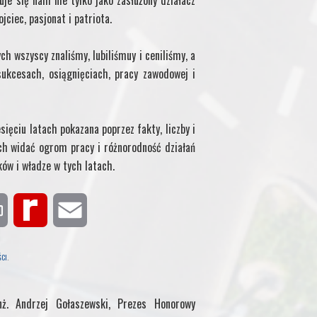
uje się nam nie tylko jako zasłużony działacz
ciec, pasjonat i patriota.
h wszyscy znaliśmy, lubiliśmuy i ceniliśmy, a
sukcesach, osiągnięciach, pracy zawodowej i
ięciu latach pokazana poprzez fakty, liczby i
h widać ogrom pracy i różnorodność działań
ków i władze w tych latach.
P
R
E
r
e
m
ŚCI
.
i
d
a
ż. Andrzej Gołaszewski, Prezes Honorowy
n
i
i