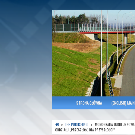
Polish Association of Engineers & Tec
SITK RP Oddział 
MENU GŁÓWNE
STRONA GŁÓWNA
(ENGLISH) MAIN
»
THE PUBLISHING
» MONOGRAFIA JUBILEUSZOWA
ODDZIAŁU „PRZESZŁOŚĆ DLA PRZYSZŁOŚCI”