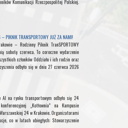
hników Komunikacji Rzeczpospolitej Polskiej.
t
f
l
f
6 – PIKNIK TRANSPORTOWY JUŻ ZA NAMI!
M
rakowie – Rodzinny Piknik TranSPORTOWY
nią sobotę czerwca. To coroczne wydarzenie
y
zystkich członków Oddziału i ich rodzin oraz
P
yszenia odbyło się w dniu 27 czerwca 2026
a
g
e AI na rynku transportowym odbyło się 24
onferencyjnej „Kotłownia” na Kampusie
e
. Warszawskiej 24 w Krakowie. Organizatorami
ucje, co w latach ubiegłych: Stowarzyszenie