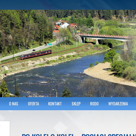
hnicians of Transportation
w KRAKOWIE
O NAS
OFERTA
KONTAKT
SKLEP
RODO
WYDARZENIA
–