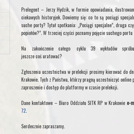
Prelegent – Jerzy Hydzik, w formie opowiadania, ilustrowa
ciekawych historyjek. Dowiemy się: co to są pociągi specja
suche porty? Tytuł spotkania: „Pociągi specjalne”, druga cz
popiołów?”. W trzeciej części poznamy pojęcie suchego portu 
Na zakończenie całego cyklu 39 wykładów spróbujem
jeszcze coś uratować?
Zgłoszenia uczestnictwa w prelekcji prosimy kierować do dn
Krakowie. Tych z Państwa, którzy pragną uczestniczyć online 
zaproszenie i dostęp do platformy w czasie prelekcji.
Dane kontaktowe – Biuro Oddziału SITK RP w Krakowie
e-m
72
.
Serdecznie zapraszamy.