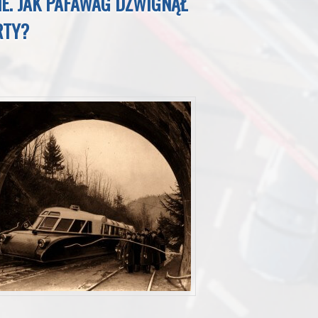
NE. JAK PAFAWAG DŹWIGNĄŁ
RTY?