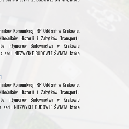
a
g
chników Komunikacji RP Oddział w Krakowie,
e
iłośników Historii i Zabytków Transportu
zba Inżynierów Budownictwa w Krakowie
e z serii NIEZWYKŁE BUDOWLE ŚWIATA, które
I
chników Komunikacji RP Oddział w Krakowie,
iłośników Historii i Zabytków Transportu
zba Inżynierów Budownictwa w Krakowie
 z serii: NIEZWYKŁE BUDOWLE ŚWIATA, które