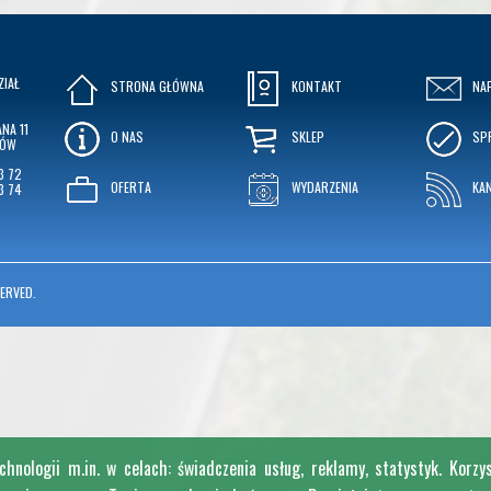
ZIAŁ
STRONA GŁÓWNA
KONTAKT
NA
NA 11
O NAS
SKLEP
SP
KÓW
3 72
OFERTA
WYDARZENIA
KA
3 74
ERVED.
nologii m.in. w celach: świadczenia usług, reklamy, statystyk. Korzy