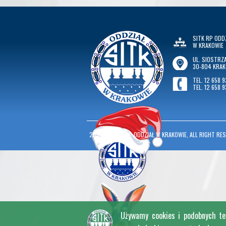
SITK RP ODD
W KRAKOWIE
UL. SIOSTRZA
30-804 KRA
TEL. 12 658 9
TEL. 12 658 9
2026
©
SITK RP ODDZIAŁ W KRAKOWIE, ALL RIGHT RES
Używamy cookies i podobnych tech