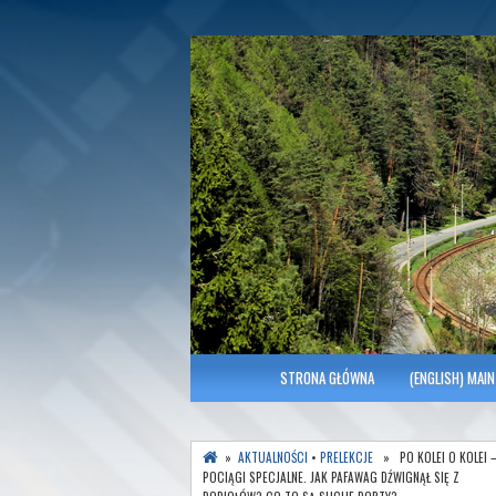
Polish Association of Engineers & Tec
SITK RP Oddział 
MENU GŁÓWNE
STRONA GŁÓWNA
(ENGLISH) MAIN
»
AKTUALNOŚCI
•
PRELEKCJE
» PO KOLEI O KOLEI 
POCIĄGI SPECJALNE. JAK PAFAWAG DŹWIGNĄŁ SIĘ Z