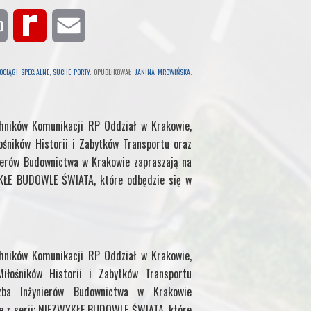
P
R
E
r
e
m
OCIĄGI SPECJALNE
,
SUCHE PORTY
. OPUBLIKOWAŁ:
JANINA MROWIŃSKA
.
i
d
a
chników Komunikacji RP Oddział w Krakowie,
n
i
i
ośników Historii i Zabytków Transportu oraz
t
f
l
ierów Budownictwa w Krakowie zapraszają na
YKŁE BUDOWLE ŚWIATA, które odbędzie się w
f
M
chników Komunikacji RP Oddział w Krakowie,
y
iłośników Historii i Zabytków Transportu
zba Inżynierów Budownictwa w Krakowie
P
ie z serii: NIEZWYKŁE BUDOWLE ŚWIATA, które