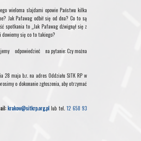
nego wieloma slajdami opowie Państwu kilka
lne? Jak Pafawag odbił się od dna? Co to są
ęść spotkania to „Jak Pafawag dźwignął się z
i dowiemy się co to takiego?
y odpowiedzieć na pytanie: Czy można
ia 28 maja b.r. na adres Oddziału SITK RP w
prosimy o dokonanie zgłoszenia, aby otrzymać
ail:
krakow@sitkrp.org.pl
lub tel.
12 658 93