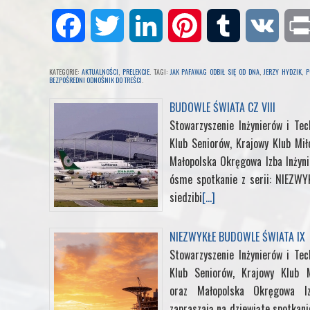
F
T
L
P
T
V
a
w
i
i
u
K
KATEGORIE:
AKTUALNOŚCI
,
PRELEKCJE
. TAGI:
JAK PAFAWAG ODBIŁ SIĘ OD DNA
,
JERZY HYDZIK
,
P
BEZPOŚREDNI ODNOŚNIK DO TREŚCI
.
c
i
n
n
m
BUDOWLE ŚWIATA CZ VIII
e
t
k
Stowarzyszenie Inżynierów i Te
t
b
Klub Seniorów, Krajowy Klub Mił
b
t
e
e
l
Małopolska Okręgowa Izba Inżyn
ósme spotkanie z serii: NIEZW
o
e
d
r
r
siedzibi
[...]
o
r
I
e
NIEZWYKŁE BUDOWLE ŚWIATA IX
Stowarzyszenie Inżynierów i Te
k
n
s
Klub Seniorów, Krajowy Klub M
oraz Małopolska Okręgowa I
t
zapraszają na dziewiąte spotkan