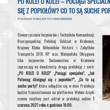
PO KOLEI O KOLEI – POCIĄGI SPECJAL
SIĘ Z POPIOŁÓW? CO TO SĄ SUCHE PO
OPUBLIKOWANY
20 MAJA 2021
PRZEZ
JANINA MROWIŃSKA
Stowarzyszenie Inżynierów i Techników Komunikacji
Rzeczpospolitej Polskiej Oddział w Krakowie,
Krajowy Klubu Miłośników Historii i Zabytków
Transportu SITK RP oraz Małopolska Okręgowa
Izba Inżynierów Budownictwa w Krakowie
zapraszają na dwudziestą drugą prelekcję z serii:
„PO KOLEI O KOLEI” „Pociągi specjalne”, „Jak
Pafawag dźwignął się z popiołów?”, „Co to są
suche porty?
która odbędzie się w dniu
Prelekcja
będzie transmitowana na platformie Webex dzięki
czemu możliwy jest udział w prelekcji online
1
czerwca 2021 roku o godzinie 16:00.