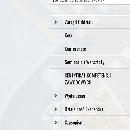
POPIOŁÓW? CO TO SĄ SUCHE PORTY?
Zarząd Oddziału
Koła
Konferencje
Seminaria i Warsztaty
CERTYFIKAT KOMPETENCJI
ZAWODOWYCH
Wydarzenia
Działalność Ekspercka
Czasopisma