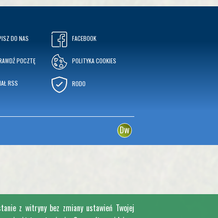
PISZ DO NAS
FACEBOOK
RAWDŹ POCZTĘ
POLITYKA COOKIES
NAŁ RSS
RODO
w
D
stanie z witryny bez zmiany ustawień Twojej