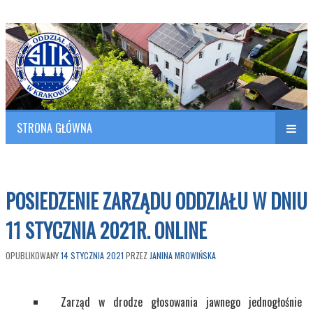
Polish Association of Engineers & Technicians of Transportation
SITK RP Oddział w KRAKOWIE
STRONA GŁÓWNA
Naw
w
POSIEDZENIE ZARZĄDU ODDZIAŁU W DNIU
11 STYCZNIA 2021R. ONLINE
OPUBLIKOWANY
14 STYCZNIA 2021
PRZEZ
JANINA MROWIŃSKA
Zarząd w drodze głosowania jawnego jednogłośnie