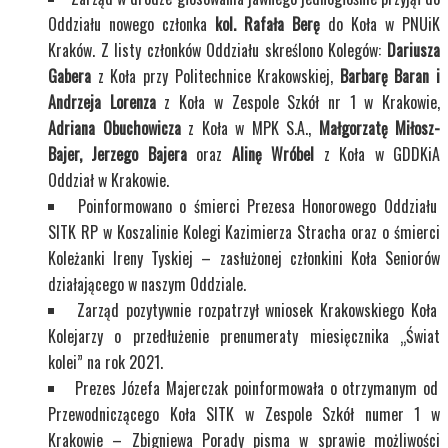
Oddziału nowego członka
kol. Rafała Berę
do Koła w PNUiK
Kraków. Z listy członków Oddziału skreślono Kolegów:
Dariusza
Gabera
z Koła przy Politechnice Krakowskiej,
Barbarę Baran i
Andrzeja Lorenza
z Koła w Zespole Szkół nr 1 w Krakowie,
Adriana Obuchowicza
z Koła w MPK S.A.,
Małgorzatę Miłosz-
Bajer, Jerzego Bajera
oraz
Alinę Wróbel
z Koła w GDDKiA
Oddział w Krakowie.
Poinformowano o śmierci Prezesa Honorowego Oddziału
SITK RP w Koszalinie Kolegi Kazimierza Stracha oraz o śmierci
Koleżanki Ireny Tyskiej – zasłużonej członkini Koła Seniorów
działającego w naszym Oddziale.
Zarząd pozytywnie rozpatrzył wniosek Krakowskiego Koła
Kolejarzy o przedłużenie prenumeraty miesięcznika „Świat
kolei” na rok 2021.
Prezes Józefa Majerczak poinformowała o otrzymanym od
Przewodniczącego Koła SITK w Zespole Szkół numer 1 w
Krakowie – Zbigniewa Porady pisma w sprawie możliwości