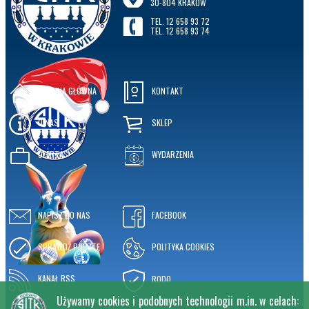
30-804 KRAKÓW
TEL. 12 658 93 72
TEL. 12 658 93 74
STRONA GŁÓWNA
KONTAKT
O NAS
SKLEP
OFERTA
WYDARZENIA
NAPISZ DO NAS
FACEBOOK
SPRAWDŹ POCZTĘ
POLITYKA COOKIES
KANAŁ RSS
RODO
Używamy cookies i podobnych technologii m.in. w celach: