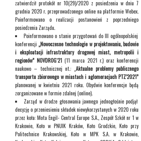
zatwierdził protokół nr 10(29)/2020 z posiedzenia w dniu 7
grudnia 2020 r. przeprowadzonego online na platformie Webex.
Poinformowano o realizacji postanowień z poprzedniego
posiedzenia Zarządu.
Poinformowano o stanie przygotowań do III ogólnopolskiej
konferencji
„Nowoczesne technologie w projektowaniu, budowie
i eksploatacji infrastruktury drogowej miast, metropolii i
regionów” NOVDROG`21
(11 marca 2021 r.) oraz konferencji
naukowo – technicznej nt.: „
Aktualne problemy publicznego
transportu zbiorowego w miastach i aglomeracjach
PTZ’2021”
planowanej w kwietniu 2021 roku. Obydwie konferencje będą
zorganizowane w formie zdalnej (online).
Zarząd w drodze głosowania jawnego jednogłośnie podjął
decyzję o przeniesieniu składek niewykorzystanych w 2020 roku
przez koła: Mota Engil- Central Europe S.A., Zespół Szkół nr 1 w
Krakowie, Koło w PNUIK Kraków, Koło Grodzkie, Koło przy
Politechnice Krakowskiej, Koło w MPK S.A. w Krakowie,