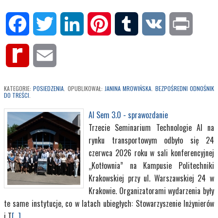
Facebook
Twitter
LinkedIn
Pinterest
Tumblr
VK
Print
Rediff
Email
MyPage
KATEGORIE:
POSIEDZENIA
. OPUBLIKOWAŁ:
JANINA MROWIŃSKA
.
BEZPOŚREDNI ODNOŚNIK
DO TREŚCI
.
AI Sem 3.0 - sprawozdanie
Trzecie Seminarium Technologie AI na
rynku transportowym odbyło się 24
czerwca 2026 roku w sali konferencyjnej
„Kotłownia” na Kampusie Politechniki
Krakowskiej przy ul. Warszawskiej 24 w
Krakowie. Organizatorami wydarzenia były
te same instytucje, co w latach ubiegłych: Stowarzyszenie Inżynierów
i T
[...]