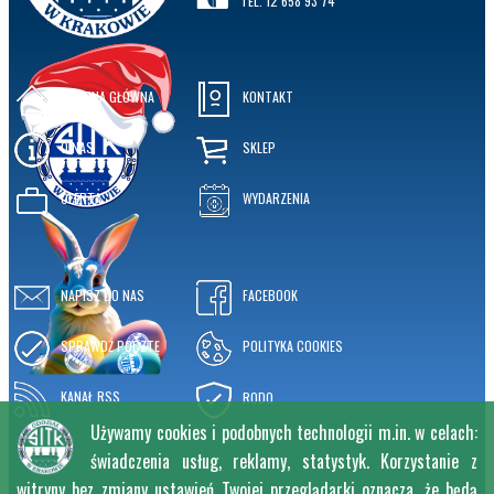
TEL. 12 658 93 74
STRONA GŁÓWNA
KONTAKT
O NAS
SKLEP
OFERTA
WYDARZENIA
NAPISZ DO NAS
FACEBOOK
SPRAWDŹ POCZTĘ
POLITYKA COOKIES
KANAŁ RSS
RODO
Używamy cookies i podobnych technologii m.in. w celach:
świadczenia usług, reklamy, statystyk. Korzystanie z
witryny bez zmiany ustawień Twojej przeglądarki oznacza, że będą