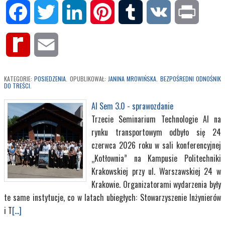
Facebook
Twitter
LinkedIn
Pinterest
Tumblr
VK
Print
Rediff
Email
MyPage
KATEGORIE:
POSIEDZENIA
. OPUBLIKOWAŁ:
JANINA MROWIŃSKA
.
BEZPOŚREDNI ODNOŚNIK
DO TREŚCI
.
AI Sem 3.0 - sprawozdanie
Trzecie Seminarium Technologie AI na
rynku transportowym odbyło się 24
czerwca 2026 roku w sali konferencyjnej
„Kotłownia” na Kampusie Politechniki
Krakowskiej przy ul. Warszawskiej 24 w
Krakowie. Organizatorami wydarzenia były
te same instytucje, co w latach ubiegłych: Stowarzyszenie Inżynierów
i T
[...]