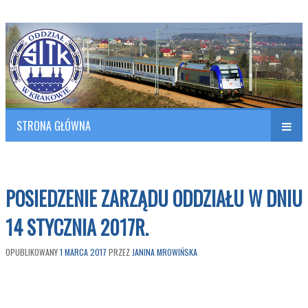
Polish Association of Engineers & Technicians of Transportation
SITK RP Oddział w KRAKOWIE
STRONA GŁÓWNA
Naw
w
POSIEDZENIE ZARZĄDU ODDZIAŁU W DNIU
14 STYCZNIA 2017R.
OPUBLIKOWANY
1 MARCA 2017
PRZEZ
JANINA MROWIŃSKA