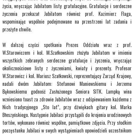
życia, wręczając Jubilatom listy gratulacyjne. Gratulacje i serdeczne
życzenia przekazał Jubilatom również prof. Kazimierz Flaga,
wspominając wspólnie podejmowane na przestrzeni lat zadania i
przeżyte chwile.
W dalszej części spotkania Prezes Oddziału wraz z prof.
W.Starowiczem i kol. M.Szałkowskim złożyła Jubilatom w imieniu
wszystkich zebranych serdeczne gratulacje i życzenia, wręczając
okolicznościowe listy z życzeniami, kwiaty i prezenty. Profesor
W.Starowicz i kol. Mariusz Szałkowski, reprezentujący Zarząd Krajowy,
nadali dwóm Jubilatom: Stefanowi Maniewskiemu i Jerzemu
Bąkowskiemu godność Zasłużonego Seniora SITK. Lampką wina
wzniesiono toast za zdrowie Jubilatów wraz z odśpiewaniem każdemu z
Nich tradycyjnego „Sto lat”, przy dźwiękach gitary kol. Marka
Błeszyńskiego. Następnie Jubilaci przystąpili do krojenia urodzinowych
tortów, wykonano również wspólne, pamiątkowe zdjęcia. Przy słodkim
poczęstunku Jubilaci w swych wystąpieniach opowiedzieli uczestnikom