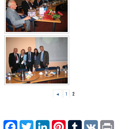
◄
1
2
Facebook
Twitter
LinkedIn
Pinterest
Tumblr
VK
Print