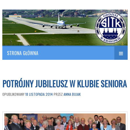
Polish Association of Engineers & Technicians of Transportation
SITK RP Oddział w KRAKOWIE
STRONA GŁÓWNA
Naw
w
POTRÓJNY JUBILEUSZ W KLUBIE SENIORA
OPUBLIKOWANY
18 LISTOPADA 2014
PRZEZ
ANNA BUJAK