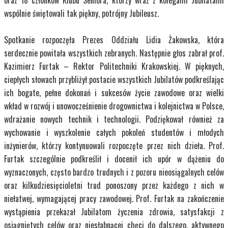
wspólnie świętowali tak piękny, potrójny Jubileusz.
Spotkanie rozpoczęła Prezes Oddziału Lidia Żakowska, która
serdecznie powitała wszystkich zebranych. Następnie głos zabrał prof.
Kazimierz Furtak – Rektor Politechniki Krakowskiej. W pięknych,
ciepłych słowach przybliżył postacie wszystkich Jubilatów podkreślając
ich bogate, pełne dokonań i sukcesów życie zawodowe oraz wielki
wkład w rozwój i unowocześnienie drogownictwa i kolejnictwa w Polsce,
wdrażanie nowych technik i technologii. Podziękował również za
wychowanie i wyszkolenie całych pokoleń studentów i młodych
inżynierów, którzy kontynuowali rozpoczęte przez nich dzieła. Prof.
Furtak szczególnie podkreślił i docenił ich upór w dążeniu do
wyznaczonych, często bardzo trudnych i z pozoru nieosiągalnych celów
oraz kilkudziesięcioletni trud ponoszony przez każdego z nich w
niełatwej, wymagającej pracy zawodowej. Prof. Furtak na zakończenie
wystąpienia przekazał Jubilatom życzenia zdrowia, satysfakcji z
osiągniętych celów oraz niesłabnącej chęci do dalszego, aktywnego