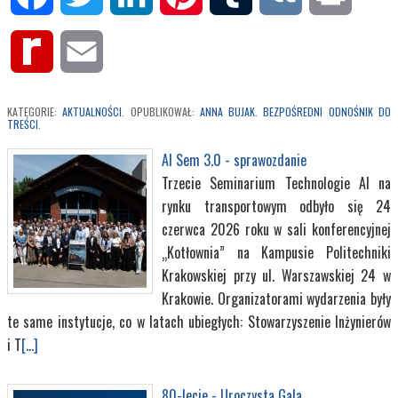
Rediff
Email
MyPage
KATEGORIE:
AKTUALNOŚCI
. OPUBLIKOWAŁ:
ANNA BUJAK
.
BEZPOŚREDNI ODNOŚNIK DO
TREŚCI
.
AI Sem 3.0 - sprawozdanie
Trzecie Seminarium Technologie AI na
rynku transportowym odbyło się 24
czerwca 2026 roku w sali konferencyjnej
„Kotłownia” na Kampusie Politechniki
Krakowskiej przy ul. Warszawskiej 24 w
Krakowie. Organizatorami wydarzenia były
te same instytucje, co w latach ubiegłych: Stowarzyszenie Inżynierów
i T
[...]
80-lecie - Uroczysta Gala