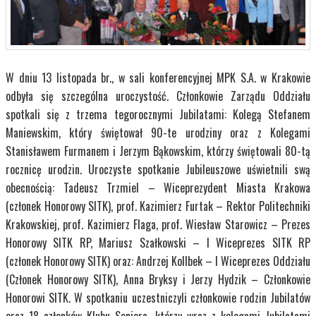
W dniu 13 listopada br., w sali konferencyjnej MPK S.A. w Krakowie
odbyła się szczególna uroczystość. Członkowie Zarządu Oddziału
spotkali się z trzema tegorocznymi Jubilatami: Kolegą Stefanem
Maniewskim, który świętował 90-te urodziny oraz z Kolegami
Stanisławem Furmanem i Jerzym Bąkowskim, którzy świętowali 80-tą
rocznicę urodzin. Uroczyste spotkanie Jubileuszowe uświetnili swą
obecnością: Tadeusz Trzmiel – Wiceprezydent Miasta Krakowa
(członek Honorowy SITK), prof. Kazimierz Furtak – Rektor Politechniki
Krakowskiej, prof. Kazimierz Flaga, prof. Wiesław Starowicz – Prezes
Honorowy SITK RP, Mariusz Szałkowski – I Wiceprezes SITK RP
(członek Honorowy SITK) oraz: Andrzej Kollbek – I Wiceprezes Oddziału
(Członek Honorowy SITK), Anna Bryksy i Jerzy Hydzik – Członkowie
Honorowi SITK. W spotkaniu uczestniczyli członkowie rodzin Jubilatów
oraz 18 członków Klubu Seniora, którzy wraz z kolegami Jubilatami