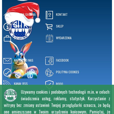
STRONA GŁÓWNA
KONTAKT
O NAS
SKLEP
OFERTA
WYDARZENIA
NAPISZ DO NAS
FACEBOOK
SPRAWDŹ POCZTĘ
POLITYKA COOKIES
KANAŁ RSS
RODO
Używamy cookies i podobnych technologii m.in. w celach:
świadczenia usług, reklamy, statystyk. Korzystanie z
witryny bez zmiany ustawień Twojej przeglądarki oznacza, że będą
one umieszczane w Twoim urządzeniu końcowym. Pamiętaj, że