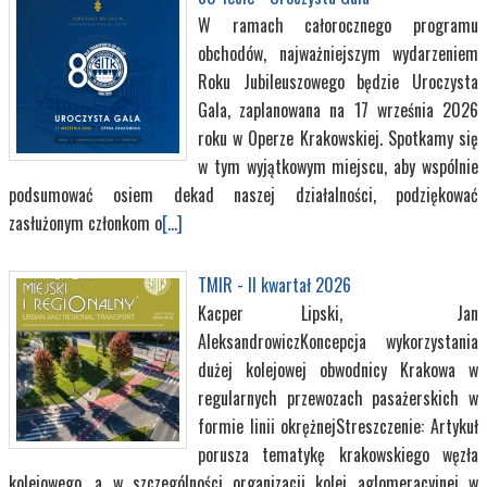
W ramach całorocznego programu
obchodów, najważniejszym wydarzeniem
Roku Jubileuszowego będzie Uroczysta
Gala, zaplanowana na 17 września 2026
roku w Operze Krakowskiej. Spotkamy się
w tym wyjątkowym miejscu, aby wspólnie
podsumować osiem dekad naszej działalności, podziękować
zasłużonym członkom o
[...]
TMIR - II kwartał 2026
Kacper Lipski, Jan
AleksandrowiczKoncepcja wykorzystania
dużej kolejowej obwodnicy Krakowa w
regularnych przewozach pasażerskich w
formie linii okrężnejStreszczenie: Artykuł
porusza tematykę krakowskiego węzła
kolejowego, a w szczególności organizacji kolei aglomeracyjnej w