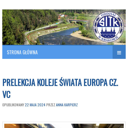
Polish Association of Engineers & Technicians of Transportation
SITK RP Oddział w KRAKOWIE
STRONA GŁÓWNA
Naw
w
PRELEKCJA KOLEJE ŚWIATA EUROPA CZ.
VC
OPUBLIKOWANY
22 MAJA 2024
PRZEZ
ANNA KARPIERZ