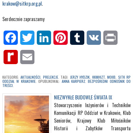
krakow@sitkrp.org.pl
.
Serdecznie zapraszamy
Facebook
Twitter
LinkedIn
Pinterest
Tumblr
VK
Print
Rediff
Email
MyPage
KATEGORIE:
AKTUALNOŚCI
,
PRELEKCJE
. TAGI:
JERZY HYDZIK
,
KKMHIZT
,
MOIIB
,
SITK RP
ODDZIAŁ W KRAKOWIE
. OPUBLIKOWAŁ:
ANNA KARPIERZ
.
BEZPOŚREDNI ODNOŚNIK DO
TREŚCI
.
NIEZWYKŁE BUDOWLE ŚWIATA IX
Stowarzyszenie Inżynierów i Techników
Komunikacji RP Oddział w Krakowie, Klub
Seniorów, Krajowy Klub Miłośników
Historii i Zabytków Transportu