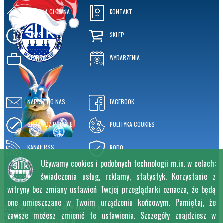
STRONA GŁÓWNA
KONTAKT
O NAS
SKLEP
OFERTA
WYDARZENIA
NAPISZ DO NAS
FACEBOOK
SPRAWDŹ POCZTĘ
POLITYKA COOKIES
KANAŁ RSS
RODO
Używamy cookies i podobnych technologii m.in. w celach:
świadczenia usług, reklamy, statystyk. Korzystanie z
witryny bez zmiany ustawień Twojej przeglądarki oznacza, że będą
one umieszczane w Twoim urządzeniu końcowym. Pamiętaj, że
2026 © SITK RP ODDZIAŁ W KRAKOWIE
zawsze możesz zmienić te ustawienia. Szczegóły znajdziesz w
ALL RIGHT RESERVED
DESIGNED BY
DARIUSZ WIĘCH