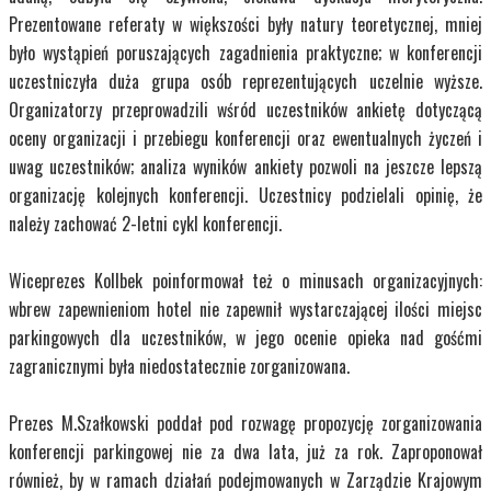
Prezentowane referaty w większości były natury teoretycznej, mniej
było wystąpień poruszających zagadnienia praktyczne; w konferencji
uczestniczyła duża grupa osób reprezentujących uczelnie wyższe.
Organizatorzy przeprowadzili wśród uczestników ankietę dotyczącą
oceny organizacji i przebiegu konferencji oraz ewentualnych życzeń i
uwag uczestników; analiza wyników ankiety pozwoli na jeszcze lepszą
organizację kolejnych konferencji. Uczestnicy podzielali opinię, że
należy zachować 2-letni cykl konferencji.
Wiceprezes Kollbek poinformował też o minusach organizacyjnych:
wbrew zapewnieniom hotel nie zapewnił wystarczającej ilości miejsc
parkingowych dla uczestników, w jego ocenie opieka nad gośćmi
zagranicznymi była niedostatecznie zorganizowana.
Prezes M.Szałkowski poddał pod rozwagę propozycję zorganizowania
konferencji parkingowej nie za dwa lata, już za rok. Zaproponował
również, by w ramach działań podejmowanych w Zarządzie Krajowym