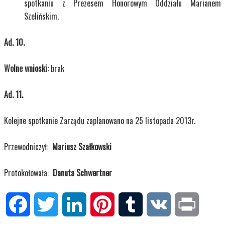
spotkaniu z Prezesem Honorowym Oddziału Marianem
Szelińskim.
Ad. 10.
Wolne wnioski:
brak
Ad. 11.
Kolejne spotkanie Zarządu zaplanowano na 25 listopada 2013r.
Przewodniczył:
Mariusz Szałkowski
Protokołowała:
Danuta Schwertner
Facebook
Twitter
LinkedIn
Pinterest
Tumblr
VK
Print