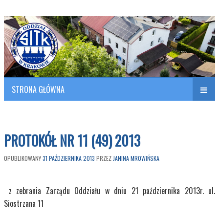
Polish Association of Engineers & Technicians of Transportation
SITK RP Oddział w KRAKOWIE
STRONA GŁÓWNA
Naw
w
PROTOKÓŁ NR 11 (49) 2013
OPUBLIKOWANY
31 PAŹDZIERNIKA 2013
PRZEZ
JANINA MROWIŃSKA
z zebrania Zarządu Oddziału w dniu 21 października 2013r. ul.
Siostrzana 11