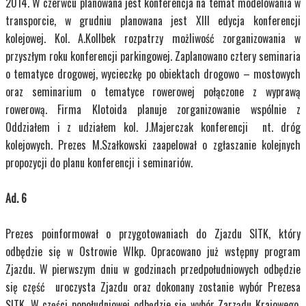
2014. W czerwcu planowana jest konferencja na temat modelowania w
transporcie, w grudniu planowana jest XIII edycja konferencji
kolejowej. Kol. A.Kollbek rozpatrzy możliwość zorganizowania w
przyszłym roku konferencji parkingowej. Zaplanowano cztery seminaria
o tematyce drogowej, wycieczkę po obiektach drogowo – mostowych
oraz seminarium o tematyce rowerowej połączone z wyprawą
rowerową. Firma Klotoida planuje zorganizowanie wspólnie z
Oddziałem i z udziałem kol. J.Majerczak konferencji nt. dróg
kolejowych. Prezes M.Szałkowski zaapelował o zgłaszanie kolejnych
propozycji do planu konferencji i seminariów.
Ad. 6
Prezes poinformował o przygotowaniach do Zjazdu SITK, który
odbędzie się w Ostrowie Wlkp. Opracowano już wstępny program
Zjazdu. W pierwszym dniu w godzinach przedpołudniowych odbędzie
się część uroczysta Zjazdu oraz dokonany zostanie wybór Prezesa
SITK. W części popołudniowej odbędzie się wybór Zarządu Krajowego,