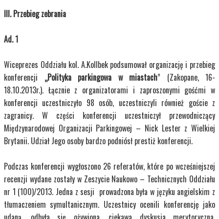
III. Przebieg zebrania
Ad. 1
Wiceprezes Oddziału kol. A.Kollbek podsumował organizację i przebieg
konferencji
„Polityka parkingowa w miastach
” (Zakopane, 16-
18.10.2013r.). Łącznie z organizatorami i zaproszonymi gośćmi w
konferencji uczestniczyło 98 osób, uczestniczyli również goście z
zagranicy. W części konferencji uczestniczył przewodniczący
Międzynarodowej Organizacji Parkingowej – Nick Lester z Wielkiej
Brytanii. Udział Jego osoby bardzo podniósł prestiż konferencji.
Podczas konferencji wygłoszono 26 referatów, które po wcześniejszej
recenzji wydane zostały w Zeszycie Naukowo – Technicznych Oddziału
nr 1 (100)/2013. Jedna z sesji prowadzona była w języku angielskim z
tłumaczeniem symultanicznym. Uczestnicy ocenili konferencję jako
udaną, odbyła się ożywiona, ciekawa dyskusja merytoryczna.