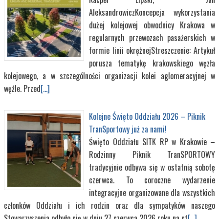
AleksandrowiczKoncepcja wykorzystania
dużej kolejowej obwodnicy Krakowa w
regularnych przewozach pasażerskich w
formie linii okrężnejStreszczenie: Artykuł
porusza tematykę krakowskiego węzła
kolejowego, a w szczególności organizacji kolei aglomeracyjnej w
węźle. Przed
[...]
Kolejne Święto Oddziału 2026 – Piknik
TranSportowy już za nami!
Święto Oddziału SITK RP w Krakowie –
Rodzinny Piknik TranSPORTOWY
tradycyjnie odbywa się w ostatnią sobotę
czerwca. To coroczne wydarzenie
integracyjne organizowane dla wszystkich
członków Oddziału i ich rodzin oraz dla sympatyków naszego
Stowarzyszenia odbyło się w dniu 27 czerwca 2026 roku na st
[...]