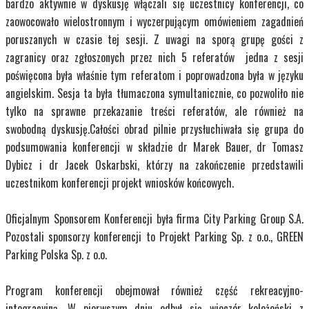
bardzo aktywnie w dyskusję włączali się uczestnicy konferencji, co
zaowocowało wielostronnym i wyczerpującym omówieniem zagadnień
poruszanych w czasie tej sesji. Z uwagi na sporą grupę gości z
zagranicy oraz zgłoszonych przez nich 5 referatów jedna z sesji
poświęcona była właśnie tym referatom i poprowadzona była w języku
angielskim. Sesja ta była tłumaczona symultanicznie, co pozwoliło nie
tylko na sprawne przekazanie treści referatów, ale również na
swobodną dyskusję.Całości obrad pilnie przysłuchiwała się grupa do
podsumowania konferencji w składzie dr Marek Bauer, dr Tomasz
Dybicz i dr Jacek Oskarbski, którzy na zakończenie przedstawili
uczestnikom konferencji projekt wniosków końcowych.
Oficjalnym Sponsorem Konferencji była firma City Parking Group S.A.
Pozostali sponsorzy konferencji to Projekt Parking Sp. z o.o., GREEN
Parking Polska Sp. z o.o.
Program konferencji obejmował również część rekreacyjno-
integracyjną. W pierwszym dniu odbył się wieczór koleżeński z