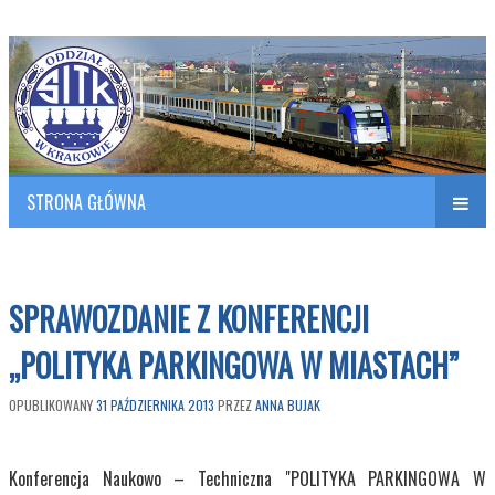
Polish Association of Engineers & Technicians of Transportation
SITK RP Oddział w KRAKOWIE
STRONA GŁÓWNA
Naw
w
SPRAWOZDANIE Z KONFERENCJI
„POLITYKA PARKINGOWA W MIASTACH”
OPUBLIKOWANY
31 PAŹDZIERNIKA 2013
PRZEZ
ANNA BUJAK
Konferencja Naukowo – Techniczna "POLITYKA PARKINGOWA W