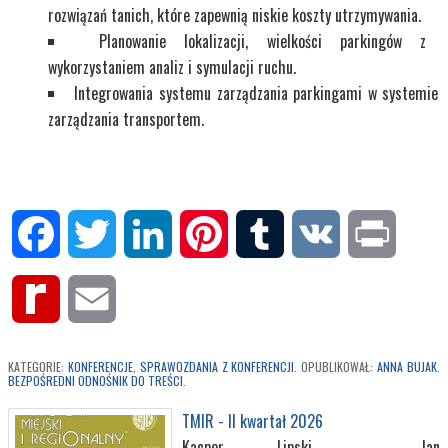
rozwiązań tanich, które zapewnią niskie koszty utrzymywania.
Planowanie lokalizacji, wielkości parkingów z
wykorzystaniem analiz i symulacji ruchu.
Integrowania systemu zarządzania parkingami w systemie
zarządzania transportem.
Facebook
Twitter
LinkedIn
Pinterest
Tumblr
VK
Print
Rediff
Email
MyPage
KATEGORIE:
KONFERENCJE
,
SPRAWOZDANIA Z KONFERENCJI
. OPUBLIKOWAŁ:
ANNA BUJAK
.
BEZPOŚREDNI ODNOŚNIK DO TREŚCI
.
TMIR - II kwartał 2026
Kacper Lipski, Jan