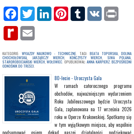
Facebook
Twitter
LinkedIn
Pinterest
Tumblr
VK
Print
Rediff
Email
MyPage
KATEGORIE:
WYJAZDY NAUKOWO - TECHNICZNE
. TAGI:
BEATA TOPORSKA
,
DOLINA
CHOCHOŁOWSKA
,
JARZĄBCZY WIERCH
,
KOŃCZYSTY WIERCH
,
SIWA POLANA
,
STAROROBOCIAŃSKI WIERCH
,
WOŁOWIEC
. OPUBLIKOWAŁ:
ANNA KARPIERZ
.
BEZPOŚREDNI
ODNOŚNIK DO TREŚCI
.
80-lecie - Uroczysta Gala
W ramach całorocznego programu
obchodów, najważniejszym wydarzeniem
Roku Jubileuszowego będzie Uroczysta
Gala, zaplanowana na 17 września 2026
roku w Operze Krakowskiej. Spotkamy się
w tym wyjątkowym miejscu, aby wspólnie
podsumować osiem dekad naszej działalności, podziękować