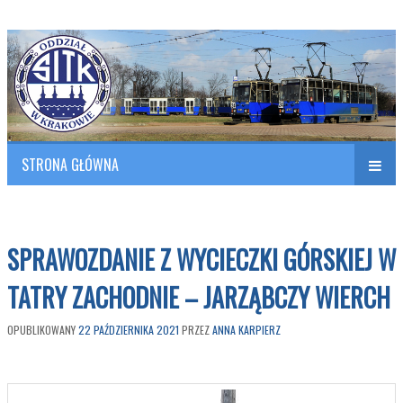
Polish Association of Engineers & Technicians of Transportation
SITK RP Oddział w KRAKOWIE
STRONA GŁÓWNA
Naw
w
SPRAWOZDANIE Z WYCIECZKI GÓRSKIEJ W
TATRY ZACHODNIE – JARZĄBCZY WIERCH
OPUBLIKOWANY
22 PAŹDZIERNIKA 2021
PRZEZ
ANNA KARPIERZ