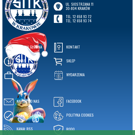
UL. SIOSTRZANA 11
30-804 KRAKÓW
TEL. 12 658 93 72
TEL. 12 658 93 74
STRONA GŁÓWNA
KONTAKT
O NAS
SKLEP
OFERTA
WYDARZENIA
NAPISZ DO NAS
FACEBOOK
SPRAWDŹ POCZTĘ
POLITYKA COOKIES
KANAŁ RSS
RODO