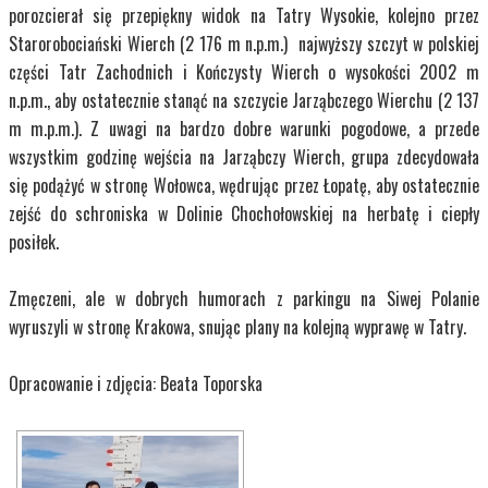
porozcierał się przepiękny widok na Tatry Wysokie, kolejno przez
Starorobociański Wierch (2 176 m n.p.m.) najwyższy szczyt w polskiej
części Tatr Zachodnich i Kończysty Wierch o wysokości 2002 m
n.p.m., aby ostatecznie stanąć na szczycie Jarząbczego Wierchu (2 137
m m.p.m.). Z uwagi na bardzo dobre warunki pogodowe, a przede
wszystkim godzinę wejścia na Jarząbczy Wierch, grupa zdecydowała
się podążyć w stronę Wołowca, wędrując przez Łopatę, aby ostatecznie
zejść do schroniska w Dolinie Chochołowskiej na herbatę i ciepły
posiłek.
Zmęczeni, ale w dobrych humorach z parkingu na Siwej Polanie
wyruszyli w stronę Krakowa, snując plany na kolejną wyprawę w Tatry.
Opracowanie i zdjęcia: Beata Toporska