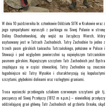
W dniu 10 października br. członkowie Oddziału SITK w Krakowie wraz z
jego sympatykami wyruszyli z parkingu na Siwej Polanie w stronę
Doliny Chochołowskiej, aby wejść na Jarząbczy Wierch, który
usytuowany jest w Tatrach Zachodnich.
Tatry Zachodnie to jedno z
trzech pasm górskich Łańcucha Tatrzańskiego, położone w Polsce i
Słowacji i pod względem powierzchni są największym tatrzańskim
pasmem górskim. Najwyższym szczytem Tatr Zachodnich jest Bystra
znajdująca się w części słowackiej. Tatry Zachodnie są znacznie
łagodniejsze niż Tatry Wysokie i charakteryzują się kopulastymi
szczytami, głębokimi dolinami oraz rozległymi graniami.
Trasa wycieczki przebiegała szlakiem czerwonym szczytami gór tj.
począwszy od Siwej Przełęczy (1812 m n.p.m.) – niewielkiej przełęczy
oddzielającej grań główną Tatr Zachodnich od grzbietu Ornaku, skąd