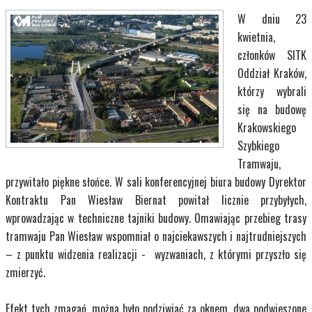
W dniu 23
kwietnia,
członków SITK
Oddział Kraków,
którzy wybrali
się na budowę
Krakowskiego
Szybkiego
Tramwaju,
przywitało piękne słońce. W sali konferencyjnej biura budowy Dyrektor
Kontraktu Pan Wiesław Biernat powitał licznie przybyłych,
wprowadzając w techniczne tajniki budowy. Omawiając przebieg trasy
tramwaju Pan Wiesław wspomniał o najciekawszych i najtrudniejszych
– z punktu widzenia realizacji - wyzwaniach, z którymi przyszło się
zmierzyć.
Efekt tych zmagań, można było podziwiać za oknem, dwa podwieszone