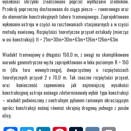
wysokości skrzynki zrealizowano poprzez wydłużanie środników.
Przekrój poprzeczny dostosowano do ciągu pieszo – rowerowego oraz
do elementów konstrukcyjnych taboru tramwajowego. Zaprojektowano
wykonanie ustroju w części na rusztowaniach stacjonarnych a w części
metodą nawisową. Rozpiętości teoretyczne przęseł estakady (mierząc
w osi konstrukcji): lt = 21m+30m+30m+63m+126m+126m+63m
Wiadukt tramwajowy o długości 150,0 m, z uwagi na skomplikowane
warunki geometryczne węzła zaprojektowano w łuku poziomym R = 150
m (dla toru wewnętrznego), dwuprzęsłowy o rozpiętościach
teoretycznych przęseł 2 x 70,0 m. Tak znaczne rozpiętości przęseł,
oraz konieczność zapewnienia jak najmniejszej wysokości
konstrukcyjnej ustroju nośnego zdeterminowały wybór typu konstrukcji
– wiadukt podwieszony z centralnym pylonem ramowym okraczającym
oprócz konstrukcji nośnej również skrajnię drogową jednego z pasów
ulicy.