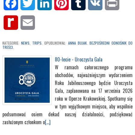
Facebook
Twitter
LinkedIn
Pinterest
Tumblr
VK
Print
Rediff
Email
MyPage
KATEGORIE:
NEWS
,
TRIPS
. OPUBLIKOWAŁ:
ANNA BUJAK
.
BEZPOŚREDNI ODNOŚNIK DO
TREŚCI
.
80-lecie - Uroczysta Gala
W ramach całorocznego programu
obchodów, najważniejszym wydarzeniem
Roku Jubileuszowego będzie Uroczysta
Gala, zaplanowana na 17 września 2026
roku w Operze Krakowskiej. Spotkamy się
w tym wyjątkowym miejscu, aby wspólnie
podsumować osiem dekad naszej działalności, podziękować
zasłużonym członkom o
[...]