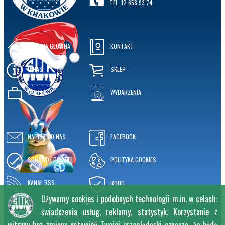
TEL. 12 658 93 74
STRONA GŁÓWNA
KONTAKT
O NAS
SKLEP
OFERTA
WYDARZENIA
NAPISZ DO NAS
FACEBOOK
SPRAWDŹ POCZTĘ
POLITYKA COOKIES
KANAŁ RSS
RODO
Używamy cookies i podobnych technologii m.in. w celach:
świadczenia usług, reklamy, statystyk. Korzystanie z