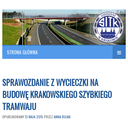
Polish Association of Engineers & Technicians of Transportation
SITK RP Oddział w KRAKOWIE
STRONA GŁÓWNA
Naw
w
SPRAWOZDANIE Z WYCIECZKI NA
BUDOWĘ KRAKOWSKIEGO SZYBKIEGO
TRAMWAJU
OPUBLIKOWANY
13 MAJA 2015
PRZEZ
ANNA BUJAK