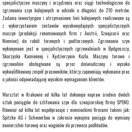
specjalistyczne maszyny i urządzenia oraz ciągi technologiczne do
zgrzewania szyn kolejowych w odcinki o długości do 210 metrów.
Zadania inwestycyjne i utrzymaniowe linii kolejowych realizowane są
z wykorzystaniem zestawów wysokowydajnych specjalistycznych
maszyn (produkcji renomowanych firm z Austrii, Szwajcarii oraz
Niemiec) do robót torowych i podtorzowych. Zgrzewanie szyn
wykonywane jest w specjalistycznych zgrzewalniach w Bydgoszczy,
Skarżysku Kamiennej i Kędzierzynie Koźlu. Maszyny torowe i
zgrzewalnie obsługiwane są przez doświadczony i wysoko
wykwalifikowany zespół pracowników, którzy zapewniają wykonanie prac
o jakości odpowiadającej wysokim wymaganiom klientów.
Warsztat w Krakowie od kilku lat dokonuje napraw średnio dwóch
sztuk pociągów do szlifowania szyn dla szwajcarskiej firmy SPENO.
Również od kilku lat współpracuje z niemieckimi firmami takimi jak:
Spitzke AG i Schweerbau w zakresie wynajmu pociągu do wymiany
nawierzchni torowej oraz wagonów do przewozu podkładów.