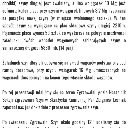
obróbki) szyny długiej jest zwalniany, a lina wciągarek 10 Mg jest
cofana z końca placu przy użyciu wciągarek linowych 3,2 Mg i zapinana
na początku nowej szyny (w miejscu zwolnionego zacisku). W ten
sposób szyny są wyciągane na plac składowy szyny długiej 2210m.
Pojemność placu wynosi 56 sztuk co wystarcza na pokrycie możliwości
załadunku dwóch wahadeł wagonowych zabierających szyny o
sumarycznej długości 5880 mb. (14 par).
Załadunek szyn długich odbywa się na skład wagonów podstawiony pod
rampy doczołowe, przy użyciu wciągarek 16 Mg umieszczonych na
wagonach doczepionych na końcu tego właśnie składu wagonów.
Po tej prezentacji udaliśmy się na teren Zgrzewalni, gdzie Naczelnik
Sekcji Zgrzewania Szyn w Skarżysku Kamiennej Pan Zbigniew Leśniak
zapoznał nas już dokładnie z procesem zgrzewania szyn.
Po zwiedzeniu Zgrzewalni Szyn około godziny 12
udaliśmy się do
15