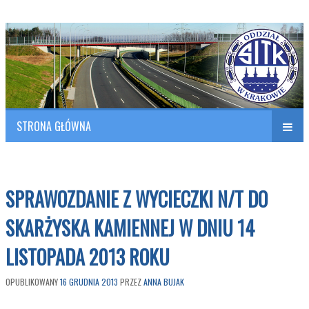
Polish Association of Engineers & Technicians of Transportation
SITK RP Oddział w KRAKOWIE
STRONA GŁÓWNA
Naw
w
SPRAWOZDANIE Z WYCIECZKI N/T DO
SKARŻYSKA KAMIENNEJ W DNIU 14
LISTOPADA 2013 ROKU
OPUBLIKOWANY
16 GRUDNIA 2013
PRZEZ
ANNA BUJAK