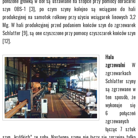
położone główką w dół są ustawiane na stopce przy pomocy obracarki
szyn OBS-1 [3], po czym szyny kolejno są wciągane do hali
produkcyjnej na samotok rolkowy przy użyciu wciągarek linowych 3,2
Mg. W hali produkcyjnej przed podaniem końców szyn do zgrzewarek
Schlatter [9], są one czyszczone przy pomocy czyszczarek końców szyn
[12].
Hala
zgrzewalni
W
zgrzewarkach
Schlatter szyny
są zgrzewane w
ten sposób, że
wykonuje się
6 połączeń
zgrzewanych
łącząc 7 sztuk
szyn „krótkich” ze sobą. Następną szynę nie łączy się zgrzeiną tylko