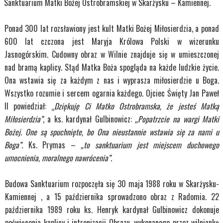
Sanktuarium Matki Bożej Ostrobramskiej w Skarżysku – Kamiennej.
Ponad 300 lat rozsławiony jest kult Matki Bożej Miłosierdzia, a ponad
600 lat czczona jest Maryja Królowa Polski w wizerunku
Jasnogórskim. Cudowny obraz w Wilnie znajduje się w umieszczonej
nad bramą kaplicy. Stąd Matka Boża spogląda na każde ludzkie życie.
Ona wstawia się za każdym z nas i wyprasza miłosierdzie u Boga.
Wszystko rozumie i sercem ogarnia każdego. Ojciec Święty Jan Paweł
II powiedział: „
Dziękuję Ci Matko Ostrobramska, że jesteś Matką
Miłosierdzia”
, a ks. kardynał Gulbinowicz:
„Popatrzcie na wargi Matki
Bożej. One są spuchnięte, bo Ona nieustannie wstawia się za nami u
Boga”.
Ks. Prymas –
„to sanktuarium jest miejscem duchowego
umocnienia, moralnego nawrócenia”
.
Budowa Sanktuarium rozpoczęła się 30 maja 1988 roku w Skarżysku-
Kamiennej , a 15 października sprowadzono obraz z Radomia. 22
października 1989 roku ks. Henryk kardynał Gulbinowicz dokonuje
poświęcenia kaplicy i intronizacji Obrazu, wykonanego przez wilniankę