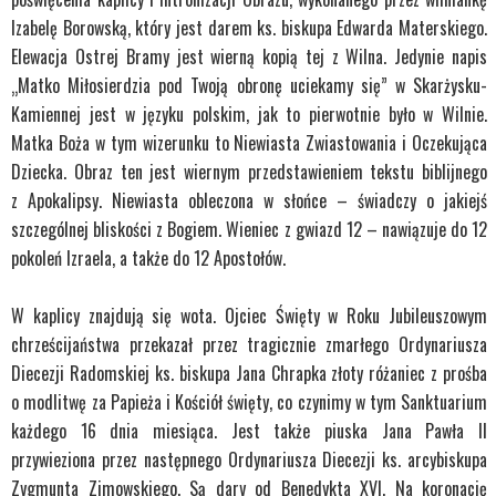
Izabelę Borowską, który jest darem ks. biskupa Edwarda Materskiego.
Elewacja Ostrej Bramy jest wierną kopią tej z Wilna. Jedynie napis
„Matko Miłosierdzia pod Twoją obronę uciekamy się” w Skarżysku-
Kamiennej jest w języku polskim, jak to pierwotnie było w Wilnie.
Matka Boża w tym wizerunku to Niewiasta Zwiastowania i Oczekująca
Dziecka. Obraz ten jest wiernym przedstawieniem tekstu biblijnego
z Apokalipsy. Niewiasta obleczona w słońce – świadczy o jakiejś
szczególnej bliskości z Bogiem. Wieniec z gwiazd 12 – nawiązuje do 12
pokoleń Izraela, a także do 12 Apostołów.
W kaplicy znajdują się wota. Ojciec Święty w Roku Jubileuszowym
chrześcijaństwa przekazał przez tragicznie zmarłego Ordynariusza
Diecezji Radomskiej ks. biskupa Jana Chrapka złoty różaniec z prośba
o modlitwę za Papieża i Kościół święty, co czynimy w tym Sanktuarium
każdego 16 dnia miesiąca. Jest także piuska Jana Pawła II
przywieziona przez następnego Ordynariusza Diecezji ks. arcybiskupa
Zygmunta Zimowskiego. Są dary od Benedykta XVI. Na koronację