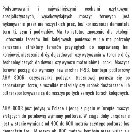
Podstawowymi i najważniejszymi cechami użytkowymi
specjalistycznych, wysokowydajnych maszyn torowych jest
wykonywanie przez nie wszystkich prac, bez konieczności demontażu
toru tj. szyn i podkładów. Ma to istotne znaczenie dla ekologii
i otoczenia terenów linii kolejowych, ponieważ w nie ma potrzeby
naruszania struktury terenów przyległych do naprawianej linii
kolejowej, niszczenia dróg dojazdowych czy wytyczania w terenie dróg
technologicznych do dowozu czy wywozu materiałów i urobku. Maszyna
torowa: pociąg do wymiany nawierzchni P-93, kombajn podtorzowy
AHM 800R, oczyszczarka podsypki tłuczniowej porusza się po
naprawianym torze, a wszelkie materiały czy urobek dostarczane lub
odtransportowywane są do maszyn po tych samych torach kolejowych.
AHM 800R jest jedyną w Polsce i jedną z pięciu w Europie maszyn
służących do potokowej wymiany podtorza. W ciągu doby urządzenie
jest w stanie wymienić od 400 do 600 metrów zużytego podtorza bez
demontażu toru. Mierzący ok. 800 metrów kombajn przesuwając się