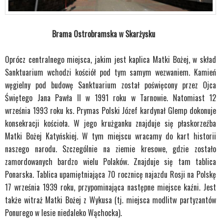
Brama Ostrobramska w Skarżysku
Oprócz centralnego miejsca, jakim jest kaplica Matki Bożej, w skład
Sanktuarium wchodzi kościół pod tym samym wezwaniem. Kamień
węgielny pod budowę Sanktuarium został poświęcony przez Ojca
Świętego Jana Pawła II w 1991 roku w Tarnowie. Natomiast 12
września 1993 roku ks. Prymas Polski Józef kardynał Glemp dokonuje
konsekracji kościoła. W jego krużganku znajduje się płaskorzeźba
Matki Bożej Katyńskiej. W tym miejscu wracamy do kart historii
naszego narodu. Szczególnie na ziemie kresowe, gdzie zostało
zamordowanych bardzo wielu Polaków. Znajduje się tam tablica
Ponarska. Tablica upamiętniająca 70 rocznicę najazdu Rosji na Polskę
17 września 1939 roku, przypominająca następne miejsce kaźni. Jest
także witraż Matki Bożej z Wykusa (tj. miejsca modlitw partyzantów
Ponurego w lesie niedaleko Wąchocka).