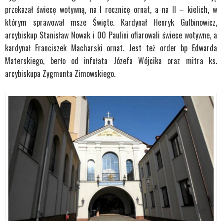
przekazał świecę wotywną, na I rocznicę ornat, a na II – kielich, w
którym sprawował msze Święte. Kardynał Henryk Gulbinowicz,
arcybiskup Stanisław Nowak i 00 Paulini ofiarowali świece wotywne, a
kardynał Franciszek Macharski ornat. Jest też order bp Edwarda
Materskiego, berło od infułata Józefa Wójcika oraz mitra ks.
arcybiskupa Zygmunta Zimowskiego.