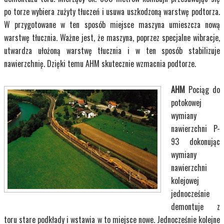
po torze wybiera zużyty tłuczeń i usuwa uszkodzoną warstwę podtorza.
W przygotowane w ten sposób miejsce maszyna umieszcza nową
warstwę tłucznia. Ważne jest, że maszyna, poprzez specjalne wibracje,
utwardza ułożoną warstwę tłucznia i w ten sposób stabilizuje
nawierzchnię. Dzięki temu AHM skutecznie wzmacnia podtorze.
AHM
Pociąg do
potokowej
wymiany
nawierzchni P-
93 dokonując
wymiany
nawierzchni
kolejowej
jednocześnie
demontuje z
toru stare podkłady i wstawia w to miejsce nowe. Jednocześnie kolejne