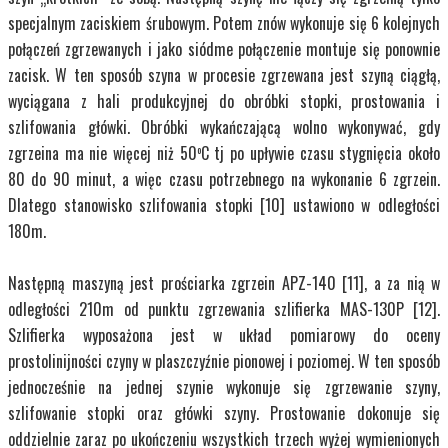
specjalnym zaciskiem śrubowym. Potem znów wykonuje się 6 kolejnych
połączeń zgrzewanych i jako siódme połączenie montuje się ponownie
zacisk. W ten sposób szyna w procesie zgrzewana jest szyną ciągłą,
wyciągana z hali produkcyjnej do obróbki stopki, prostowania i
szlifowania główki. Obróbki wykańczającą wolno wykonywać, gdy
zgrzeina ma nie więcej niż 50
C tj po upływie czasu stygnięcia około
o
80 do 90 minut, a więc czasu potrzebnego na wykonanie 6 zgrzein.
Dlatego stanowisko szlifowania stopki [10] ustawiono w odległości
180m.
Następną maszyną jest prościarka zgrzein APZ-140 [11], a za nią w
odległości 210m od punktu zgrzewania szlifierka MAS-130P [12].
Szlifierka wyposażona jest w układ pomiarowy do oceny
prostolinijności czyny w plaszczyźnie pionowej i poziomej. W ten sposób
jednocześnie na jednej szynie wykonuje się zgrzewanie szyny,
szlifowanie stopki oraz główki szyny. Prostowanie dokonuje się
oddzielnie zaraz po ukończeniu wszystkich trzech wyżej wymienionych