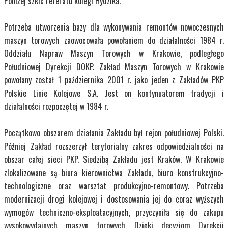
Poniżej szkic referatu kolegi Hydzika.
Potrzeba utworzenia bazy dla wykonywania remontów nowoczesnych
maszyn torowych zaowocowała powołaniem do działalności 1984 r.
Oddziału Napraw Maszyn Torowych w Krakowie, podległego
Południowej Dyrekcji DOKP. Zakład Maszyn Torowych w Krakowie
powołany został 1 października 2001 r. jako jeden z Zakładów PKP
Polskie Linie Kolejowe S.A. Jest on kontynuatorem tradycji i
działalności rozpoczętej w 1984 r.
Początkowo obszarem działania Zakładu był rejon południowej Polski.
Później Zakład rozszerzył terytorialny zakres odpowiedzialności na
obszar całej sieci PKP. Siedzibą Zakładu jest Kraków. W Krakowie
zlokalizowane są biura kierownictwa Zakładu, biuro konstrukcyjno-
technologiczne oraz warsztat produkcyjno-remontowy. Potrzeba
modernizacji drogi kolejowej i dostosowania jej do coraz wyższych
wymogów techniczno-eksploatacyjnych, przyczyniła się do zakupu
wysokowydajnych maszyn torowych. Dzięki decyzjom Dyrekcji