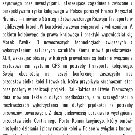
szynowego oraz inwestycjami. Interesujące zagadnienia związane z
perspektywami rynku kolejowego w Polsce poruszył Prezes Krzysztof
Niemiec – mówiąc o Strategii Zrównoważonego Rozwoju Transportu w
najbliższych latach. W kontekście wyzwań związanych z wdrażaniem IV.
pakietu kolejowego do prawa krajowego i praktyki wypowiedział się
Marek Pawlik. O nowoczesnych technologiach związanych z
wykorzystaniem sztucznych satelitów Ziemi mówił przedstawiciel
AGH, wskazując obszary, w których prowadzone są badania związane z
zastosowaniem systemu GPS na potrzeby transportu kolejowego.
Swoją obecnością na naszej konferencji zaszczyciła nas
przedstawicielka kolei litewskich, która przybliżyła słuchaczom stan
oraz postępy w realizacji projektu Rail-Baltica na Litwie. Pierwszego
dnia mówiono także o dużych prędkościach, a w szczególności o
możliwościach wykorzystania linii dużych prędkości na potrzeby
przewozów towarowych. Z dużą ciekawością oczekiwano wystąpienia
przedstawiciela Centralnego Portu Komunikacyjnego, który omówił
niezbędne działania i plany rozwoju kolei w Polsce w związku z budową