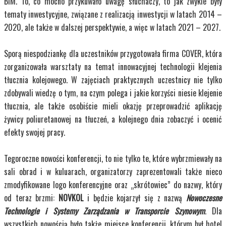
BIM. To, co mocno przykuwało uwagę słuchaczy, to jak zwykle były
tematy inwestycyjne, związane z realizacją inwestycji w latach 2014 –
2020, ale także w dalszej perspektywie, a więc w latach 2021 – 2027.
Sporą niespodziankę dla uczestników przygotowała firma COVER, która
zorganizowała warsztaty na temat innowacyjnej technologii klejenia
tłucznia kolejowego. W zajęciach praktycznych uczestnicy nie tylko
zdobywali wiedzę o tym, na czym polega i jakie korzyści niesie klejenie
tłucznia, ale także osobiście mieli okazję przeprowadzić aplikację
żywicy poliuretanowej na tłuczeń, a kolejnego dnia zobaczyć i ocenić
efekty swojej pracy.
Tegoroczne nowości konferencji, to nie tylko te, które wybrzmiewały na
sali obrad i w kuluarach, organizatorzy zaprezentowali także nieco
zmodyfikowane logo konferencyjne oraz „skrótowiec” do nazwy, który
od teraz brzmi:
NOVKOL
i będzie kojarzył się z nazwą
Nowoczesne
Technologie i Systemy Zarządzania w Transporcie Szynowym
. Dla
wszystkich nowością było także miejsce konferencji, którym był hotel