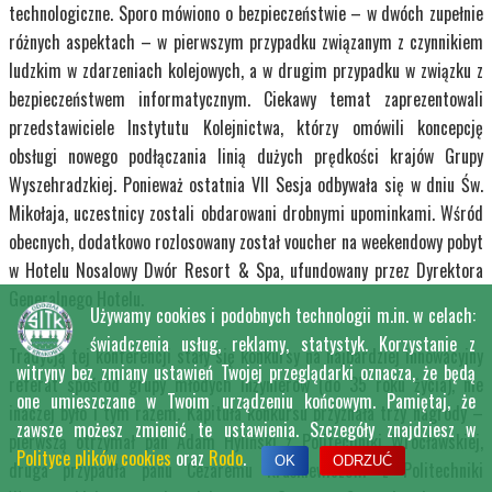
technologiczne. Sporo mówiono o bezpieczeństwie – w dwóch zupełnie
różnych aspektach – w pierwszym przypadku związanym z czynnikiem
ludzkim w zdarzeniach kolejowych, a w drugim przypadku w związku z
bezpieczeństwem informatycznym. Ciekawy temat zaprezentowali
przedstawiciele Instytutu Kolejnictwa, którzy omówili koncepcję
obsługi nowego podłączania linią dużych prędkości krajów Grupy
Wyszehradzkiej. Ponieważ ostatnia VII Sesja odbywała się w dniu Św.
Mikołaja, uczestnicy zostali obdarowani drobnymi upominkami. Wśród
obecnych, dodatkowo rozlosowany został voucher na weekendowy pobyt
w Hotelu Nosalowy Dwór Resort & Spa, ufundowany przez Dyrektora
Generalnego Hotelu.
Używamy cookies i podobnych technologii m.in. w celach:
świadczenia usług, reklamy, statystyk. Korzystanie z
Tradycją tej konferencji stały się konkursy na najbardziej innowacyjny
witryny bez zmiany ustawień Twojej przeglądarki oznacza, że będą
referat spośród grupy młodych inżynierów (do 35 roku życia), nie
one umieszczane w Twoim urządzeniu końcowym. Pamiętaj, że
inaczej było i tym razem. Kapituła konkursu przyznała trzy nagrody –
zawsze możesz zmienić te ustawienia. Szczegóły znajdziesz w
pierwszą otrzymał pan Adam Hyliński z Politechniki Wrocławskiej,
Polityce plików cookies
oraz
Rodo
.
OK
ODRZUĆ
druga przypadła panu Cezaremu Kraśkiewiczowi z Politechniki