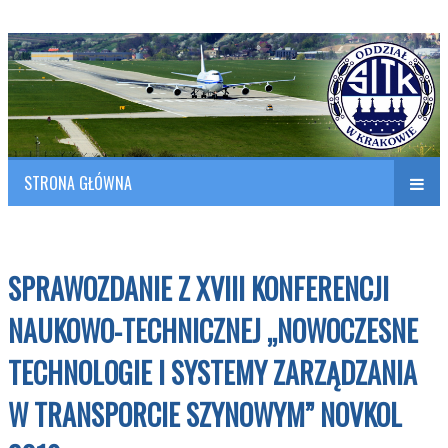
Polish Association of Engineers & Technicians of Transportation
SITK RP Oddział w KRAKOWIE
STRONA GŁÓWNA
Naw
w
SPRAWOZDANIE Z XVIII KONFERENCJI
NAUKOWO-TECHNICZNEJ „NOWOCZESNE
TECHNOLOGIE I SYSTEMY ZARZĄDZANIA
W TRANSPORCIE SZYNOWYM” NOVKOL