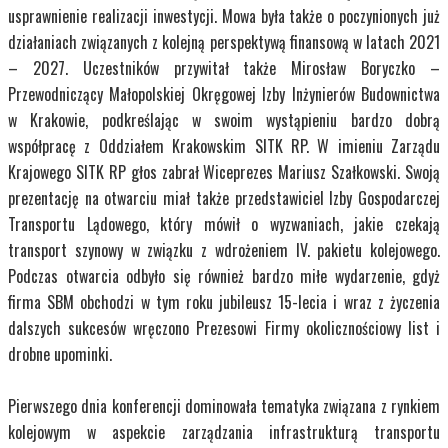
usprawnienie realizacji inwestycji. Mowa była także o poczynionych już
działaniach związanych z kolejną perspektywą finansową w latach 2021
– 2027. Uczestników przywitał także Mirosław Boryczko –
Przewodniczący Małopolskiej Okręgowej Izby Inżynierów Budownictwa
w Krakowie, podkreślając w swoim wystąpieniu bardzo dobrą
współpracę z Oddziałem Krakowskim SITK RP. W imieniu Zarządu
Krajowego SITK RP głos zabrał Wiceprezes Mariusz Szałkowski. Swoją
prezentację na otwarciu miał także przedstawiciel Izby Gospodarczej
Transportu Lądowego, który mówił o wyzwaniach, jakie czekają
transport szynowy w związku z wdrożeniem IV. pakietu kolejowego.
Podczas otwarcia odbyło się również bardzo miłe wydarzenie, gdyż
firma SBM obchodzi w tym roku jubileusz 15-lecia i wraz z życzenia
dalszych sukcesów wręczono Prezesowi Firmy okolicznościowy list i
drobne upominki.
Pierwszego dnia konferencji dominowała tematyka związana z rynkiem
kolejowym w aspekcie zarządzania infrastrukturą transportu