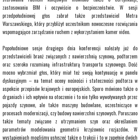
zastosowaniu BIM i oczywiście o bezpieczeństwie. W sesji
przedpołudniowej głos zabrał także przedstawiciel Metra
Warszawskiego, który przybliżył uczestnikom nowoczesne rozwiązania
wspomagające zarządzanie ruchem z wykorzystaniem kamer video.
Popołudniowe sesje drugiego dnia konferencji należały już do
przedstawicieli branż związanych z nawierzchnią szynową, podtorzem
oraz szeroko rozumianą infrastrukturą transportu szynowego. Dość
mocno wybrzmiał głos, który miał też swoją kontynuację w panelu
dyskusyjnym – na temat oceny nośności i stateczności podtorza w
aspekcie przepisów krajowych i europejskich. Sporo mówiono także o
drganiach i ich wpływie na otoczenie i to nie tylko wywoływanych przez
pojazdy szynowe, ale także maszyny budowlane, uczestniczące w
procesach modernizacji, czy budowy nawierzchni szynowych. Poruszano
także tematy związane z utrzymaniem szyn oraz określaniem
parametrów modelowania geometrii krzyżownic rozjazdów. W
wystąpieniach mogliśmy usłyszeć także o trakcji i to w zupełnie dwóch