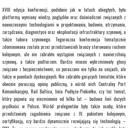
XVIII edycja konferencji, podobnie jak w latach ubiegłych, była
platformą wymiany wiedzy, poglądów oraz doświadczeń związanych z
nowoczesnymi technologiami w projektowaniu, budowie, utrzymaniu,
zarządzaniu, diagnostyce oraz eksploatacji infrastruktury szynowej, a
także taboru szynowego. Tegoroczna konferencja tematycznie
zdominowana została przez przedstawicieli branży sterowania ruchem
kolejowym, ale nie zabrakło wystąpień związanych z nawierzchnią
szynową, a także podtorzem. Bardzo mocno wybrzmiewały głosy
związane z bezpieczeństwem, co poruszano nie tylko na sesjach, ale
także w panelach dyskusyjnych. Nie zabrakło gorących tematów, które
obecnie poruszają opinię publiczną, a wśród nich Centralny Port
Komunikacyjny, Rail Baltica, linia Podłęże-Piekiełko, czy też temat,
który pojawia się niezmiennie od kilku lat – budowa linii dużych
prędkości w Polsce. Wśród prelegentów były także osoby, które
przedstawiały zagadnienia związane z IV. pakietem kolejowym,
certyfikacją, czy bardzo dynamicznie rozwijającą się technologią –