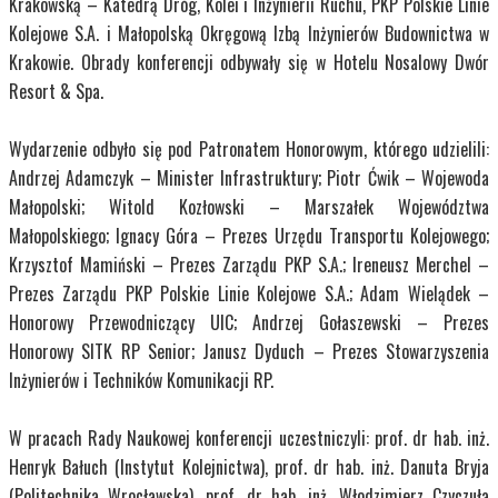
Krakowską – Katedrą Dróg, Kolei i Inżynierii Ruchu, PKP Polskie Linie
Kolejowe S.A. i Małopolską Okręgową Izbą Inżynierów Budownictwa w
Krakowie. Obrady konferencji odbywały się w Hotelu Nosalowy Dwór
Resort & Spa.
Wydarzenie odbyło się pod Patronatem Honorowym, którego udzielili:
Andrzej Adamczyk – Minister Infrastruktury; Piotr Ćwik – Wojewoda
Małopolski; Witold Kozłowski – Marszałek Województwa
Małopolskiego; Ignacy Góra – Prezes Urzędu Transportu Kolejowego;
Krzysztof Mamiński – Prezes Zarządu PKP S.A.; Ireneusz Merchel –
Prezes Zarządu PKP Polskie Linie Kolejowe S.A.; Adam Wielądek –
Honorowy Przewodniczący UIC; Andrzej Gołaszewski – Prezes
Honorowy SITK RP Senior; Janusz Dyduch – Prezes Stowarzyszenia
Inżynierów i Techników Komunikacji RP.
W pracach Rady Naukowej konferencji uczestniczyli: prof. dr hab. inż.
Henryk Bałuch (Instytut Kolejnictwa), prof. dr hab. inż. Danuta Bryja
(Politechnika Wrocławska), prof. dr hab. inż. Włodzimierz Czyczuła