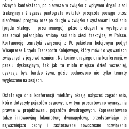
różnych kontekstach, po pierwsze w związku z wpływem drgań sieci
trakcyjnej i ślizgacza pantografu wskutek przejazdu pociągu przez
nierówność progową oraz po drugie w związku z systemami zasilania
(prądu stałego i przemiennego), gdzie prelegent w wystąpieniu
analizował potencjalną zmianę zasilania sieci trakcyjnej w Polsce.
Kontynuację tematyki związanej z IV. pakietem kolejowym podjął
Wiceprezes Urzędu Transportu Kolejowego, który mówił o wyzwaniach
związanych z jego wdrażaniem. Na koniec drugiego dnia konferencji, w
panelu dyskusyjnym, tak jak to miało miejsce dzień wcześniej,
dyskusja była bardzo żywa, gdzie podnoszono nie tylko tematy
wygłoszone na sesjach.
Ostatniego dnia konferencji mieliśmy okazję usłyszeć zagadnienia,
które dotyczyły pojazdów szynowych, w tym prezentowano wymagania
prawne w projektowaniu pojazdów dwudrogowych. Zaprezentowano
także innowacyjną lokomotywę dwunapędową, przedstawiając jej
najważniejsze cechy i zastosowane nowoczesne rozwiązania