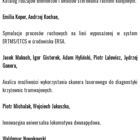
Katalog rodzajów elementów i układów sterowania ruchem kolejowym.
Emilia Koper, Andrzej Kochan,
Symulacje procesów ruchowych na linii wyposażonej w system
ERTMS/ETCS w środowisku ERSA.
Jacek Makuch, Igor Gisterek, Adam Hyliński, Piotr Lalewicz, Jędrzej
Gonera,
Analiza możliwości wykorzystania skanera laserowego do diagnostyki
krzyżownic tramwajowych.
Piotr Michalak, Wojciech Jakuszko,
Innowacyjna uniwersalna lokomotywa dwunapędowa.
Waldemar Nowakowski,