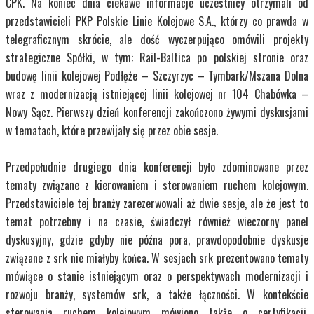
CPK. Na koniec dnia ciekawe informacje uczestnicy otrzymali od
przedstawicieli PKP Polskie Linie Kolejowe S.A., którzy co prawda w
telegraficznym skrócie, ale dość wyczerpująco omówili projekty
strategiczne Spółki, w tym: Rail-Baltica po polskiej stronie oraz
budowę linii kolejowej Podłęże – Szczyrzyc – Tymbark/Mszana Dolna
wraz z modernizacją istniejącej linii kolejowej nr 104 Chabówka –
Nowy Sącz. Pierwszy dzień konferencji zakończono żywymi dyskusjami
w tematach, które przewijały się przez obie sesje.
Przedpołudnie drugiego dnia konferencji było zdominowane przez
tematy związane z kierowaniem i sterowaniem ruchem kolejowym.
Przedstawiciele tej branży zarezerwowali aż dwie sesje, ale że jest to
temat potrzebny i na czasie, świadczył również wieczorny panel
dyskusyjny, gdzie gdyby nie późna pora, prawdopodobnie dyskusje
związane z srk nie miałyby końca. W sesjach srk prezentowano tematy
mówiące o stanie istniejącym oraz o perspektywach modernizacji i
rozwoju branży, systemów srk, a także łączności. W kontekście
sterowania ruchem kolejowym mówiono także o certyfikacji,