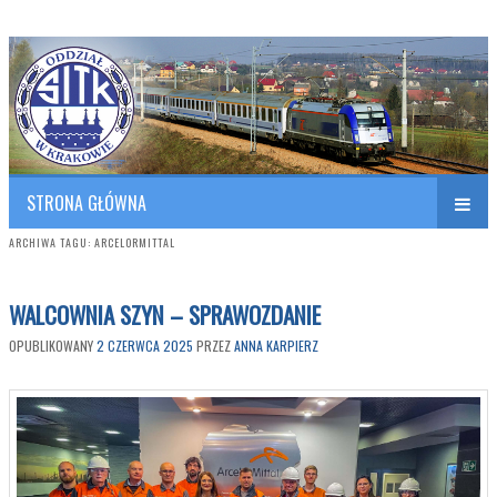
Polish Association of Engineers & Technicians of Transportation
SITK RP Oddział w KRAKOWIE
STRONA GŁÓWNA
ARCHIWA TAGU:
ARCELORMITTAL
WALCOWNIA SZYN – SPRAWOZDANIE
OPUBLIKOWANY
2 CZERWCA 2025
PRZEZ
ANNA KARPIERZ