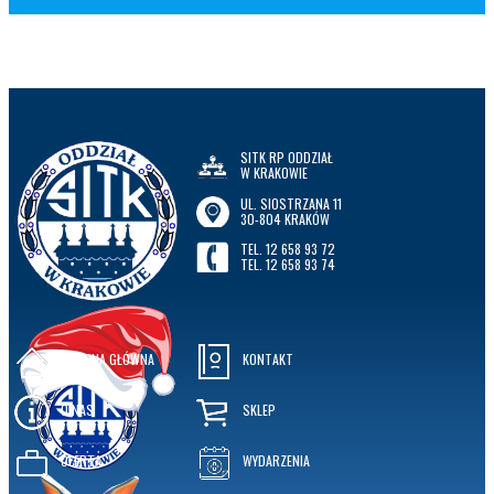
SITK RP ODDZIAŁ
W KRAKOWIE
UL. SIOSTRZANA 11
30-804 KRAKÓW
TEL. 12 658 93 72
TEL. 12 658 93 74
STRONA GŁÓWNA
KONTAKT
O NAS
SKLEP
OFERTA
WYDARZENIA