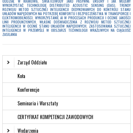
ODDZIAŁ W KRAKOWIE
,
ŚWIATŁOWODY JAKO PASYWNE ENSORY I JAK MOŻEMY
WYKORZYSTAĆ TECHNOLOGIĘ DISTRIBUTED ACOUSTIC SENSING (DAS)
,
TRENDY
ROZWOJU METOD SZTUCZNEJ INTELIGENCJI DEDYKOWANYCH DO KONTROLI STANU
UKŁADÓW NAPĘDOWYCH NA POTRZEBĘ KOMFORTU I BEZPIECZEŃSTWA W TRANSPORCIE I
ELEKTROMOBILNOŚCI
,
WYKORZYSTANIE AI W PROCESACH PRODUKCJI I OCENIE JAKOŚCI
LINII PRODUKCYJNYCH
,
WŁASNE DOŚWIADCZENIA Z ROZWOJU METOD SZTUCZNEJ
INTELIGENCJI W OCENIE STANU UKŁADÓW NAPĘDOWYCH
,
ZASTOSOWANIA SZTUCZNEJ
INTELIGENCJI W PRZEMYŚLE W OBSZARZE TECHNOLOGII WRAŻLIWYCH NA CIĄGŁOŚĆ
ZASILANIA
Zarząd Oddziału
Koła
Konferencje
Seminaria i Warsztaty
CERTYFIKAT KOMPETENCJI ZAWODOWYCH
Wydarzenia