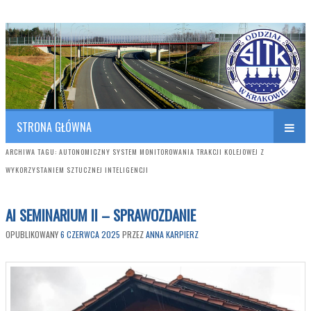
Polish Association of Engineers & Technicians of Transportation
SITK RP Oddział w KRAKOWIE
STRONA GŁÓWNA
ARCHIWA TAGU:
AUTONOMICZNY SYSTEM MONITOROWANIA TRAKCJI KOLEJOWEJ Z
WYKORZYSTANIEM SZTUCZNEJ INTELIGENCJI
AI SEMINARIUM II – SPRAWOZDANIE
OPUBLIKOWANY
6 CZERWCA 2025
PRZEZ
ANNA KARPIERZ