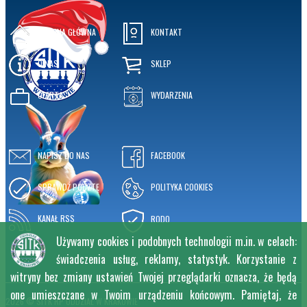
STRONA GŁÓWNA
KONTAKT
O NAS
SKLEP
OFERTA
WYDARZENIA
NAPISZ DO NAS
FACEBOOK
SPRAWDŹ POCZTĘ
POLITYKA COOKIES
KANAŁ RSS
RODO
Używamy cookies i podobnych technologii m.in. w celach:
świadczenia usług, reklamy, statystyk. Korzystanie z
witryny bez zmiany ustawień Twojej przeglądarki oznacza, że będą
one umieszczane w Twoim urządzeniu końcowym. Pamiętaj, że
2026 © SITK RP ODDZIAŁ W KRAKOWIE