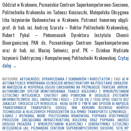
Oddział w Krakowie, Poznańskie Centrum Superkomputerowo-Sieciowe,
Politechnika Krakowska im Tadeusz Kościuszki, Małopolska Okręgowa
Izba Inżynierów Budownictwa w Krakowie. Patronat honorowy objęli:
prof. dr hab. inż. Andrzej Szarata – Rektor Politechniki Krakowskiej,
Robert Pękal – Pełnomocnik Dyrektora Instytutu Chemii
Bioorganicznej PAN ds. Poznańskiego Centrum Superkomputerowo
oraz dr hab. inż. Maciej Sułowicz, prof. PK – Dziekan Wydziału
Inżynierii Elektrycznej i Komputerowej Politechniki Krakowskiej.
Czytaj
dalej
→
KATEGORIE:
AKTUALNOŚCI
,
SPRAWOZDANIA Z SEMINARIÓW I WARSZTATÓW
|
TAGI:
AI W
AUTOMATYZACJI WYKRYWANIA USZKODZEŃ INFRASTRUKTURY NA PODSTAWIE OBRAZÓW
,
AK NARZĘDZIA AI WSPIERAJĄ USŁUGI CARSHARING NA PRZYKŁADZIE TRAFICAR
,
ARROW
,
AUTONOMICZNY SYSTEM MONITOROWANIA TRAKCJI KOLEJOWEJ Z WYKORZYSTANIEM
SZTUCZNEJ INTELIGENCJI
,
CHATBOT JAKO POMOCNIK W OBSŁUDZE SYSTEMÓW
INFORMATYCZNYCH
,
DELL
,
ENERGETYKA I KOLEJ – CZY DA SIĘ Z TEGO UPIEC CIASTO BEZ
ZAKALCA?
,
EWOLUCJA CZY REWOLUCJA - KILKA SŁÓW O TYM W JAKI SPOSÓB AI NAPĘDZA
TRANSFORMACJE TRANSPORTU
,
GOOGLE
,
IBM
,
KIERUNKI ROZWOJU NOWYCH
TECHNOLOGII AI KLUCZOWYCH PRODUCENTÓW DLA RYNKU TRANSPORTU SZYNOWEGO -
SZANSE I WYZWANIA
,
MOIIB
,
POLITECHNIKA KRAKOWSKA
,
POPRAWA EFEKTYWNOŚĆ
PROCESÓW ZARZĄDZANIA INFRASTRUKTURĄ KOLEJOWĄ ORAZ POPRAWA JAKOŚCI
OBSŁUGI PASAŻERA Z WYKORZYSTANIEM KLASYCZNEJ I GENERATYWNEJ SZTUCZNEJ
INTELIGENCJA (AI)
,
POZNAŃSKIE CENTRUM SUPERKOMPUTEROWO SIECIOWE
,
SITK RP