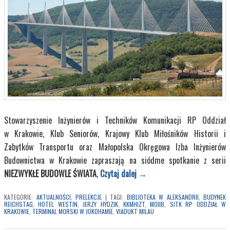
Stowarzyszenie Inżynierów i Techników Komunikacji RP Oddział
w Krakowie, Klub Seniorów, Krajowy Klub Miłośników Historii i
Zabytków Transportu oraz Małopolska Okręgowa Izba Inżynierów
Budownictwa w Krakowie zapraszają na siódme spotkanie z serii
NIEZWYKŁE BUDOWLE ŚWIATA
,
Czytaj dalej
→
KATEGORIE:
AKTUALNOŚCI
,
PRELEKCJE
|
TAGI:
BIBLIOTEKA W ALEKSANDRII
,
BUDYNEK
REICHSTAG
,
HOTEL WESTIN
,
JERZY HYDZIK
,
KKMHIZT
,
MOIIB
,
SITK RP ODDZIAŁ W
KRAKOWIE
,
TERMINAL MORSKI W JOKOHAMIE
,
VIADUKT MILAU