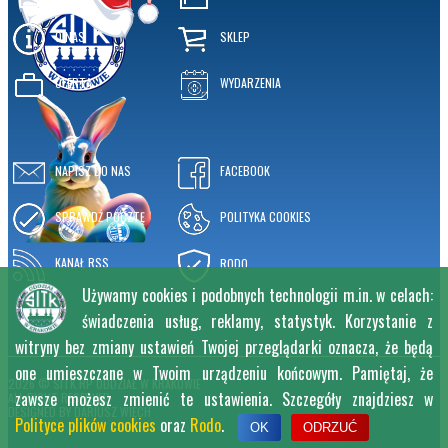
O NAS
SKLEP
OFERTA
WYDARZENIA
NAPISZ DO NAS
FACEBOOK
SPRAWDŹ POCZTĘ
POLITYKA COOKIES
KANAŁ RSS
RODO
Używamy cookies i podobnych technologii m.in. w celach:
świadczenia usług, reklamy, statystyk. Korzystanie z
witryny bez zmiany ustawień Twojej przeglądarki oznacza, że będą
one umieszczane w Twoim urządzeniu końcowym. Pamiętaj, że
2026 © SITK RP ODDZIAŁ W KRAKOWIE
zawsze możesz zmienić te ustawienia. Szczegóły znajdziesz w
ALL RIGHT RESERVED
DESIGNED BY
DARIUSZ WIĘCH
Polityce plików cookies
oraz
Rodo
.
OK
ODRZUĆ