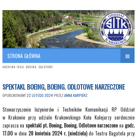
Polish Association of Engineers & Technicians of Transportation
SITK RP Oddział w KRAKOWIE
STRONA GŁÓWNA
ARCHIWA TAGU:
BOEING. ODLOTOWE
SPEKTAKL BOEING, BOEING. ODLOTOWE NARZECZONE
OPUBLIKOWANY
22 LUTEGO 2024
PRZEZ
ANNA KARPIERZ
Stowarzyszenie Inżynierów i Techników Komunikacji RP Oddział
w Krakowie przy udziale Krakowskiego Koła Kolejarzy serdecznie
zaprasza na
spektakl pt. Boeing, Boeing. Odlotowe narzeczone
na
godz.
17.00
w dniu
28 kwietnia 2024 r
. (niedziela)
do Teatru Bagatela przy