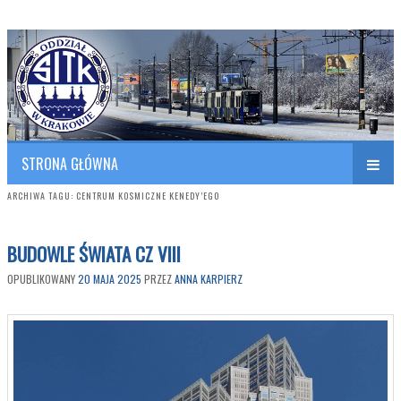
Polish Association of Engineers & Technicians of Transportation
SITK RP Oddział w KRAKOWIE
STRONA GŁÓWNA
ARCHIWA TAGU:
CENTRUM KOSMICZNE KENEDY’EGO
BUDOWLE ŚWIATA CZ VIII
OPUBLIKOWANY
20 MAJA 2025
PRZEZ
ANNA KARPIERZ