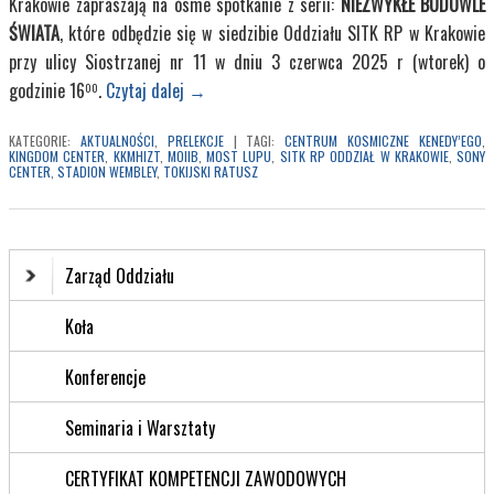
Krakowie zapraszają na ósme spotkanie z serii:
NIEZWYKŁE BUDOWLE
ŚWIATA
, które odbędzie się w siedzibie Oddziału SITK RP w Krakowie
przy ulicy Siostrzanej nr 11 w dniu 3 czerwca 2025 r (wtorek) o
godzinie 16
.
Czytaj dalej
→
00
KATEGORIE:
AKTUALNOŚCI
,
PRELEKCJE
|
TAGI:
CENTRUM KOSMICZNE KENEDY’EGO
,
KINGDOM CENTER
,
KKMHIZT
,
MOIIB
,
MOST LUPU
,
SITK RP ODDZIAŁ W KRAKOWIE
,
SONY
CENTER
,
STADION WEMBLEY
,
TOKIJSKI RATUSZ
Zarząd Oddziału
Koła
Konferencje
Seminaria i Warsztaty
CERTYFIKAT KOMPETENCJI ZAWODOWYCH