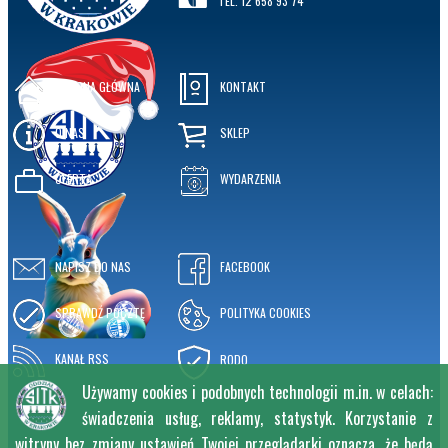
TEL. 12 658 93 74
STRONA GŁÓWNA
KONTAKT
O NAS
SKLEP
OFERTA
WYDARZENIA
NAPISZ DO NAS
FACEBOOK
SPRAWDŹ POCZTĘ
POLITYKA COOKIES
KANAŁ RSS
RODO
Używamy cookies i podobnych technologii m.in. w celach:
świadczenia usług, reklamy, statystyk. Korzystanie z
witryny bez zmiany ustawień Twojej przeglądarki oznacza, że będą