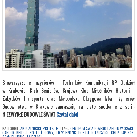
Stowarzyszenie Inżynierów i Techników Komunikacji RP Oddział
w Krakowie, Klub Seniorów, Krajowy Klub Miłośników Historii i
Zabytków Transportu oraz Małopolska Okręgowa Izba Inżynierów
Budownictwa w Krakowie zapraszają na piąte spotkanie z serii:
NIEZWYKŁE BUDOWLE ŚWIAT
Czytaj dalej
→
KATEGORIE:
AKTUALNOŚCI
,
PRELEKCJE
|
TAGI:
CENTRUM ŚWIATOWEGO HANDLU W OSACE
,
GANDER BRIDGE
,
HOTEL LODOWY
,
JERZY HYDZIK
,
PORTU LOTNICZEGO CHEP LAP KOK
,
SONY BULDING
,
TAJPEI 101