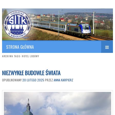
Polish Association of Engineers & Technicians of Transportation
SITK RP Oddział w KRAKOWIE
STRONA GŁÓWNA
ARCHIWA TAGU:
HOTEL LODOWY
NIEZWYKŁE BUDOWLE ŚWIATA
OPUBLIKOWANY
20 LUTEGO 2025
PRZEZ
ANNA KARPIERZ