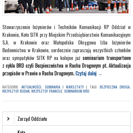
Stowarzyszenie Inżynierów i Techników Komunikacji RP Oddział w
Krakowie, Koło SITK przy Miejskim Przedsiębiorstwie Komunikacyjnym
S.A. w Krakowie oraz Małopolska Okręgowa Izba Inżynierów
Budownictwa w Krakowie, serdecznie zapraszają wszystkich członków
oraz sympatyków SITK RP na kolejne już
seminarium transportowe
z cyklu BRD czyli Bezpieczeństwa w Ruchu Drogowym pt. Aktualizacja
przepisów w Prawie o Ruchu Drogowym.
Czytaj dalej
→
KATEGORIE:
AKTUALNOŚCI
,
SEMINARIA I WARSZTATY
|
TAGI:
BEZPIECZNA DROGA
,
KRZYSZTOF BUDAK
,
KRZYSZTOF FRANCUZ
,
SEMINARIUM BRD
Zarząd Oddziału
Koła