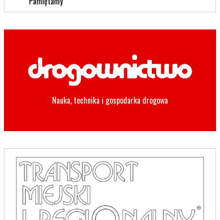
Pamiętamy
Nauka, technika i gospodarka drogowa