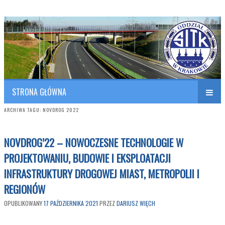
Polish Association of Engineers & Technicians of Transportation
SITK RP Oddział w KRAKOWIE
STRONA GŁÓWNA
ARCHIWA TAGU:
NOVDROG 2022
NOVDROG’22 – NOWOCZESNE TECHNOLOGIE W
PROJEKTOWANIU, BUDOWIE I EKSPLOATACJI
INFRASTRUKTURY DROGOWEJ MIAST, METROPOLII I
REGIONÓW
OPUBLIKOWANY
17 PAŹDZIERNIKA 2021
PRZEZ
DARIUSZ WIĘCH