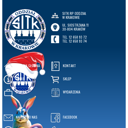
SITK RP ODDZIAŁ
W KRAKOWIE
UL. SIOSTRZANA 11
30-804 KRAKÓW
TEL. 12 658 93 72
TEL. 12 658 93 74
STRONA GŁÓWNA
KONTAKT
O NAS
SKLEP
OFERTA
WYDARZENIA
NAPISZ DO NAS
FACEBOOK