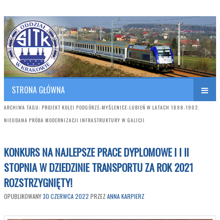
Polish Association of Engineers & Technicians of Transportation
SITK RP Oddział w KRAKOWIE
STRONA GŁÓWNA
ARCHIWA TAGU:
PROJEKT KOLEI PODGÓRZE-MYŚLENICE-LUBIEŃ W LATACH 1898-1902.
NIEUDANA PRÓBA MODERNIZACJI INFRASTRUKTURY W GALICJI
KONKURS NA NAJLEPSZE PRACE DYPLOMOWE I I II
STOPNIA W DZIEDZINIE TRANSPORTU ZA ROK 2021
ROZSTRZYGNIĘTY!
OPUBLIKOWANY
30 CZERWCA 2022
PRZEZ
ANNA KARPIERZ