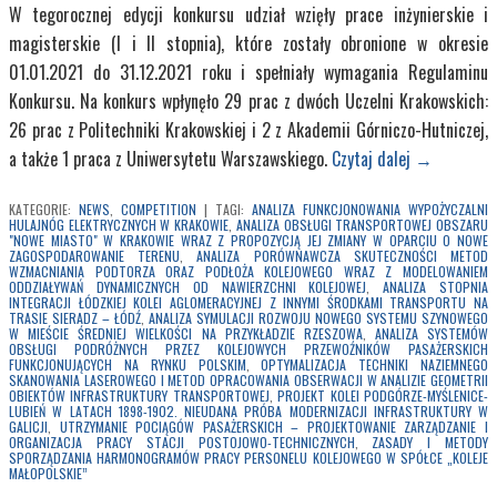
W tegorocznej edycji konkursu udział wzięły prace inżynierskie i
magisterskie (I i II stopnia), które zostały obronione w okresie
01.01.2021 do 31.12.2021 roku i spełniały wymagania Regulaminu
Konkursu. Na konkurs wpłynęło 29 prac z dwóch Uczelni Krakowskich:
26 prac z Politechniki Krakowskiej i 2 z Akademii Górniczo-Hutniczej,
a także 1 praca z Uniwersytetu Warszawskiego.
Czytaj dalej
→
KATEGORIE:
NEWS
,
COMPETITION
|
TAGI:
ANALIZA FUNKCJONOWANIA WYPOŻYCZALNI
HULAJNÓG ELEKTRYCZNYCH W KRAKOWIE
,
ANALIZA OBSŁUGI TRANSPORTOWEJ OBSZARU
"NOWE MIASTO" W KRAKOWIE WRAZ Z PROPOZYCJĄ JEJ ZMIANY W OPARCIU O NOWE
ZAGOSPODAROWANIE TERENU
,
ANALIZA PORÓWNAWCZA SKUTECZNOŚCI METOD
WZMACNIANIA PODTORZA ORAZ PODŁOŻA KOLEJOWEGO WRAZ Z MODELOWANIEM
ODDZIAŁYWAŃ DYNAMICZNYCH OD NAWIERZCHNI KOLEJOWEJ
,
ANALIZA STOPNIA
INTEGRACJI ŁÓDZKIEJ KOLEI AGLOMERACYJNEJ Z INNYMI ŚRODKAMI TRANSPORTU NA
TRASIE SIERADZ – ŁÓDŹ
,
ANALIZA SYMULACJI ROZWOJU NOWEGO SYSTEMU SZYNOWEGO
W MIEŚCIE ŚREDNIEJ WIELKOŚCI NA PRZYKŁADZIE RZESZOWA
,
ANALIZA SYSTEMÓW
OBSŁUGI PODRÓŻNYCH PRZEZ KOLEJOWYCH PRZEWOŹNIKÓW PASAŻERSKICH
FUNKCJONUJĄCYCH NA RYNKU POLSKIM
,
OPTYMALIZACJA TECHNIKI NAZIEMNEGO
SKANOWANIA LASEROWEGO I METOD OPRACOWANIA OBSERWACJI W ANALIZIE GEOMETRII
OBIEKTÓW INFRASTRUKTURY TRANSPORTOWEJ
,
PROJEKT KOLEI PODGÓRZE-MYŚLENICE-
LUBIEŃ W LATACH 1898-1902. NIEUDANA PRÓBA MODERNIZACJI INFRASTRUKTURY W
GALICJI
,
UTRZYMANIE POCIĄGÓW PASAŻERSKICH – PROJEKTOWANIE ZARZĄDZANIE I
ORGANIZACJA PRACY STACJI POSTOJOWO-TECHNICZNYCH
,
ZASADY I METODY
SPORZĄDZANIA HARMONOGRAMÓW PRACY PERSONELU KOLEJOWEGO W SPÓŁCE „KOLEJE
MAŁOPOLSKIE”