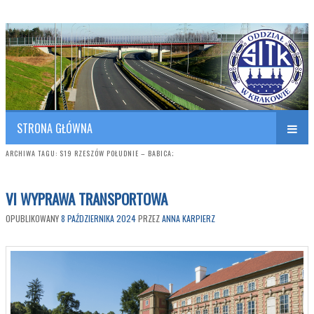
Polish Association of Engineers & Technicians of Transportation
SITK RP Oddział w KRAKOWIE
STRONA GŁÓWNA
ARCHIWA TAGU:
S19 RZESZÓW POŁUDNIE – BABICA;
VI WYPRAWA TRANSPORTOWA
OPUBLIKOWANY
8 PAŹDZIERNIKA 2024
PRZEZ
ANNA KARPIERZ