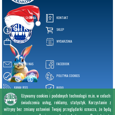
STRONA GŁÓWNA
KONTAKT
O NAS
SKLEP
OFERTA
WYDARZENIA
NAPISZ DO NAS
FACEBOOK
SPRAWDŹ POCZTĘ
POLITYKA COOKIES
KANAŁ RSS
RODO
Używamy cookies i podobnych technologii m.in. w celach:
świadczenia usług, reklamy, statystyk. Korzystanie z
witryny bez zmiany ustawień Twojej przeglądarki oznacza, że będą