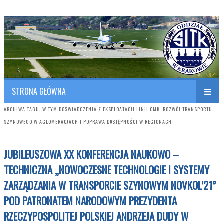
Polish Association of Engineers & Technicians of Transportation
SITK RP Oddział w KRAKOWIE
STRONA GŁÓWNA
ARCHIWA TAGU:
W TYM DOŚWIADCZENIA Z EKSPLOATACJI LINII CMK. ROZWÓJ TRANSPORTU
SZYNOWEGO W AGLOMERACJACH I POPRAWA DOSTĘPNOŚCI W REGIONACH
JUBILEUSZOWA XX KONFERENCJA NAUKOWO –
TECHNICZNA „NOWOCZESNE TECHNOLOGIE I SYSTEMY
ZARZĄDZANIA W TRANSPORCIE SZYNOWYM NOVKOL’21”
POD PATRONATEM NARODOWYM PREZYDENTA
RZECZYPOSPOLITEJ POLSKIEJ ANDRZEJA DUDY W