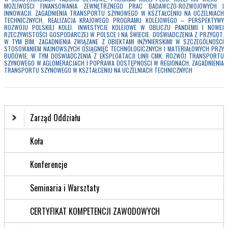
MOŻLIWOŚCI FINANSOWANIA ZEWNĘTRZNEGO PRAC BADAWCZO-ROZWOJOWYCH I
INNOWACJI. ZAGADNIENIA TRANSPORTU SZYNOWEGO W KSZTAŁCENIU NA UCZELNIACH
TECHNICZNYCH
,
REALIZACJA KRAJOWEGO PROGRAMU KOLEJOWEGO – PERSPEKTYWY
ROZWOJU POLSKIEJ KOLEI. INWESTYCJE KOLEJOWE W OBLICZU PANDEMII I NOWEJ
RZECZYWISTOŚCI GOSPODARCZEJ W POLSCE I NA ŚWIECIE. DOŚWIADCZENIA Z PRZYGOT
,
W TYM BIM. ZAGADNIENIA ZWIĄZANE Z OBIEKTAMI INŻYNIERSKIMI W SZCZEGÓLNOŚCI
STOSOWANIEM NAJNOWSZYCH OSIĄGNIĘĆ TECHNOLOGICZNYCH I MATERIAŁOWYCH PRZY
BUDOWIE
,
W TYM DOŚWIADCZENIA Z EKSPLOATACJI LINII CMK. ROZWÓJ TRANSPORTU
SZYNOWEGO W AGLOMERACJACH I POPRAWA DOSTĘPNOŚCI W REGIONACH
,
ZAGADNIENIA
TRANSPORTU SZYNOWEGO W KSZTAŁCENIU NA UCZELNIACH TECHNICZNYCH
Zarząd Oddziału
Koła
Konferencje
Seminaria i Warsztaty
CERTYFIKAT KOMPETENCJI ZAWODOWYCH