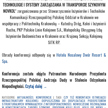
TECHNOLOGIE I SYSTEMY ZARZĄDZANIA W TRANSPORCIE SZYNOWYM
NOVKOL
” zorganizowana przez Stowarzyszenie Inżynierów i Techników
Komunikacji Rzeczpospolitej Polskiej Oddział w Krakowie we
współpracy z Politechniką Krakowską – Katedrą Dróg, Kolei i Inżynierii
Ruchu, PKP Polskie Linie Kolejowe S.A., Małopolską Okręgową Izbą
Inżynierów Budownictwa w Krakowie oraz Krajową Sekcją Kolejową
SITK RP.
Obrady konferencji odbywały się w
Hotelu Nosalowy Dwór Resort &
Spa
.
Konferencja została objęta Patronatem Narodowym Prezydenta
Rzeczypospolitej Polskiej Andrzeja Dudy w Stulecie Odzyskania
Niepodległości.
Czytaj dalej
→
KATEGORIE:
AKTUALNOŚCI
,
KONFERENCJE
|
TAGI:
CZY TEŻ REMONTACH ISTNIEJĄCEJ
INFRASTRUKTURY KOLEJOWEJ. DOPUSZCZENIA DO EKSPLOATACJI PODSYSTEMÓW
STRUKTURALNYCH WYNIKAJĄCYCH Z INTEROPERACYJNOŚCI. NOWOCZESNE ROZWIĄZANIA
W KONSTRUKCJACH TABORU SZYNOWE
,
PROGRAM KOLEJ PLUS. KOLEJ XXI WIEKU –