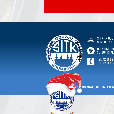
SITK RP ODD
W KRAKOWIE
UL. SIOSTRZA
30-804 KRA
TEL. 12 658 9
TEL. 12 658 9
2026
©
SITK RP ODDZIAŁ W KRAKOWIE, ALL RIGHT RES