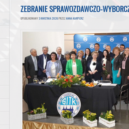
ZEBRANIE SPRAWOZDAWCZO-WYBORCZ
OPUBLIKOWANY
3 KWIETNIA 2026
PRZEZ
ANNA KARPIERZ