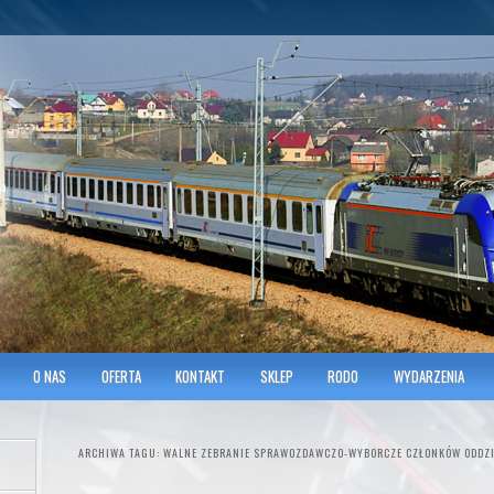
hnicians of Transportation
w KRAKOWIE
O NAS
OFERTA
KONTAKT
SKLEP
RODO
WYDARZENIA
ARCHIWA TAGU:
WALNE ZEBRANIE SPRAWOZDAWCZO-WYBORCZE CZŁONKÓW ODDZI