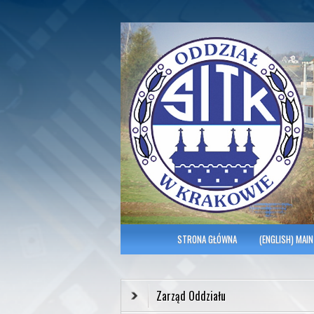
Polish Association of Engineers & Tec
SITK RP Oddział 
MENU GŁÓWNE
STRONA GŁÓWNA
(ENGLISH) MAIN
Zarząd Oddziału