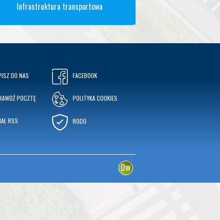
Infrastruktura transportowa
PISZ DO NAS
FACEBOOK
RAWDŹ POCZTĘ
POLITYKA COOKIES
NAŁ RSS
RODO
w
D