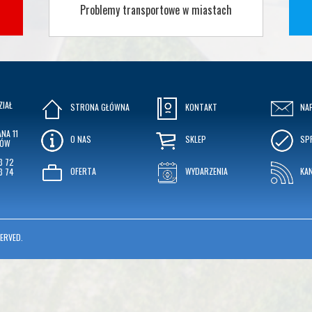
Problemy transportowe w miastach
ZIAŁ
STRONA GŁÓWNA
KONTAKT
NA
NA 11
O NAS
SKLEP
SP
KÓW
3 72
OFERTA
WYDARZENIA
KA
3 74
ERVED.