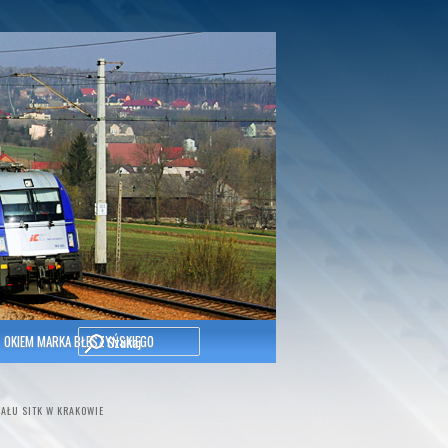
Szukaj
OKIEM MARKA BŁESZYŃSKIEGO
AŁU SITK W KRAKOWIE