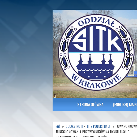
Polish Association of Engineers & Tec
SITK RP Oddział 
MENU GŁÓWNE
STRONA GŁÓWNA
(ENGLISH) MAIN
»
BOOKS NO II
•
THE PUBLISHING
» UWARUNKOWA
FUNKCJONOWANIA PRZEWOŹNIKÓW NA RYNKU USŁUG