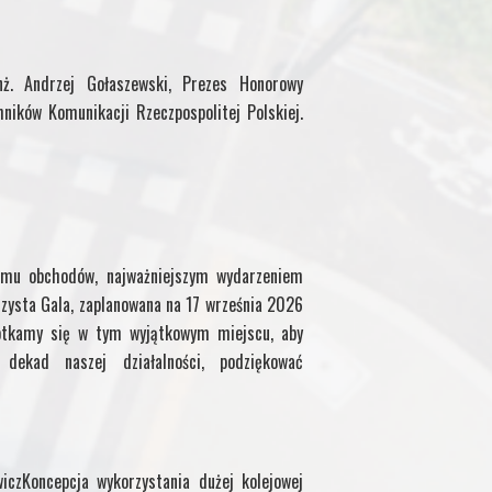
M
ż. Andrzej Gołaszewski, Prezes Honorowy
y
hników Komunikacji Rzeczpospolitej Polskiej.
P
a
g
mu obchodów, najważniejszym wydarzeniem
e
zysta Gala, zaplanowana na 17 września 2026
otkamy się w tym wyjątkowym miejscu, aby
ekad naszej działalności, podziękować
iczKoncepcja wykorzystania dużej kolejowej