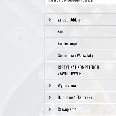
TRANSPORTU DROGOWEGO – CZĘŚĆ II
Zarząd Oddziału
Koła
Konferencje
Seminaria i Warsztaty
CERTYFIKAT KOMPETENCJI
ZAWODOWYCH
Wydarzenia
Działalność Ekspercka
Czasopisma