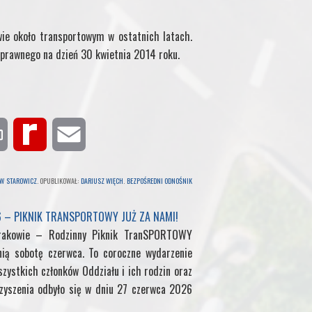
ie około transportowym w ostatnich latach.
prawnego na dzień 30 kwietnia 2014 roku.
P
R
E
r
e
m
AW STAROWICZ
. OPUBLIKOWAŁ:
DARIUSZ WIĘCH
.
BEZPOŚREDNI ODNOŚNIK
i
d
a
6 – PIKNIK TRANSPORTOWY JUŻ ZA NAMI!
rakowie – Rodzinny Piknik TranSPORTOWY
n
i
i
nią sobotę czerwca. To coroczne wydarzenie
t
f
l
zystkich członków Oddziału i ich rodzin oraz
yszenia odbyło się w dniu 27 czerwca 2026
f