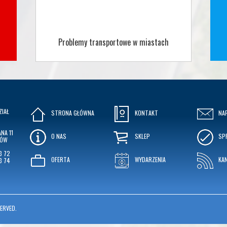
Problemy transportowe w miastach
ZIAŁ
STRONA GŁÓWNA
KONTAKT
NA
NA 11
O NAS
SKLEP
SP
KÓW
3 72
OFERTA
WYDARZENIA
KA
3 74
ERVED.