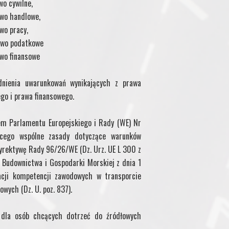
wo cywilne,
wo handlowe,
wo pracy,
awo podatkowe
wo finansowe
dnienia uwarunkowań wynikających z prawa
go i prawa finansowego.
em Parlamentu Europejskiego i Rady (WE) Nr
ącego wspólne zasady dotyczące warunków
yrektywę Rady 96/26/WE (Dz. Urz. UE L 300 z
, Budownictwa i Gospodarki Morskiej z dnia 1
acji kompetencji zawodowych w transporcie
wych (Dz. U. poz. 837).
a dla osób chcących dotrzeć do źródłowych