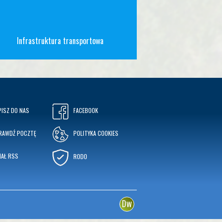
Infrastruktura transportowa
PISZ DO NAS
FACEBOOK
RAWDŹ POCZTĘ
POLITYKA COOKIES
NAŁ RSS
RODO
w
D