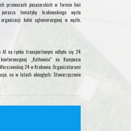
ch przewozach pasażerskich w formie linii
uł porusza tematykę krakowskiego węzła
organizacji kolei aglomeracyjnej w węźle.
e AI na rynku transportowym odbyło się 24
onferencyjnej „Kotłownia” na Kampusie
. Warszawskiej 24 w Krakowie. Organizatorami
ucje, co w latach ubiegłych: Stowarzyszenie