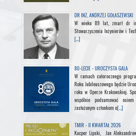
o
r
I
e
DR INŻ. ANDRZEJ GOŁASZEWSKI
W wieku 89 lat, zmarł dr in
k
n
s
Stowarzyszenia Inżynierów i Tec
[...]
t
80-LECIE - UROCZYSTA GALA
W ramach całorocznego progra
Roku Jubileuszowego będzie Uroc
roku w Operze Krakowskiej. Sp
wspólnie podsumować osiem d
zasłużonym członkom o
[...]
TMIR - II KWARTAŁ 2026
Kacper Lipski, Jan Aleksandrow