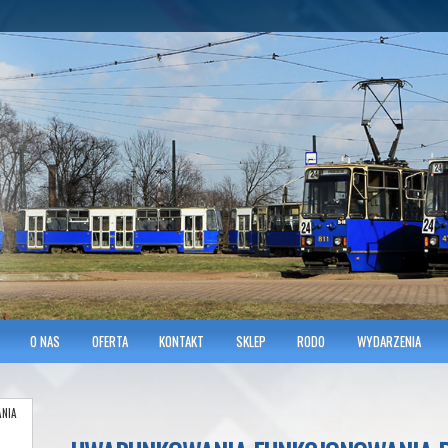
hnicians of Transportation
w KRAKOWIE
O NAS
OFERTA
KONTAKT
SKLEP
RODO
WYDARZENIA
NIA