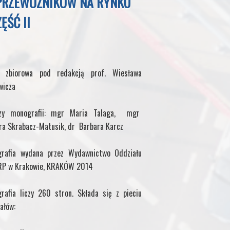
PRZEWOŹNIKÓW NA RYNKU
ĘŚĆ II
a zbiorowa pod redakcją prof. Wiesława
wicza
rzy monografii: mgr Maria Talaga, mgr
ra Skrabacz-Matusik, dr Barbara Karcz
rafia wydana przez Wydawnictwo Oddziału
RP w Krakowie, KRAKÓW 2014
rafia liczy 260 stron. Składa się z pieciu
ałów: