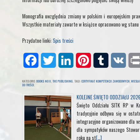
informacji lub bardziej szczegółowo pogłębić swoją wiedzę
Monografia uwzględnia zmiany w polskim i europejskim praw
Wszystkie materiały zawarte w książce opracowano wg stanu 
Przydatne linki:
Spis treści
F
T
L
P
T
V
a
w
i
i
u
K
KATEGORIE:
BOOKS NO II
,
THE PUBLISHING
. TAGI:
CERTYFIKAT KOMPETENCJI ZAWODOWYCH
,
WIESŁ
DO TREŚCI
.
c
i
n
n
m
KOLEJNE ŚWIĘTO ODDZIAŁU 202
e
t
k
Święto Oddziału SITK RP w K
t
b
tradycyjnie odbywa się w ostat
b
t
e
e
l
integracyjne organizowane dla ws
dla sympatyków naszego Stowarz
o
e
d
r
r
roku na st
[...]