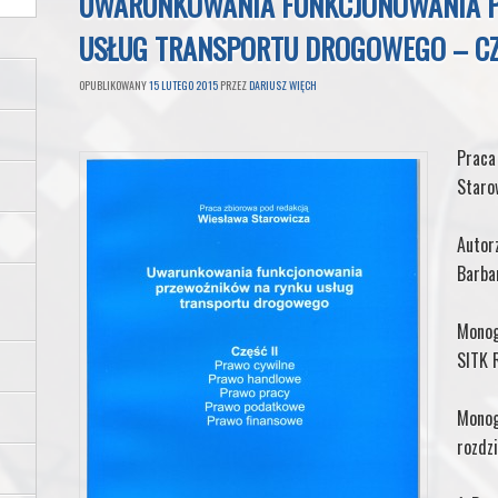
UWARUNKOWANIA FUNKCJONOWANIA 
USŁUG TRANSPORTU DROGOWEGO – CZ
OPUBLIKOWANY
15 LUTEGO 2015
PRZEZ
DARIUSZ WIĘCH
Prac
Staro
Auto
Barba
Monog
SITK 
Monog
rozdzi