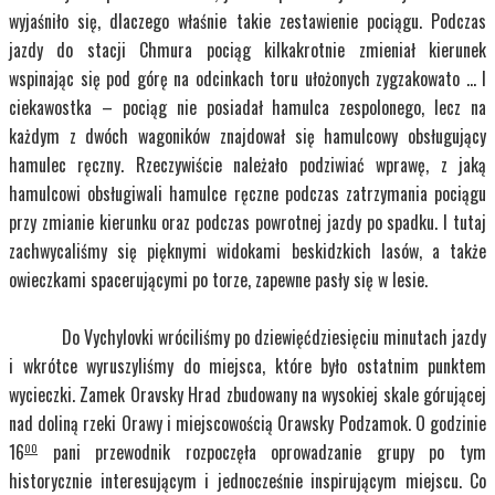
wyjaśniło się, dlaczego właśnie takie zestawienie pociągu. Podczas
jazdy do stacji Chmura pociąg kilkakrotnie zmieniał kierunek
wspinając się pod górę na odcinkach toru ułożonych zygzakowato … I
ciekawostka – pociąg nie posiadał hamulca zespolonego, lecz na
każdym z dwóch wagoników znajdował się hamulcowy obsługujący
hamulec ręczny. Rzeczywiście należało podziwiać wprawę, z jaką
hamulcowi obsługiwali hamulce ręczne podczas zatrzymania pociągu
przy zmianie kierunku oraz podczas powrotnej jazdy po spadku. I tutaj
zachwycaliśmy się pięknymi widokami beskidzkich lasów, a także
owieczkami spacerującymi po torze, zapewne pasły się w lesie.
Do Vychylovki wróciliśmy po dziewięćdziesięciu minutach jazdy
i wkrótce wyruszyliśmy do miejsca, które było ostatnim punktem
wycieczki. Zamek Oravsky Hrad zbudowany na wysokiej skale górującej
nad doliną rzeki Orawy i miejscowością Orawsky Podzamok. O godzinie
16
pani przewodnik rozpoczęła oprowadzanie grupy po tym
00
historycznie interesującym i jednocześnie inspirującym miejscu. Co