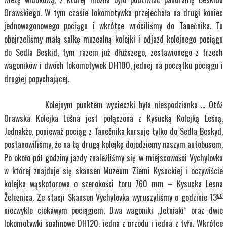
Orawskiego. W tym czasie lokomotywka przejechała na drugi koniec
jednowagonowego pociągu i wkrótce wróciliśmy do Tanečnika. Tu
obejrzeliśmy małą salkę muzealną kolejki i odjazd kolejnego pociągu
do Sedla Beskid, tym razem już dłuższego, zestawionego z trzech
wagoników i dwóch lokomotywek DH100, jednej na początku pociągu i
drugiej popychającej.
Kolejnym punktem wycieczki była niespodzianka … Otóż
Orawska Kolejka Leśna jest połączona z Kysucką Kolejką Leśną,
Jednakże, ponieważ pociąg z Tanečnika kursuje tylko do Sedla Beskyd,
postanowiliśmy, że na tą drugą kolejkę dojedziemy naszym autobusem.
Po około pół godziny jazdy znaleźliśmy się w miejscowości Vychylovka
w której znajduje się skansen Muzeum Ziemi Kysuckiej i oczywiście
kolejka wąskotorowa o szerokości toru 760 mm – Kysucka Lesna
Železnica. Ze stacji Skansen Vychylovka wyruszyliśmy o godzinie 13
00
niezwykle ciekawym pociągiem. Dwa wagoniki „letniaki” oraz dwie
lokomotywki spalinowe DH120, jedna z przodu i jedna z tyłu. Wkrótce