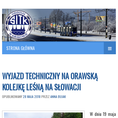
Polish Association of Engineers & Technicians of Transportation
SITK RP Oddział w KRAKOWIE
STRONA GŁÓWNA
Naw
w
WYJAZD TECHNICZNY NA ORAWSKĄ
KOLEJKĘ LEŚNĄ NA SŁOWACJI
OPUBLIKOWANY
28 MAJA 2018
PRZEZ
ANNA BUJAK
W dniu 19 maja