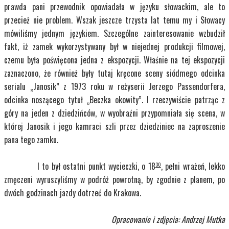
prawda pani przewodnik opowiadała w języku słowackim, ale to
przecież nie problem. Wszak jeszcze trzysta lat temu my i Słowacy
mówiliśmy jednym językiem. Szczególne zainteresowanie wzbudził
fakt, iż zamek wykorzystywany był w niejednej produkcji filmowej,
czemu była poświęcona jedna z ekspozycji. Właśnie na tej ekspozycji
zaznaczono, że również były tutaj kręcone sceny siódmego odcinka
serialu „Janosik” z 1973 roku w reżyserii Jerzego Passendorfera,
odcinka noszącego tytuł „Beczka okowity”. I rzeczywiście patrząc z
góry na jeden z dziedzińców, w wyobraźni przypomniała się scena, w
której Janosik i jego kamraci szli przez dziedziniec na zaproszenie
pana tego zamku.
I to był ostatni punkt wycieczki, o 18
, pełni wrażeń, lekko
30
zmęczeni wyruszyliśmy w podróż powrotną, by zgodnie z planem, po
dwóch godzinach jazdy dotrzeć do Krakowa.
Opracowanie i zdjęcia: Andrzej Mutka