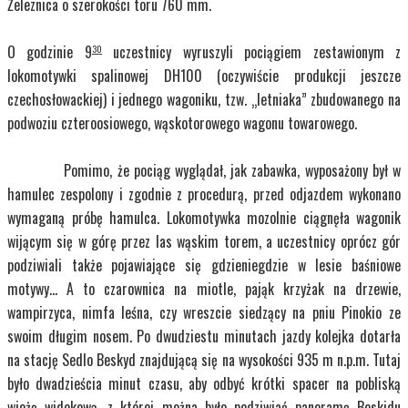
Železnica o szerokości toru 760 mm.
O godzinie 9
uczestnicy wyruszyli pociągiem zestawionym z
30
lokomotywki spalinowej DH100 (oczywiście produkcji jeszcze
czechosłowackiej) i jednego wagoniku, tzw. „letniaka” zbudowanego na
podwoziu czteroosiowego, wąskotorowego wagonu towarowego.
Pomimo, że pociąg wyglądał, jak zabawka, wyposażony był w
hamulec zespolony i zgodnie z procedurą, przed odjazdem wykonano
wymaganą próbę hamulca. Lokomotywka mozolnie ciągnęła wagonik
wijącym się w górę przez las wąskim torem, a uczestnicy oprócz gór
podziwiali także pojawiające się gdzieniegdzie w lesie baśniowe
motywy… A to czarownica na miotle, pająk krzyżak na drzewie,
wampirzyca, nimfa leśna, czy wreszcie siedzący na pniu Pinokio ze
swoim długim nosem. Po dwudziestu minutach jazdy kolejka dotarła
na stację Sedlo Beskyd znajdującą się na wysokości 935 m n.p.m. Tutaj
było dwadzieścia minut czasu, aby odbyć krótki spacer na pobliską
wieżę widokową, z której można było podziwiać panoramę Beskidu