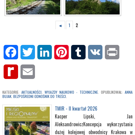
◄
1
2
Facebook
Twitter
LinkedIn
Pinterest
Tumblr
VK
Print
Rediff
Email
MyPage
KATEGORIE:
AKTUALNOŚCI
,
WYJAZDY NAUKOWO - TECHNICZNE
. OPUBLIKOWAŁ:
ANNA
BUJAK
.
BEZPOŚREDNI ODNOŚNIK DO TREŚCI
.
TMIR - II kwartał 2026
Kacper Lipski, Jan
AleksandrowiczKoncepcja wykorzystania
dużej kolejowej obwodnicy Krakowa w