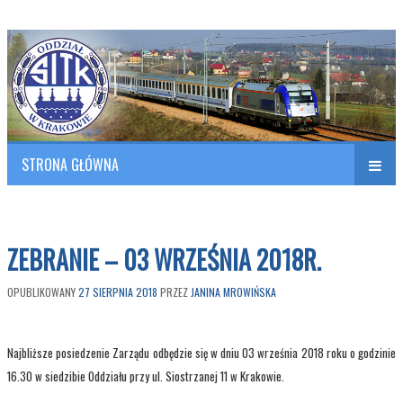
Polish Association of Engineers & Technicians of Transportation
SITK RP Oddział w KRAKOWIE
STRONA GŁÓWNA
Naw
w
ZEBRANIE – 03 WRZEŚNIA 2018R.
OPUBLIKOWANY
27 SIERPNIA 2018
PRZEZ
JANINA MROWIŃSKA
Najbliższe posiedzenie Zarządu odbędzie się w dniu 03 września 2018 roku o godzinie
16.30 w siedzibie Oddziału przy ul. Siostrzanej 11 w Krakowie.