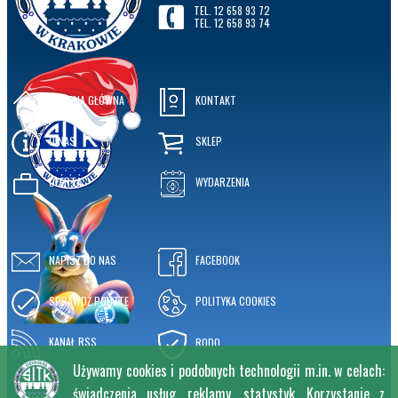
TEL. 12 658 93 72
TEL. 12 658 93 74
STRONA GŁÓWNA
KONTAKT
O NAS
SKLEP
OFERTA
WYDARZENIA
NAPISZ DO NAS
FACEBOOK
SPRAWDŹ POCZTĘ
POLITYKA COOKIES
KANAŁ RSS
RODO
Używamy cookies i podobnych technologii m.in. w celach:
świadczenia usług, reklamy, statystyk. Korzystanie z