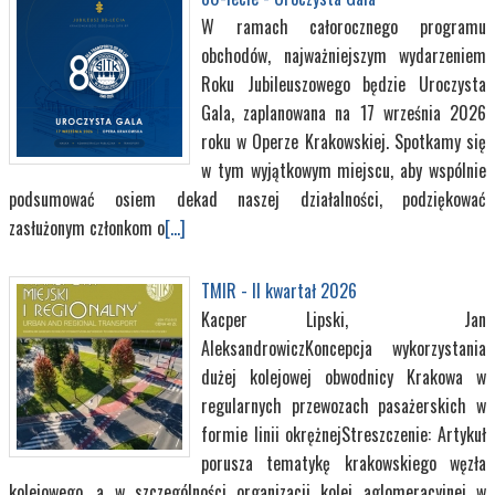
W ramach całorocznego programu
obchodów, najważniejszym wydarzeniem
Roku Jubileuszowego będzie Uroczysta
Gala, zaplanowana na 17 września 2026
roku w Operze Krakowskiej. Spotkamy się
w tym wyjątkowym miejscu, aby wspólnie
podsumować osiem dekad naszej działalności, podziękować
zasłużonym członkom o
[...]
TMIR - II kwartał 2026
Kacper Lipski, Jan
AleksandrowiczKoncepcja wykorzystania
dużej kolejowej obwodnicy Krakowa w
regularnych przewozach pasażerskich w
formie linii okrężnejStreszczenie: Artykuł
porusza tematykę krakowskiego węzła
kolejowego, a w szczególności organizacji kolei aglomeracyjnej w