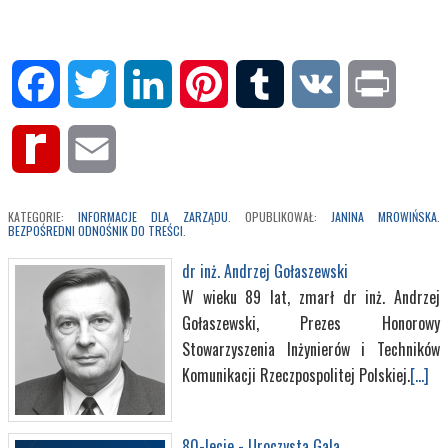
Facebook
Twitter
LinkedIn
Pinterest
Tumblr
VK
Print
Rediff
Email
MyPage
KATEGORIE:
INFORMACJE DLA ZARZĄDU
. OPUBLIKOWAŁ:
JANINA MROWIŃSKA
.
BEZPOŚREDNI ODNOŚNIK DO TREŚCI
.
dr inż. Andrzej Gołaszewski
W wieku 89 lat, zmarł dr inż. Andrzej
Gołaszewski, Prezes Honorowy
Stowarzyszenia Inżynierów i Techników
Komunikacji Rzeczpospolitej Polskiej.
[...]
80-lecie - Uroczysta Gala