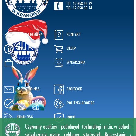
TEL. 12 658 93 72
TEL. 12 658 93 74
STRONA GŁÓWNA
KONTAKT
O NAS
SKLEP
OFERTA
WYDARZENIA
NAPISZ DO NAS
FACEBOOK
SPRAWDŹ POCZTĘ
POLITYKA COOKIES
KANAŁ RSS
RODO
Używamy cookies i podobnych technologii m.in. w celach:
świadczenia usług, reklamy, statystyk. Korzystanie z