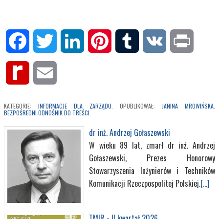
Facebook
Twitter
LinkedIn
Pinterest
Tumblr
VK
Print
Rediff
Email
MyPage
KATEGORIE:
INFORMACJE DLA ZARZĄDU
. OPUBLIKOWAŁ:
JANINA MROWIŃSKA
.
BEZPOŚREDNI ODNOŚNIK DO TREŚCI
.
dr inż. Andrzej Gołaszewski
W wieku 89 lat, zmarł dr inż. Andrzej
Gołaszewski, Prezes Honorowy
Stowarzyszenia Inżynierów i Techników
Komunikacji Rzeczpospolitej Polskiej.
[...]
TMIR - II kwartał 2026