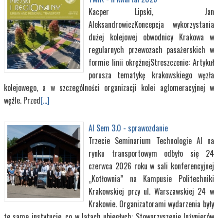
Kacper Lipski, Jan
AleksandrowiczKoncepcja wykorzystania
dużej kolejowej obwodnicy Krakowa w
regularnych przewozach pasażerskich w
formie linii okrężnejStreszczenie: Artykuł
porusza tematykę krakowskiego węzła
kolejowego, a w szczególności organizacji kolei aglomeracyjnej w
węźle. Przed
[...]
AI Sem 3.0 - sprawozdanie
Trzecie Seminarium Technologie AI na
rynku transportowym odbyło się 24
czerwca 2026 roku w sali konferencyjnej
„Kotłownia” na Kampusie Politechniki
Krakowskiej przy ul. Warszawskiej 24 w
Krakowie. Organizatorami wydarzenia były
te same instytucje, co w latach ubiegłych: Stowarzyszenie Inżynierów