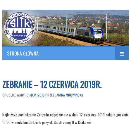
Polish Association of Engineers & Technicians of Transportation
SITK RP Oddział w KRAKOWIE
STRONA GŁÓWNA
Naw
w
ZEBRANIE – 12 CZERWCA 2019R.
OPUBLIKOWANY
10 MAJA 2019
PRZEZ
JANINA MROWIŃSKA
Najbliższe posiedzenie Zarządu odbędzie się w dniu 12 czerwca 2019 roku o godzinie
16.30 w siedzibie Oddziału przy ul. Siostrzanej 11 w Krakowie.