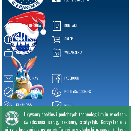
STRONA GŁÓWNA
KONTAKT
O NAS
SKLEP
OFERTA
WYDARZENIA
NAPISZ DO NAS
FACEBOOK
SPRAWDŹ POCZTĘ
POLITYKA COOKIES
KANAŁ RSS
RODO
Używamy cookies i podobnych technologii m.in. w celach:
świadczenia usług, reklamy, statystyk. Korzystanie z
witryny bez zmiany ustawień Twojej przeglądarki oznacza, że będą