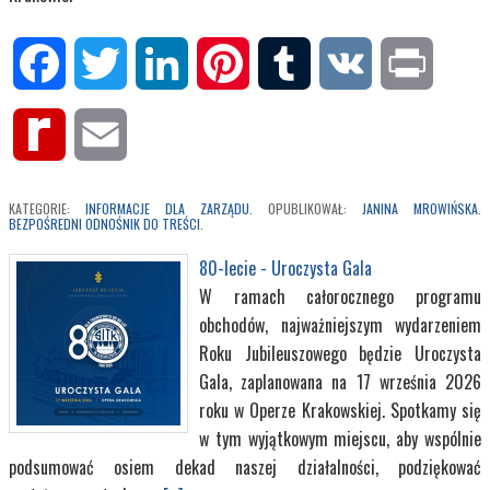
Facebook
Twitter
LinkedIn
Pinterest
Tumblr
VK
Print
Rediff
Email
MyPage
KATEGORIE:
INFORMACJE DLA ZARZĄDU
. OPUBLIKOWAŁ:
JANINA MROWIŃSKA
.
BEZPOŚREDNI ODNOŚNIK DO TREŚCI
.
80-lecie - Uroczysta Gala
W ramach całorocznego programu
obchodów, najważniejszym wydarzeniem
Roku Jubileuszowego będzie Uroczysta
Gala, zaplanowana na 17 września 2026
roku w Operze Krakowskiej. Spotkamy się
w tym wyjątkowym miejscu, aby wspólnie
podsumować osiem dekad naszej działalności, podziękować