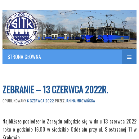
Polish Association of Engineers & Technicians of Transportation
SITK RP Oddział w KRAKOWIE
STRONA GŁÓWNA
Naw
w
ZEBRANIE – 13 CZERWCA 2022R.
OPUBLIKOWANY
6 CZERWCA 2022
PRZEZ
JANINA MROWIŃSKA
Najbliższe posiedzenie Zarządu odbędzie się w dniu 13 czerwca 2022
roku o godzinie 16.00 w siedzibie Oddziału przy ul. Siostrzanej 11 w
Krakowie.