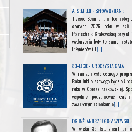
o
r
I
e
AI SEM 3.0 - SPRAWOZDANIE
Trzecie Seminarium Technologi
k
n
s
czerwca 2026 roku w sali k
Politechniki Krakowskiej przy ul
t
wydarzenia były te same instyt
Inżynierów i T
[...]
80-LECIE - UROCZYSTA GALA
W ramach całorocznego progra
Roku Jubileuszowego będzie Uroc
roku w Operze Krakowskiej. Sp
wspólnie podsumować osiem d
zasłużonym członkom o
[...]
DR INŻ. ANDRZEJ GOŁASZEWSKI
W wieku 89 lat, zmarł dr in