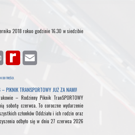
ernika 2018 rokuo godzinie 16.30 w siedzibie
P
R
E
r
e
m
K DO TREŚCI
.
i
d
a
6 – PIKNIK TRANSPORTOWY JUŻ ZA NAMI!
rakowie – Rodzinny Piknik TranSPORTOWY
n
i
i
nią sobotę czerwca. To coroczne wydarzenie
zystkich członków Oddziału i ich rodzin oraz
t
f
l
yszenia odbyło się w dniu 27 czerwca 2026
f