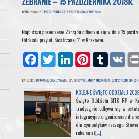
ZEBRANIE – 15 PAŹDZIERNIKA 2018R.
OPUBLIKOWANY
9 PAŹDZIERNIKA 2018
PRZEZ
JANINA MROWIŃSKA
Najbliższe posiedzenie Zarządu odbedzie się w dniu 15 paździ
Oddziału przy ul. Siostrzanej 11 w Krakowie.
F
T
L
P
T
V
a
w
i
i
u
K
KATEGORIE:
INFORMACJE DLA ZARZĄDU
. OPUBLIKOWAŁ:
JANINA MROWIŃSKA
.
BEZPOŚREDNI ODNOŚNI
c
i
n
n
m
KOLEJNE ŚWIĘTO ODDZIAŁU 202
Święto Oddziału SITK RP w K
e
t
k
t
b
tradycyjnie odbywa się w ostat
integracyjne organizowane dla ws
b
t
e
e
l
dla sympatyków naszego Stowarz
roku na st
[...]
o
e
d
r
r