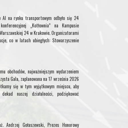
M
e AI na rynku transportowym odbyło się 24
y
onferencyjnej „Kotłownia” na Kampusie
. Warszawskiej 24 w Krakowie. Organizatorami
P
ucje, co w latach ubiegłych: Stowarzyszenie
a
g
mu obchodów, najważniejszym wydarzeniem
e
zysta Gala, zaplanowana na 17 września 2026
otkamy się w tym wyjątkowym miejscu, aby
ekad naszej działalności, podziękować
ż. Andrzej Gołaszewski, Prezes Honorowy