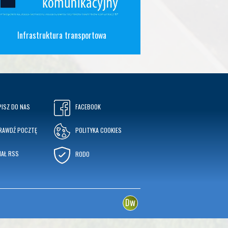
Infrastruktura transportowa
PISZ DO NAS
FACEBOOK
RAWDŹ POCZTĘ
POLITYKA COOKIES
NAŁ RSS
RODO
w
D