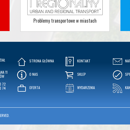
Problemy transportowe w miastach
ZIAŁ
STRONA GŁÓWNA
KONTAKT
NA
NA 11
O NAS
SKLEP
SP
KÓW
3 72
OFERTA
WYDARZENIA
KA
3 74
ERVED.