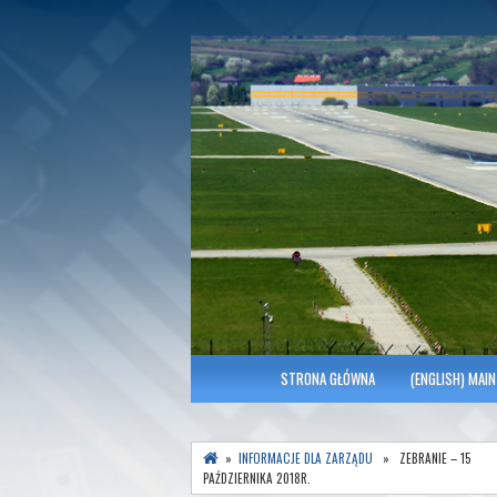
Polish Association of Engineers & Tec
SITK RP Oddział 
MENU GŁÓWNE
STRONA GŁÓWNA
(ENGLISH) MAIN
»
INFORMACJE DLA ZARZĄDU
» ZEBRANIE – 15
PAŹDZIERNIKA 2018R.