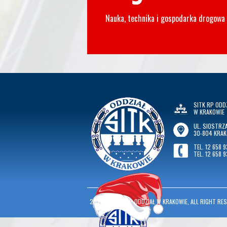
Nauka, technika i gospodarka drogowa
SITK RP ODD
W KRAKOWIE
UL. SIOSTRZA
30-804 KRA
TEL. 12 658 9
TEL. 12 658 9
2026
©
SITK RP ODDZIAŁ W KRAKOWIE, ALL RIGHT RES